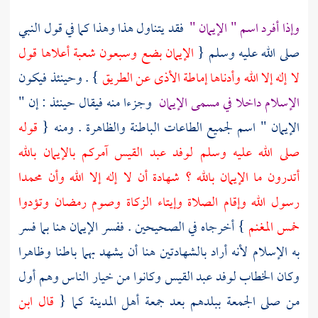
وإذا أفرد اسم " الإيمان "
فقد يتناول هذا وهذا كما في قول النبي
صلى الله عليه وسلم {
الإيمان بضع وسبعون شعبة أعلاها قول
لا إله إلا الله وأدناها إماطة الأذى عن الطريق
} . وحينئذ فيكون
الإسلام داخلا في مسمى الإيمان
وجزءا منه فيقال حينئذ : إن "
الإيمان " اسم لجميع الطاعات الباطنة والظاهرة . ومنه {
قوله
صلى الله عليه وسلم
لوفد عبد القيس
آمركم بالإيمان بالله
أتدرون ما الإيمان بالله ؟ شهادة أن لا إله إلا الله وأن محمدا
رسول الله وإقام الصلاة وإيتاء الزكاة وصوم رمضان وتؤدوا
خمس المغنم
} أخرجاه في الصحيحين . ففسر الإيمان هنا بما فسر
به الإسلام لأنه أراد بالشهادتين هنا أن يشهد بهما باطنا وظاهرا
وكان الخطاب لوفد
عبد القيس
وكانوا من خيار الناس وهم أول
من صلى الجمعة ببلدهم بعد جمعة
أهل
المدينة
كما {
قال
ابن