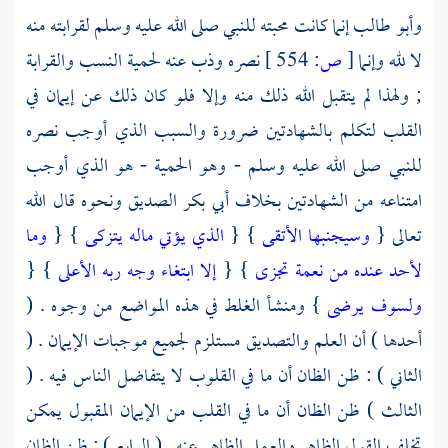
وأبو طالب
إنما كانت محبته للنبي صلى الله عليه وسلم لقرابته منه
لا لله وإنما
[
ص:
554 ]
نصره وذب عنه لحمية النسب والقرابة
; ولهذا لم يتقبل الله ذلك منه وإلا فلو كان ذلك عن إيمان في
القلب لتكلم بالشهادتين ضرورة والسبب الذي أوجب نصره
للنبي صلى الله عليه وسلم - وهو الحمية - هو الذي أوجب
امتناعه من الشهادتين بخلاف
أبي بكر الصديق
ونحوه قال الله
تعالى {
وسيجنبها الأتقى
} {
الذي يؤتي ماله يتزكى
} {
وما
لأحد عنده من نعمة تجزى
} {
إلا ابتغاء وجه ربه الأعلى
} {
ولسوف يرضى
} ومنشأ الغلط في هذه المواضع من وجوه . (
أحدها ) أن العلم والتصديق مستلزم لجميع موجبات الإيمان . (
الثاني ) : ظن الظان أن ما في القلوب لا يتفاضل الناس فيه . (
الثالث ) ظن الظان أن ما في القلب من الإيمان المقبول يمكن
تخلف القول الظاهر والعمل الظاهر عنه . ( الرابع ) : ظن الظان