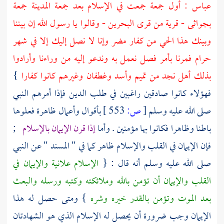
عباس
: أول جمعة جمعت في الإسلام بعد جمعة
المدينة
جمعة
بجواثى
- قرية من قرى
البحرين
- وقالوا يا رسول الله إن بيننا
وبينك هذا الحي من كفار
مضر
وإنا لا نصل إليك إلا في شهر
حرام فمرنا بأمر فصل نعمل به وندعو إليه من وراءنا وأرادوا
بذلك
أهل
نجد
من
تميم وأسد وغطفان
وغيرهم كانوا كفارا
}
فهؤلاء كانوا صادقين راغبين في طلب الدين فإذا أمرهم النبي
صلى الله عليه وسلم
[
ص:
553 ]
بأقوال وأعمال ظاهرة فعلوها
باطنا وظاهرا فكانوا بها مؤمنين . وأما
إذا قرن الإيمان بالإسلام
;
فإن الإيمان في القلب والإسلام ظاهر كما في " المسند " عن النبي
صلى الله عليه وسلم أنه قال : {
الإسلام علانية والإيمان في
القلب والإيمان أن تؤمن بالله وملائكته وكتبه ورسله والبعث
بعد الموت وتؤمن بالقدر خيره وشره
} ومتى حصل له هذا
الإيمان وجب ضرورة أن يحصل له الإسلام الذي هو الشهادتان