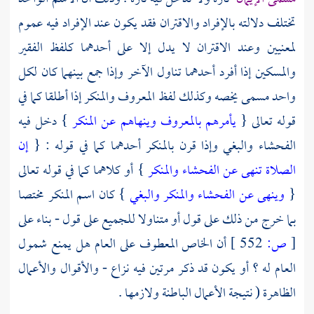
تختلف دلالته بالإفراد والاقتران فقد يكون عند الإفراد فيه عموم
لمعنيين وعند الاقتران لا يدل إلا على أحدهما كلفظ الفقير
والمسكين إذا أفرد أحدهما تناول الآخر وإذا جمع بينهما كان لكل
واحد مسمى يخصه وكذلك لفظ المعروف والمنكر إذا أطلقا كما في
قوله تعالى {
يأمرهم بالمعروف وينهاهم عن المنكر
} دخل فيه
الفحشاء والبغي وإذا قرن بالمنكر أحدهما كما في قوله : {
إن
الصلاة تنهى عن الفحشاء والمنكر
} أو كلاهما كما في قوله تعالى
{
وينهى عن الفحشاء والمنكر والبغي
} كان اسم المنكر مختصا
بما خرج من ذلك على قول أو متناولا للجميع على قول - بناء على
[
ص:
552 ]
أن الخاص المعطوف على العام هل يمنع شمول
العام له ؟ أو يكون قد ذكر مرتين فيه نزاع - والأقوال والأعمال
الظاهرة ( نتيجة الأعمال الباطنة ولازمها .