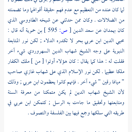
لما كان عنده من التعظيم مع عدم فهم حقيقة أقوالهما وما تضمنته
من الضلالات . وكان ممن حدثني عن شيخه
الطاووسي
الذي
كان
بهمدان
عن
سعد الدين
[
ص:
595 ]
بن حموية
أنه قال :
محيي الدين ابن عربي
بحر لا تكدره الدلاء ; لكن نور المتابعة
النبوية على وجه الشيخ
شهاب الدين السهروردي
شيء آخر
فقلت له : هذا كما يقال : كان هؤلاء أوتوا [ من ] ملك الكفار
ملكا عظيما . لكن نور الإسلام الذي على
شهاب
غازي صاحب
" ميافا رقين " شيء آخر . فإنهم كانوا يعظمون
ابن عربي
; وذلك
لأن الشيخ
شهاب الدين
لم يكن متمكنا من معرفة السنة
ومتابعتها وتحقيق ما جاءت به الرسل ; كتمكن
ابن عربي
في
طريقه التي سلكها وجمع فيها بين الفلسفة والتصوف .