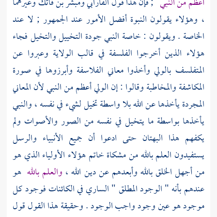
أعظم من النبي
; فإن هذا قول
الفارابي
ومبشر بن فاتك
وغيرهما
، وهؤلاء يقولون النبوة أفضل الأمور عند الجمهور ; لا عند
الخاصة . ويقولون : خاصة النبي جودة التخييل والتخيل فجاء
هؤلاء الذين أخرجوا الفلسفة في قالب الولاية وعبروا عن
المتفلسف بالولي وأخذوا معاني الفلاسفة وأبرزوها في صورة
المكاشفة والمخاطبة وقالوا : إن الولي أعظم من النبي لأن المعاني
المجردة يأخذها عن الله بلا واسطة تخيل لشيء في نفسه ، والنبي
يأخذها بواسطة ما يتخيل في نفسه من الصور والأصوات ولم
يكفهم هذا البهتان حتى ادعوا أن جميع الأنبياء والرسل
يستفيدون العلم بالله من مشكاة خاتم هؤلاء الأولياء الذي هو
من أجهل الخلق بالله وأبعدهم عن دين الله ،
والعلم بالله
هو
عندهم بأنه " الوجود المطلق " الساري في الكائنات فوجود كل
موجود هو عين وجود واجب الوجود . وحقيقة هذا القول قول