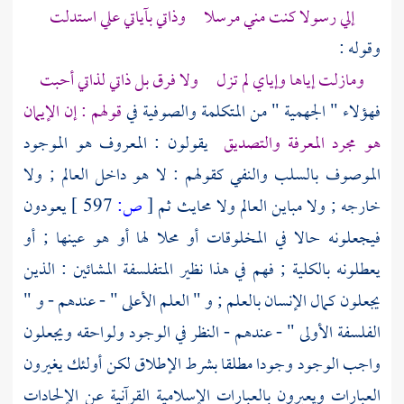
إلي رسولا كنت مني مرسلا وذاتي بآياتي علي استدلت
وقوله :
ومازلت إياها وإياي لم تزل ولا فرق بل ذاتي لذاتي أحبت
فهؤلاء "
الجهمية
" من
المتكلمة
والصوفية
في
قولهم : إن الإيمان
هو مجرد المعرفة والتصديق
يقولون : المعروف هو الموجود
الموصوف بالسلب والنفي كقولهم : لا هو داخل العالم ; ولا
خارجه ; ولا مباين العالم ولا محايث ثم
[
ص:
597 ]
يعودون
فيجعلونه حالا في المخلوقات أو محلا لها أو هو عينها ; أو
يعطلونه بالكلية ; فهم في هذا نظير
المتفلسفة
المشائين : الذين
يجعلون كمال الإنسان بالعلم ; و " العلم الأعلى " - عندهم - و "
الفلسفة الأولى " - عندهم - النظر في الوجود ولواحقه ويجعلون
واجب الوجود وجودا مطلقا بشرط الإطلاق لكن أولئك يغيرون
العبارات ويعبرون بالعبارات الإسلامية القرآنية عن الإلحادات