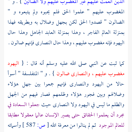
الذين أنعمت عليهم غير المغضوب عليهم ولا الضالين
} . و "
المغضوب عليهم " علموا الحق فلم يحبوه ولم يتبعوه و "
الضالون " قصدوا الحق لكن بجهل وضلال به وبطريقه فهذا
بمنزلة العالم الفاجر ، وهذا بمنزلة العابد الجاهل وهذا حال
اليهود
فإنه مغضوب عليهم ، وهذا حال
النصارى
فإنهم ضالون .
كما ثبت عن النبي صلى الله عليه وسلم أنه قال : {
اليهود
مغضوب عليهم ،
والنصارى
ضالون
} .
و " المتفلسفة "
أسوأ
حالا من
اليهود
والنصارى
فإنهم جمعوا بين جهل هؤلاء
وضلالهم وبين فجور هؤلاء وظلمهم فصار فيهم من الجهل
والظلم ما ليس في
اليهود
ولا
النصارى
حيث
جعلوا السعادة في
مجرد أن يعلموا الحقائق حتى يصير الإنسان عالما معقولا مطابقا
للعالم الموجود
ثم لم ينالوا من معرفة الله
[
ص:
587 ]
وأسمائه