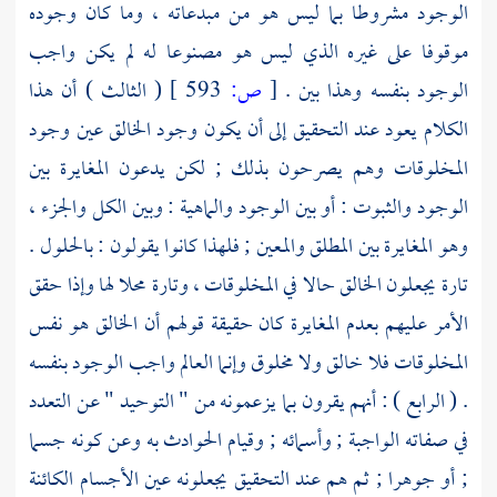
الوجود مشروطا بما ليس هو من مبدعاته ، وما كان وجوده
موقوفا على غيره الذي ليس هو مصنوعا له لم يكن واجب
الوجود بنفسه وهذا بين .
[
ص:
593 ]
( الثالث ) أن هذا
الكلام يعود عند التحقيق إلى أن يكون وجود الخالق عين وجود
المخلوقات وهم يصرحون بذلك ; لكن يدعون المغايرة بين
الوجود والثبوت : أو بين الوجود والماهية : وبين الكل والجزء ،
وهو المغايرة بين المطلق والمعين ; فلهذا كانوا يقولون : بالحلول .
تارة يجعلون الخالق حالا في المخلوقات ، وتارة محلا لها وإذا حقق
الأمر عليهم بعدم المغايرة كان حقيقة قولهم أن الخالق هو نفس
المخلوقات فلا خالق ولا مخلوق وإنما العالم واجب الوجود بنفسه
. ( الرابع ) : أنهم يقرون بما يزعمونه من " التوحيد " عن التعدد
في صفاته الواجبة ; وأسمائه ; وقيام الحوادث به وعن كونه جسما
; أو جوهرا ; ثم هم عند التحقيق يجعلونه عين الأجسام الكائنة