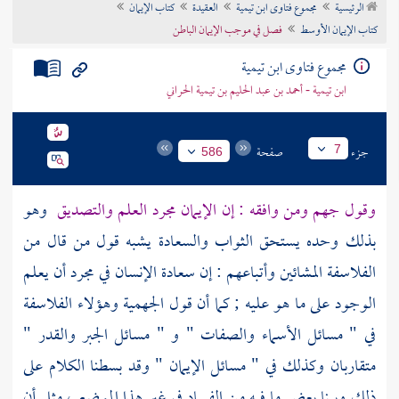
الرئيسية
مجموع فتاوى ابن تيمية
العقيدة
كتاب الإيمان
تراجم الأعلام
كتاب الإيمان الأوسط
فصل في موجب الإيمان الباطن
مجموع فتاوى ابن تيمية
ابن تيمية - أحمد بن عبد الحليم بن تيمية الحراني
جزء
صفحة
7
586
وقول
جهم
ومن وافقه : إن الإيمان مجرد العلم والتصديق
وهو
بذلك وحده يستحق الثواب والسعادة يشبه قول من قال من
الفلاسفة
المشائين وأتباعهم : إن سعادة الإنسان في مجرد أن يعلم
الوجود على ما هو عليه ; كما أن قول
الجهمية
وهؤلاء
الفلاسفة
في " مسائل الأسماء والصفات " و " مسائل الجبر والقدر "
متقاربان وكذلك في " مسائل الإيمان " وقد بسطنا الكلام على
ذلك وبينا بعض ما فيه من الفساد في غير هذا الموضع ، مثل أن