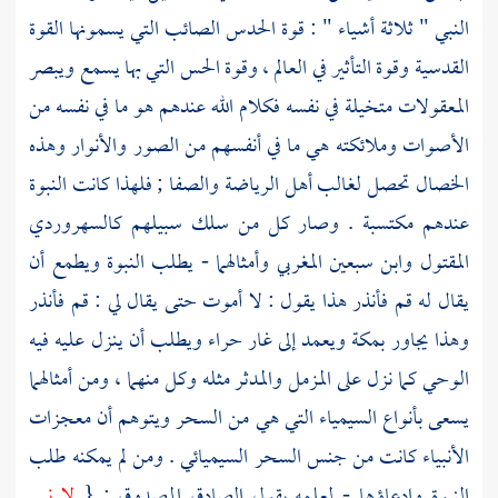
النبي " ثلاثة أشياء " : قوة الحدس الصائب التي يسمونها القوة
القدسية وقوة التأثير في العالم ، وقوة الحس التي بها يسمع ويبصر
المعقولات متخيلة في نفسه فكلام الله عندهم هو ما في نفسه من
الأصوات وملائكته هي ما في أنفسهم من الصور والأنوار وهذه
الخصال تحصل لغالب أهل الرياضة والصفا ; فلهذا كانت النبوة
عندهم مكتسبة . وصار كل من سلك سبيلهم
كالسهروردي
المقتول
وابن سبعين المغربي
وأمثالهما - يطلب النبوة ويطمع أن
يقال له قم فأنذر هذا يقول : لا أموت حتى يقال لي : قم فأنذر
وهذا يجاور
بمكة
ويعمد إلى
غار حراء
ويطلب أن ينزل عليه فيه
الوحي كما نزل على المزمل والمدثر مثله وكل منهما ، ومن أمثالهما
يسعى بأنواع السيمياء التي هي من السحر ويتوهم أن معجزات
الأنبياء كانت من جنس السحر السيميائي . ومن لم يمكنه طلب
النبوة وادعاؤها - لعلمه بقول الصادق المصدوق : {
لا نبي