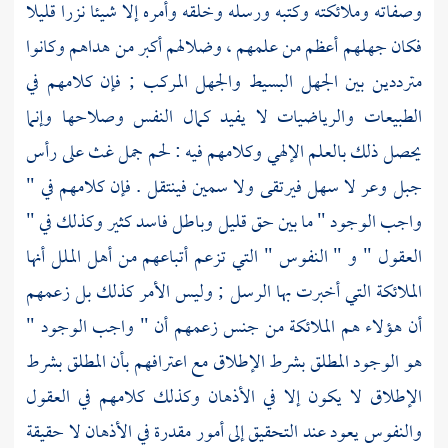
وصفاته وملائكته وكتبه ورسله وخلقه وأمره إلا شيئا نزرا قليلا
فكان جهلهم أعظم من علمهم ، وضلالهم أكبر من هداهم وكانوا
مترددين بين الجهل البسيط والجهل المركب ; فإن كلامهم في
الطبيعات والرياضيات لا يفيد كمال النفس وصلاحها وإنما
يحصل ذلك بالعلم الإلهي وكلامهم فيه : لحم جمل غث على رأس
جبل وعر لا سهل فيرتقى ولا سمين فينتقل . فإن كلامهم في "
واجب الوجود " ما بين حق قليل وباطل فاسد كثير وكذلك في "
العقول " و " النفوس " التي تزعم أتباعهم من أهل الملل أنها
الملائكة التي أخبرت بها الرسل ; وليس الأمر كذلك بل زعمهم
أن هؤلاء هم الملائكة من جنس زعمهم أن " واجب الوجود "
هو الوجود المطلق بشرط الإطلاق مع اعترافهم بأن المطلق بشرط
الإطلاق لا يكون إلا في الأذهان وكذلك كلامهم في العقول
والنفوس يعود عند التحقيق إلى أمور مقدرة في الأذهان لا حقيقة