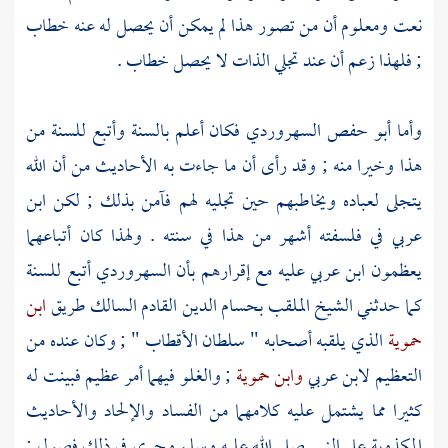
نعت ومعلوم أن من تصور هذا لم يمكن أن يحصل له عنه خطاب
; فلهذا زعم أن عند تجلي الذات لا يحصل خطاب .
وأما
أبو حفص السهروردي
فكان أعلم بالسنة وأتبع للسنة من
هذا وخيرا منه ; وقد رأى أن ما جاءت به الأحاديث من أن الله
يتجلى لعباده ويخاطبهم حين تجليه لهم فآمن بذلك ; لكن
ابن
عربي
في فلسفته أشهر من هذا في سنته . ولهذا كان أتباعهما
يعظمون
ابن عربي
عليه مع إقرارهم بأن
السهروردي
أتبع للسنة
كما حدثني الشيخ الملقب
بحسام الدين القادم
السالك طريق
ابن
حموية
الذي يلقبه أصحابه " سلطان الأقطاب " ; وكان عنده من
التعظيم
لابن عربي
وابن حموية
; والغلو فيهما أمر عظيم فبينت له
كثيرا مما يشتمل عليه كلامهما من الفساد والإلحاد والأحاديث
المكذوبة على النبي صلى الله عليه وسلم وجرى في ذلك فصول ;