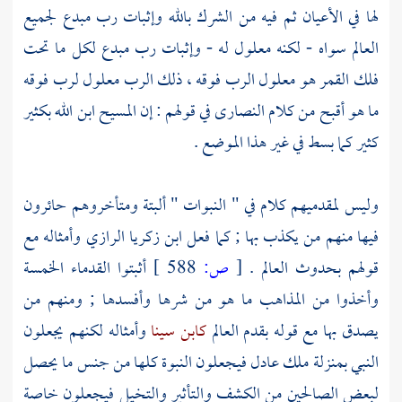
لها في الأعيان ثم فيه من الشرك بالله وإثبات رب مبدع لجميع
العالم سواه - لكنه معلول له - وإثبات رب مبدع لكل ما تحت
فلك القمر هو معلول الرب فوقه ، ذلك الرب معلول لرب فوقه
ما هو أقبح من كلام
النصارى
في قولهم : إن
المسيح
ابن الله بكثير
كثير كما بسط في غير هذا الموضع .
وليس لمقدميهم كلام في " النبوات " ألبتة ومتأخروهم حائرون
فيها منهم من يكذب بها ; كما فعل
ابن زكريا الرازي
وأمثاله مع
قولهم بحدوث العالم .
[
ص:
588 ]
أثبتوا القدماء الخمسة
وأخذوا من المذاهب ما هو من شرها وأفسدها ; ومنهم من
يصدق بها مع قوله بقدم العالم
كابن سينا
وأمثاله لكنهم يجعلون
النبي بمنزلة ملك عادل فيجعلون النبوة كلها من جنس ما يحصل
لبعض الصالحين من الكشف والتأثير والتخيل فيجعلون خاصة