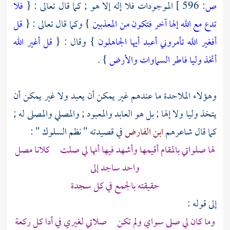
ص:
596 ]
الموجودات فلا إله إلا هو ; كما قال تعالى : {
فلا
تدع مع الله إلها آخر فتكون من المعذبين
} وكما قال تعالى : {
قل
أفغير الله تأمروني أعبد أيها الجاهلون
} وقال : {
قل أغير الله
أتخذ وليا فاطر السماوات والأرض
} .
وهؤلاء الملاحدة ما عندهم غير يمكن أن يعبد ولا غير يمكن أن
يتخذ وليا ولا إلها ; بل هو العابد والمعبود ; والمصلي والمصلى له ;
كما قال شاعرهم
ابن الفارض
في قصيدته " نظم السلوك " :
لها صلواتي بالمقام أقيمها وأشهد فيها أنها لي صلت كلانا مصل
واحد ساجد إلى
حقيقته بالجمع في كل سجدة
إلى قوله :
وما كان لي صلى سواي ولم تكن صلاتي لغيري في أدا كل ركعة