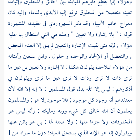
وهؤلاء إنما يقطع دابرهم المباينة بين الخالق والمخلوق وإثبات
تعينه منفصلا عن المخلوق ترفع إليه الأيدي بالدعاء وإليه كان
معراج خاتم الأنبياء وقد ذكر
السهروردي
في عقيدته المشهورة
قوله : " بلا إشارة ولا تعيين " وهذه هي التي استطال بها عليه
هؤلاء ; فإنه متى نفيت الإشارة والتعيين لم يبق إلا العدم المحض
; والتعطيل أو الإلحاد والوحدة والحلول .
وابن سبعين
وأمثاله
من هؤلاء الملاحدة يقولون هكذا : لا إشارة ولا تعيين بل عين ما
ترى ذات لا ترى وذات لا ترى عين ما ترى ويقولون في
أذكارهم : ليس إلا الله بدل قول المسلمين : لا إله إلا الله لأن
معتقدهم أنه وجود كل موجود ; فلا موجود إلا هو ; والمسلمون
يعلمون أن الله خالق كل شيء وربه ومليكه ; وأنه ليس هو
المخلوقات ولا جزءا منها ; ولا صفة لها ; بل هو بائن عنها
ويقولون إنه هو الإله الذي يستحق العبادة دون ما سواه من
[