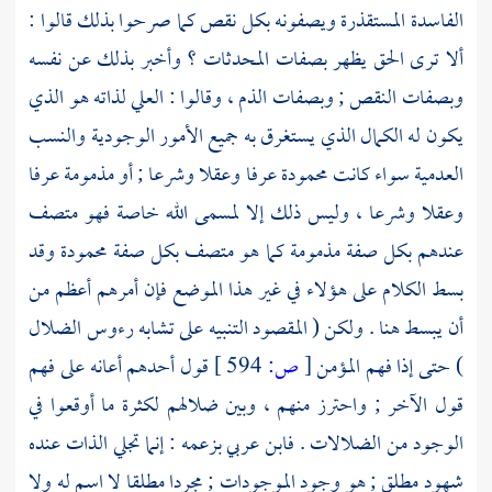
الفاسدة المستقذرة ويصفونه بكل نقص كما صرحوا بذلك قالوا :
ألا ترى الحق يظهر بصفات المحدثات ؟ وأخبر بذلك عن نفسه
وبصفات النقص ; وبصفات الذم ، وقالوا : العلي لذاته هو الذي
يكون له الكمال الذي يستغرق به جميع الأمور الوجودية والنسب
العدمية سواء كانت محمودة عرفا وعقلا وشرعا ; أو مذمومة عرفا
وعقلا وشرعا ، وليس ذلك إلا لمسمى الله خاصة فهو متصف
عندهم بكل صفة مذمومة كما هو متصف بكل صفة محمودة وقد
بسط الكلام على هؤلاء في غير هذا الموضع فإن أمرهم أعظم من
أن يبسط هنا . ولكن ( المقصود التنبيه على تشابه رءوس الضلال
) حتى إذا فهم المؤمن
[
ص:
594 ]
قول أحدهم أعانه على فهم
قول الآخر ; واحترز منهم ، وبين ضلالهم لكثرة ما أوقعوا في
الوجود من الضلالات .
فابن عربي
بزعمه : إنما تجلي الذات عنده
شهود مطلق ; هو وجود الموجودات ; مجردا مطلقا لا اسم له ولا