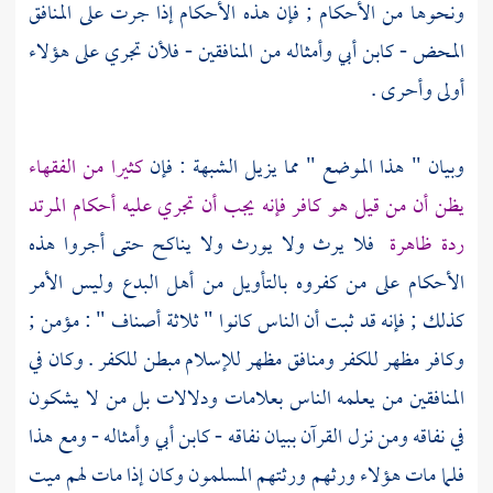
ونحوها من الأحكام ; فإن هذه الأحكام إذا جرت على المنافق
المحض -
كابن أبي
وأمثاله من المنافقين - فلأن تجري على هؤلاء
أولى وأحرى .
وبيان " هذا الموضع " مما يزيل الشبهة : فإن
كثيرا من الفقهاء
يظن أن من قيل هو كافر فإنه يجب أن تجري عليه أحكام المرتد
ردة ظاهرة
فلا يرث ولا يورث ولا يناكح حتى أجروا هذه
الأحكام على من كفروه بالتأويل من أهل البدع وليس الأمر
كذلك ; فإنه قد ثبت أن الناس كانوا " ثلاثة أصناف " : مؤمن ;
وكافر مظهر للكفر ومنافق مظهر للإسلام مبطن للكفر . وكان في
المنافقين من يعلمه الناس بعلامات ودلالات بل من لا يشكون
في نفاقه ومن نزل القرآن ببيان نفاقه -
كابن أبي
وأمثاله - ومع هذا
فلما مات هؤلاء ورثهم ورثتهم المسلمون وكان إذا مات لهم ميت