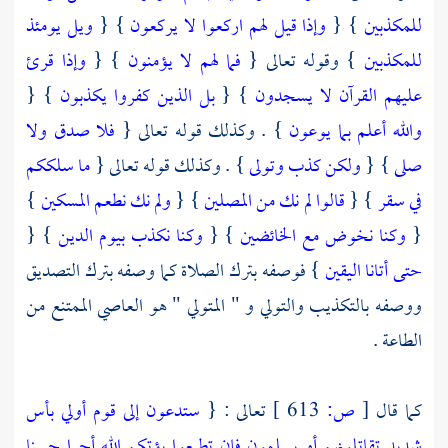
للمكذبين
} {
وإذا قيل لهم اركعوا لا يركعون
} {
ويل يومئذ
للمكذبين
} وقوله تعالى {
فما لهم لا يؤمنون
} {
وإذا قرئ
عليهم القرآن لا يسجدون
} {
بل الذين كفروا يكذبون
} {
والله أعلم بما يوعون
} . وكذلك قوله تعالى {
فلا صدق ولا
صلى
} {
ولكن كذب وتولى
} . وكذلك قوله تعالى {
ما سلككم
في سقر
} {
قالوا لم نك من المصلين
} {
ولم نك نطعم المسكين
}
{
وكنا نخوض مع الخائضين
} {
وكنا نكذب بيوم الدين
} {
حتى أتانا اليقين
} فوصفه بترك الصلاة كما وصفه بترك التصديق
ووصفه بالتكذيب والتولي و " المتولي " هو العاصي الممتنع من
الطاعة .
كما قال
[
ص:
613 ]
تعالى : {
ستدعون إلى قوم أولي بأس
شديد تقاتلونهم أو يسلمون فإن تطيعوا يؤتكم الله أجرا حسنا