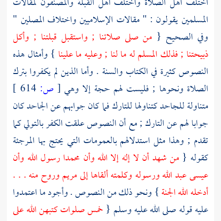
اختلف أهل الصلاة واختلف أهل القبلة والمصنفون لمقالات
المسلمين يقولون : " مقالات الإسلاميين واختلاف المصلين "
وفي الصحيح {
من صلى صلاتنا ; واستقبل قبلتنا ; وأكل
ذبيحتنا ; فذلك المسلم له ما لنا ; وعليه ما علينا
} وأمثال هذه
النصوص كثيرة في الكتاب والسنة . وأما الذين لم يكفروا بترك
الصلاة ونحوها ; فليست لهم حجة إلا وهي
[
ص:
614 ]
متناولة للجاحد كتناولها للتارك فما كان جوابهم عن الجاحد كان
جوابا لهم عن التارك ; مع أن النصوص علقت الكفر بالتولي كما
تقدم ; وهذا مثل استدلالهم بالعمومات التي يحتج بها
المرجئة
كقوله {
من شهد أن لا إله إلا الله وأن
محمدا
رسول الله وأن
عيسى
عبد الله ورسوله وكلمته ألقاها إلى مريم وروح منه . . .
أدخله الله الجنة
} ونحو ذلك من النصوص . وأجود ما اعتمدوا
عليه قوله صلى الله عليه وسلم {
خمس صلوات كتبهن الله على