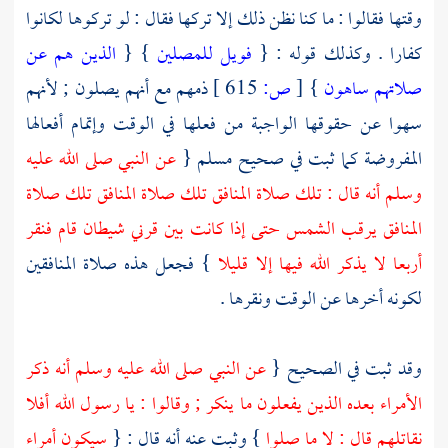
وقتها فقالوا : ما كنا نظن ذلك إلا تركها فقال : لو تركوها لكانوا
كفارا . وكذلك قوله : {
فويل للمصلين
} {
الذين هم عن
صلاتهم ساهون
}
[
ص:
615 ]
ذمهم مع أنهم يصلون ; لأنهم
سهوا عن حقوقها الواجبة من فعلها في الوقت وإتمام أفعالها
المفروضة كما ثبت في صحيح
مسلم
{
عن النبي صلى الله عليه
وسلم أنه قال : تلك صلاة المنافق تلك صلاة المنافق تلك صلاة
المنافق يرقب الشمس حتى إذا كانت بين قرني شيطان قام فنقر
أربعا لا يذكر الله فيها إلا قليلا
} فجعل هذه صلاة المنافقين
لكونه أخرها عن الوقت ونقرها .
وقد ثبت في الصحيح {
عن النبي صلى الله عليه وسلم أنه ذكر
الأمراء بعده الذين يفعلون ما ينكر ; وقالوا : يا رسول الله أفلا
نقاتلهم قال : لا ما صلوا
} وثبت عنه أنه قال : {
سيكون أمراء