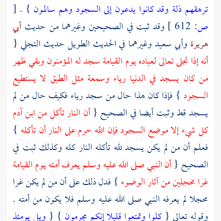
ترهقهم ذلة وقد كانوا يدعون إلى السجود وهم سالمون
} .
[
ص:
612 ]
وقد ثبت في الصحيحين وغيرهما من حديث
أبي
هريرة
وأبي سعيد
وغيرهما في الحديث الطويل حديث التجلي {
أنه إذا تجلى تعالى لعباده يوم القيامة سجد له المؤمنون وبقي ظهر
من كان يسجد في الدنيا رياء وسمعة مثل الطبق لا يستطيع
السجود
} فإذا كان هذا حال من سجد رياء فكيف حال من لم
يسجد قط وثبت أيضا في الصحيح {
أن النار تأكل من ابن
آدم
كل شيء إلا موضع السجود فإن الله حرم على النار أن تأكله
}
فعلم أن من لم يكن يسجد لله تأكله النار كله وكذلك ثبت في
الصحيح {
أن النبي صلى الله عليه وسلم يعرف أمته يوم القيامة
غرا محجلين من آثار الوضوء
} فدل ذلك على أن من لم يكن غرا
محجلا لم يعرفه النبي صلى الله عليه وسلم فلا يكون من أمته .
وقوله تعالى {
كلوا وتمتعوا قليلا إنكم مجرمون
} {
ويل يومئذ