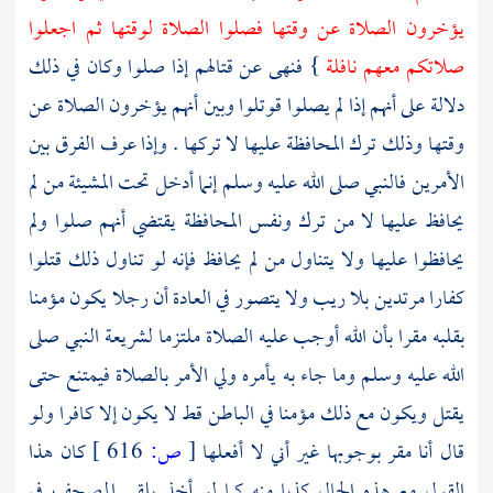
يؤخرون الصلاة عن وقتها فصلوا الصلاة لوقتها ثم اجعلوا
صلاتكم معهم نافلة
} فنهى عن قتالهم إذا صلوا وكان في ذلك
دلالة على أنهم إذا لم يصلوا قوتلوا وبين أنهم يؤخرون الصلاة عن
وقتها وذلك ترك المحافظة عليها لا تركها . وإذا عرف الفرق بين
الأمرين فالنبي صلى الله عليه وسلم إنما أدخل تحت المشيئة من لم
يحافظ عليها لا من ترك ونفس المحافظة يقتضي أنهم صلوا ولم
يحافظوا عليها ولا يتناول من لم يحافظ فإنه لو تناول ذلك قتلوا
كفارا مرتدين بلا ريب ولا يتصور في العادة أن رجلا يكون مؤمنا
بقلبه مقرا بأن الله أوجب عليه الصلاة ملتزما لشريعة النبي صلى
الله عليه وسلم وما جاء به يأمره ولي الأمر بالصلاة فيمتنع حتى
يقتل ويكون مع ذلك مؤمنا في الباطن قط لا يكون إلا كافرا ولو
قال أنا مقر بوجوبها غير أني لا أفعلها
[
ص:
616 ]
كان هذا
القول مع هذه الحال كذبا منه كما لو أخذ يلقي المصحف في