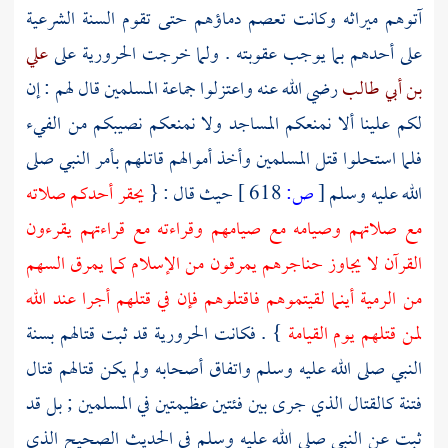
آتوهم ميراثه وكانت تعصم دماؤهم حتى تقوم السنة الشرعية
على أحدهم بما يوجب عقوبته . ولما خرجت
الحرورية
على
علي
بن أبي طالب
رضي الله عنه واعتزلوا جماعة المسلمين قال لهم : إن
لكم علينا ألا نمنعكم المساجد ولا نمنعكم نصيبكم من الفيء
فلما استحلوا قتل المسلمين وأخذ أموالهم قاتلهم بأمر النبي صلى
الله عليه وسلم
[
ص:
618 ]
حيث قال : {
يحقر أحدكم صلاته
مع صلاتهم وصيامه مع صيامهم وقراءته مع قراءتهم يقرءون
القرآن لا يجاوز حناجرهم يمرقون من الإسلام كما يمرق السهم
من الرمية أينما لقيتموهم فاقتلوهم فإن في قتلهم أجرا عند الله
لمن قتلهم يوم القيامة
} . فكانت
الحرورية
قد ثبت قتالهم بسنة
النبي صلى الله عليه وسلم واتفاق أصحابه ولم يكن قتالهم قتال
فتنة كالقتال الذي جرى بين فئتين عظيمتين في المسلمين ; بل قد
ثبت عن النبي صلى الله عليه وسلم في الحديث الصحيح الذي