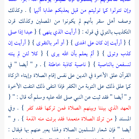
وإن تتولوا كما توليتم من قبل يعذبكم عذابا أليما
} . وكذلك
وصف أهل سقر بأنهم لم يكونوا من المصلين وكذلك قرن
التكذيب بالتولي في قوله : {
أرأيت الذي ينهى
} {
عبدا إذا صلى
} {
أرأيت إن كان على الهدى
} {
أو أمر بالتقوى
} {
أرأيت إن
كذب وتولى
} {
ألم يعلم بأن الله يرى
} {
كلا لئن لم ينته
لنسفعن بالناصية
} {
ناصية كاذبة خاطئة
} . و " أيضا " في
القرآن علق الأخوة في الدين على نفس إقام الصلاة وإيتاء الزكاة
كما علق ذلك على التوبة من الكفر فإذا انتفى ذلك انتفت الأخوة
و " أيضا " فقد ثبت عن النبي صلى الله عليه وسلم أنه قال : " {
العهد الذي بيننا وبينهم الصلاة فمن تركها فقد كفر
} . وفي
المسند {
من ترك الصلاة متعمدا فقد برئت منه الذمة
} . و "
أيضا " فإن شعار المسلمين الصلاة ولهذا يعبر عنهم بها فيقال :