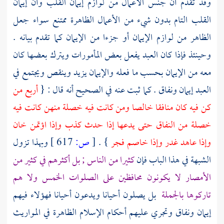
وقد تقدم أن جنس الأعمال من لوازم إيمان القلب وأن إيمان
القلب التام بدون شيء من الأعمال الظاهرة ممتنع سواء جعل
الظاهر من لوازم الإيمان أو جزءا من الإيمان كما تقدم بيانه .
وحينئذ فإذا كان العبد يفعل بعض المأمورات ويترك بعضها كان
معه من الإيمان بحسب ما فعله والإيمان يزيد وينقص ويجتمع في
العبد إيمان ونفاق . كما ثبت عنه في الصحيح أنه قال : {
أربع من
كن فيه كان منافقا خالصا ومن كانت فيه خصلة منهن كانت فيه
خصلة من النفاق حتى يدعها إذا حدث كذب وإذا اؤتمن خان
وإذا عاهد غدر وإذا خاصم فجر
} .
[
ص:
617 ]
وبهذا تزول
الشبهة في هذا الباب فإن
كثيرا من الناس ; بل أكثرهم في كثير من
الأمصار لا يكونون محافظين على الصلوات الخمس ولا هم
تاركوها بالجملة
بل يصلون أحيانا ويدعون أحيانا فهؤلاء فيهم
إيمان ونفاق وتجري عليهم أحكام الإسلام الظاهرة في المواريث