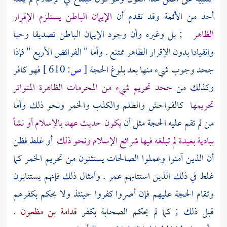
أحد من الأئمة وقد تقدم أن
الإيمان الباطن يستلزم الإقرار
الظاهر
; بل وغيره وأن وجود الإيمان الباطن تصديقا وحبا
وانقيادا بدون الإقرار الظاهر ممتنع . وأما " الفرائض الأربع " فإذا
جحد وجوب شيء منها بعد بلوغ الحجة
[
ص:
610 ]
فهو كافر
وكذلك من
جحد تحريم شيء من المحرمات الظاهرة المتواتر
تحريمها
كالفواحش والظلم والكذب والخمر ونحو ذلك وأما
من لم تقم عليه الحجة مثل أن
يكون حديث عهد بالإسلام أو نشأ
ببادية بعيدة لم تبلغه فيها شرائع الإسلام ونحو ذلك
أو غلط فظن
أن الذين آمنوا وعملوا الصالحات يستثنون من تحريم الخمر كما
غلط في ذلك الذين استتابهم
عمر
. وأمثال ذلك فإنهم يستتابون
وتقام الحجة عليهم فإن أصروا كفروا حينئذ ولا يحكم بكفرهم
قبل ذلك ; كما لم يحكم
الصحابة
بكفر
قدامة بن مظعون
.