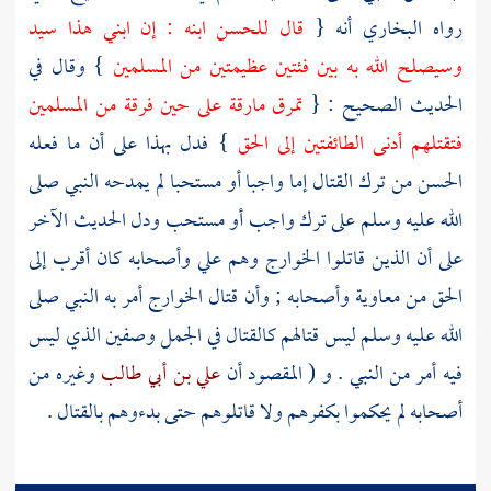
رواه
البخاري
أنه {
قال
للحسن
ابنه : إن ابني هذا سيد
وسيصلح الله به بين فئتين عظيمتين من المسلمين
} وقال في
الحديث الصحيح : {
تمرق مارقة على حين فرقة من المسلمين
فتقتلهم أدنى الطائفتين إلى الحق
} فدل بهذا على أن ما فعله
الحسن
من ترك القتال إما واجبا أو مستحبا لم يمدحه النبي صلى
الله عليه وسلم على ترك واجب أو مستحب ودل الحديث الآخر
على أن الذين قاتلوا
الخوارج
وهم
علي
وأصحابه كان أقرب إلى
الحق من
معاوية
وأصحابه ; وأن قتال
الخوارج
أمر به النبي صلى
الله عليه وسلم ليس قتالهم كالقتال في الجمل
وصفين
الذي ليس
فيه أمر من النبي . و ( المقصود أن
علي بن أبي طالب
وغيره من
أصحابه لم يحكموا بكفرهم ولا قاتلوهم حتى بدءوهم بالقتال .