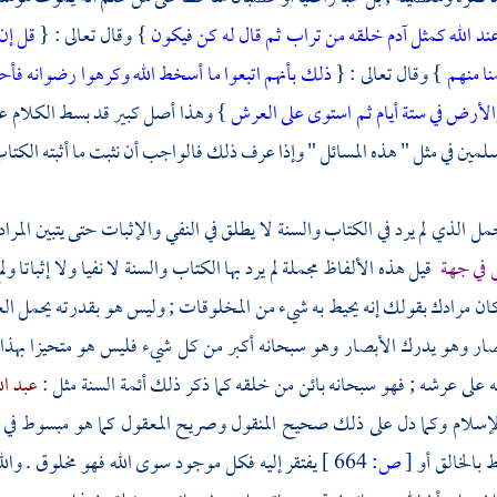
د الله كمثل آدم خلقه من تراب ثم قال له كن فيكون
} وقال تعالى : {
قل إن 
منا منهم
} وقال تعالى : {
ذلك بأنهم اتبعوا ما أسخط الله وكرهوا رضوانه فأح
الأرض في ستة أيام ثم استوى على العرش
} وهذا أصل كبير قد بسط الكلام عليه
لمين في مثل " هذه المسائل " وإذا عرف ذلك فالواجب أن نثبت ما أثبته الكتاب
ل الذي لم يرد في الكتاب والسنة لا يطلق في النفي والإثبات حتى يتبين المراد ب
 في جهة
قيل هذه الألفاظ مجملة لم يرد بها الكتاب والسنة لا نفيا ولا إثباتا و
 كان مرادك بقولك إنه يحيط به شيء من المخلوقات ; وليس هو بقدرته يحمل الع
ار وهو يدرك الأبصار وهو سبحانه أكبر من كل شيء فليس هو متحيزا بهذا ال
على عرشه ; فهو سبحانه بائن من خلقه كما ذكر ذلك أئمة السنة مثل :
عبد ال
لإسلام وكما دل على ذلك صحيح المنقول وصريح المعقول كما هو مبسوط في مو
 بالخالق أو
[
ص:
664 ]
يفتقر إليه فكل موجود سوى الله فهو مخلوق . وال