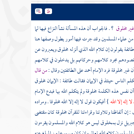
 غير مخلوق
؟ . فالجواب أن هذه المسألة نشأ النزاع فيها لما
من علماء المسلمين وقد جرت فيها أمور يطول وصفها هنا
فة يقولون إن كلام الله الذي أنزله مخلوق ويعبرون عن
يس مقصودهم مجرد كلامهم وحركاتهم بل يدخلون في كلامهم
 غير مخلوقة فرد الإمام
أحمد
على الطائفتين وقال :
من قال
لم الناس حينئذ في الإيمان فقالت طائفة : الإيمان مخلوق
ن نفس هذه الكلمة مخلوقة ولم يتكلم الله بها فبدع الإمام
 إله إلا الله
} أفيكون قول لا إله إلا الله مخلوقا . ومراده
: إن ألفاظنا وتلاوتنا وقراءتنا للقرآن مخلوقة كان مقتضى
بريل
نزل بمخلوق ليس هو كلام الله والمسلمون يقرءون
المسلمون كلام الله تعالى وإن كان مسموعا من المبلغ عنه