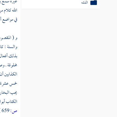
غيره سمع بص
الفقه
الله كلام من
في مواضع أخ
و ( المقصود
والسنة :
كا
بذلك أفعال 
مخلوقة . و
الكذابين أن
خمس عشرة 
يحب
البخا
الكتاب أبواب
ص:
659 ]