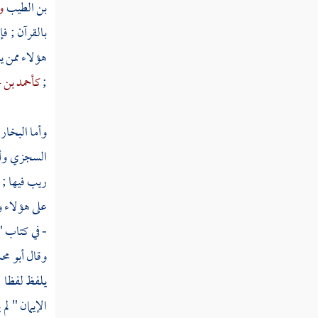
بن الطيب
و
بالقرآن ; ف
هؤلاء ممن ي
;
كأحمد بن 
وأما
البخار
السجزي
وأ
ريب فيها ; 
على هؤلاء 
- في كتاب "
وقال
أبو مح
يلفظ لفظا ;
الإيمان " لم