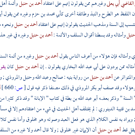
القاضي أبي يعلى
وغيرهم ممن يقولون إنهم على اعتقاد
أحمد بن حنبل
وأئمة
أهل 
إن اللفظ هو الطرح والنبذ وطائفة أخرى
كأبي محمد بن حزم
وغيره ممن يقول أي
نتسب إلى السنة ومذهب الحديث يقولون إنهم على اعتقاد
أحمد بن حنبل
ونحوه 
حنبل
وأمثاله وقد بسطنا أقوال
السلف
والأئمة :
أحمد بن حنبل
وغيره في غير هذا
ي
وأمثاله فإن هؤلاء من أعرف الناس بقول
أحمد بن حنبل
وغيره من أئمة السن
مثاله ممن يردون على
أبي عبد الله البخاري
يقولون . إن
أحمد بن حنبل
كان
يقو
والمتواتر عن
أحمد بن حنبل
من رواية بنيه :
صالح
وعبد الله
وحنبل
والمروذي
;
و
وهؤلاء وقد صنف
أبو بكر المروذي
في ذلك مصنفا ذكر فيه قول
[
ص:
660 ]
أ
 السنة " وذكر بعضه
أبو عبد الله بن بطة
في كتاب " الإبانة " وقد ذكر كثيرا 
مد بن قتيبة الدينوري
: لم يختلف
أهل الحديث
في شيء من اعتقادهم إلا في مسأ
 ويراد به نفس الكلام الذي هو فعل العبد وصوته وهو مخلوق وأما نفس كلام 
 يقل قط
أحمد بن حنبل
أن الإيمان غير مخلوق ; ولا قال
أحمد
ولا غيره من
السل