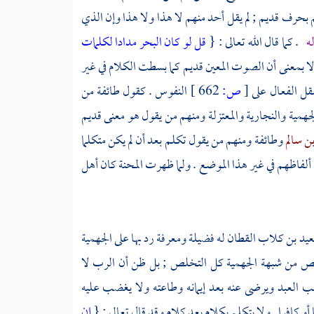
 بحرف قديم ; لم يقل أحد منهم لا هذا ولا هذا وإن الذي
له
. كما قال الله تعالى : {
قل لو كان البحر مدادا لكلمات
 ; لا بمعنى أن الصوت المعين قديم كما بسطت الكلام في غير
قل الفعال على
[
ص:
662 ]
النفوس . كقول طائفة من
جهمية
والنجارية
والمعتزلة
ومنهم من يقول هو معنى قديم
بن سالم
وطائفة ومنهم من يقول تكلم بعد أن لم يكن متكلما
ألفاظهم في غير هذا الموضع . ولما ظهرت المحنة كان
أهل
سعيد بن كلاب القطان
له فضيلة ومعرفة رد بها على
الجهمية
خلص من شبهة
الجهمية
كل التخلص ; بل ظن أن الرب لا
يحب العبد ويرضى عنه بعد إيمانه وطاعته ولا يغضب عليه
كافرا . ولا يتكلم بكلام بعد كلام وقد قال تعالى : {
إن