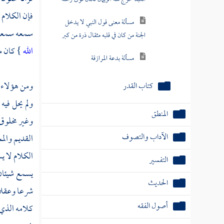
فإن الكلام 
مسألة معنى قول النبي لا يدخل
سمعه سمعا مق
الجنة من كان في قلبه مثقال ذرة من كبر
الله
} كان مع
مسألة بدعة المرازقة
ومن هؤلاء 
كتاب القدر
ولم يحل في
المنطق
وغير مخلوق 
الآداب والتصوف
القديم والم
الكلام لا ي
التفسير
يسمع شيئان 
الحديث
شرعا وعقلا و
أصول الفقه
كلامه الذي 