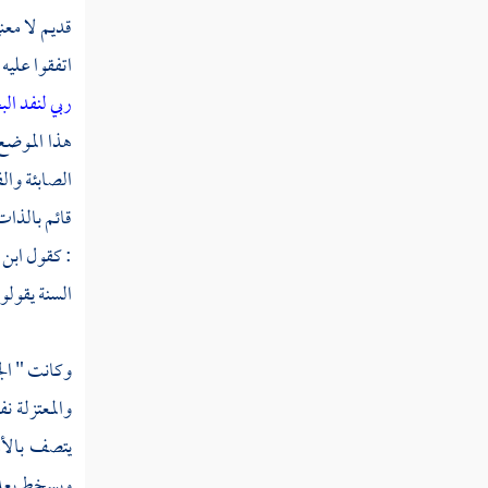
قديم لا معن
اتفقوا عليه
ربي لنفد ال
هذا الموضع
الصابئة
وال
قائم بالذا
: كقول
ابن 
السنة
يقولون
وكانت "
ال
والمعتزلة
نف
يتصف بالأمو
ويسخط بعد ك