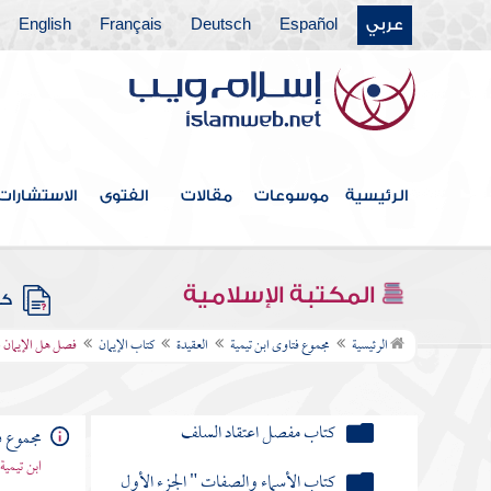
عربي
Español
Deutsch
Français
English
فهرس الكتاب
الرئيسية
موسوعات
مقالات
الفتوى
الاستشارات
العقيدة
كتاب توحيد الألوهية
المكتبة الإسلامية
كتب
كتاب توحيد الربوبية
الرئيسية
مجموع فتاوى ابن تيمية
العقيدة
كتاب الإيمان
فصل هل الإيمان م
كتاب مجمل اعتقاد السلف
كتاب مفصل اعتقاد السلف
مجموع ف
ابن تيمية
كتاب الأسماء والصفات " الجزء الأول