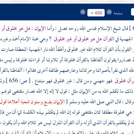
صفحة
655
قال شيخ الإسلام قدس الله روحه فصل : وأما
الإيمان : هل هو مخلوق أو
الجهمية
في
القرآن هل هو مخلوق أو غير مخلوق
؟ وهي محنة الإمام
أحمد
وغيره 
القول بأن القرآن كلام الله غير مخلوق وأطفأ الله نار
الجهمية المعطلة
صارت طائ
فصاروا يقولون ألفاظنا بالقرآن مخلوقة أو تلاوتنا أو قراءتنا مخلوقة ول
له الذي نقرأ بأصواتنا وحركاتنا وعارضهم طائفة أخرى فقالوا : ألفاظنا بالقرآن
قرآن مخلوق
فهو جهمي ومن قال : غير مخلوق فهو مبتدع .
[
ص:
656 ]
وتك
ذلك ما تكلم الله به من الإيمان مثل : قول لا إله إلا الله فصار مقتضى قولهم أ
قال : قال النبي صلى الله عليه وسلم {
الإيمان بضع وستون شعبة أعلاها قول لا
 هي مخلوقة مطلقا كان مقتضى قوله إن الله لم يتكلم بهذه الكلمة كما أن من قال 
ه لم يتكلم بالقرآن الذي أنزله وأن القرآن المنزل ليس هو كلام الله وأن يكون
ج
ا ليس هو كلام الله وقد علم بالاضطرار من دين الإسلام أن القرآن الذي يقرؤه 