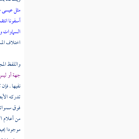
مثل عيسى عن
آسفونا انتق
السماوات و
اختلاف المس
واللفظ المجم
جهة أو ليس
نفيها . فإن
تدركه الأبص
فوق سمواته 
من أعلام ا
موجودا يحيط