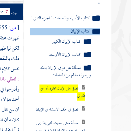
"
جزء
7
كتاب الأسماء والصفات " الجزء الثاني "
[
ص:
655 ]
كتاب الإيمان
ظهرت محنة
كتاب الإيمان الكبير
لكن لما ظهر 
كتاب الإيمان الأوسط
ذلك باللفظ 
مسألة هل فوق الإيمان بالله
نفس كلام ال
ورسوله مقام من المقامات
: لفظي بال
وأدرجوا في 
فصل هل الإيمان مخلوق أو غير
مخلوق
أحمد
هؤلاء و
أن من قال :
فصل في حكم الاستثناء في الإيمان
كلامه أن الل
مسألة معنى حديث النبي إذا زنى
قرآنا مخلوق
العبد خرج منه الإيمان فكان فوق رأسه