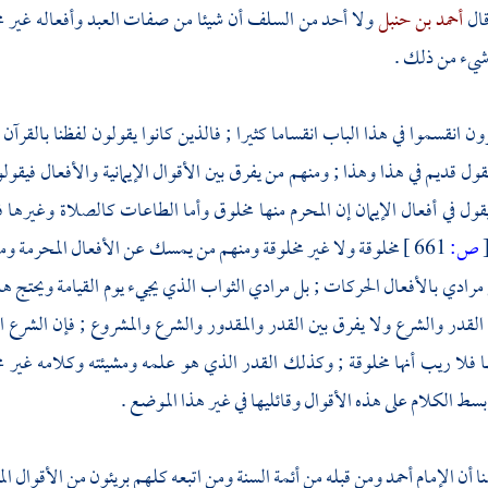
قال
أحمد بن حنبل
ولا أحد من
السلف
أن شيئا من صفات العبد وأفعاله غير مخل
شيء من ذلك .
ون انقسموا في هذا الباب انقساما كثيرا ; فالذين كانوا يقولون لفظنا بالقرآن
ول قديم في هذا وهذا ; ومنهم من يفرق بين الأقوال الإيمانية والأفعال فيقولون
ول في أفعال الإيمان إن المحرم منها مخلوق وأما الطاعات كالصلاة وغيرها
ص:
661 ]
مخلوقة ولا غير مخلوقة ومنهم من يمسك عن الأفعال المحرمة ومنهم
رادي بالأفعال الحركات ; بل مرادي الثواب الذي يجيء يوم القيامة ويحتج هذ
 القدر والشرع ولا يفرق بين القدر والمقدور والشرع والمشروع ; فإن الشرع الذ
ا فلا ريب أنها مخلوقة ; وكذلك القدر الذي هو علمه ومشيئته وكلامه غير م
بسط الكلام على هذه الأقوال وقائليها في غير هذا الموضع .
ا أن الإمام
أحمد
ومن قبله من أئمة السنة ومن اتبعه كلهم بريئون من الأقوال الم