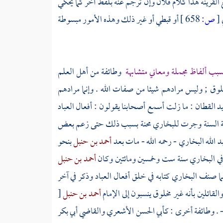
لقرينة هذا كلام فلان وإن ترجم عنه بلفظ آخر كما يحكي
ي
[
ص:
658 ]
أو قبطي أو غير ذلك وهذه الأمور مبسوطة
 بسبب ألفاظ مجملة ومعاني متشابهة
وطائفة من أهل العلم
مخلوق ; وليس مرادهم شيئا من صفات الله . وإنما مرادهم
د القطان
: ما زلت أسمع أصحابنا يقولون : أفعال العباد
ة السنة وجرت
للبخاري
محنة بسبب ذلك حتى زعم بعض
بد الله البخاري
- رحمه الله - مات بعد
أحمد بن حنبل
بنحو
في
البخاري
سنة ست وخمسين ومائتين وكان
أحمد بن حنبل
لما صنف
البخاري
كتابه في خلق أفعال العباد وذكر في آخر
والقائلين بأنه غير مخلوق ينسبون إلى الإمام
أحمد بن حنبل
[
- . وطائفة أخرى :
كأبي الحسن الأشعري
والقاضي أبي بكر