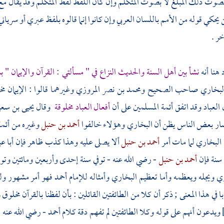
وت ذلك المبلغ لا بصوت المتكلم وإن كان اللفظ لفظ المتكلم وقد يقال مع ا
 يحكي قوله من الأمم باللسان العربي وإن كانوا إنما قالوه بلفظ عبري أو سريان
ر .
 هنا أنه
نشأ بين
أهل السنة والحديث
النزاع في " مسألتي : القرآن والإيمان "
لبخاري
صاحب الصحيح
ومحمد بن نصر المروزي
وغيرهما قالوا : الإيمان 
العباد وقد اتفق أئمة المسلمين على أن
أفعال العباد مخلوقة
وقال
يحيى بن سعي
صار بعض الناس يظن أن
البخاري
وهؤلاء خالفوا
أحمد بن حنبل
وغيره من أئم
البخاري
لما مات أمر
أحمد بن حنبل
ألا يصلى عليه وهذا كذب ظاهر فإن
أبا ع
سنة فإن
أحمد بن حنبل
- رضي الله عنه - توفي سنة إحدى وأربعين ومائتين وتو
ري
ويجله ويعظمه وأما تعظيم
البخاري
وأمثاله للإمام
أحمد
فهو أمر مشهور و
ا في هذا المعنى ; ذكر أن كلا من الطائفتين القائلين : بأن لفظنا بالقرآن مخلوق 
ويدعون أنهم على قوله وكلا الطائفتين لم تفهم دقة كلام
أحمد
- رضي الله عنه 