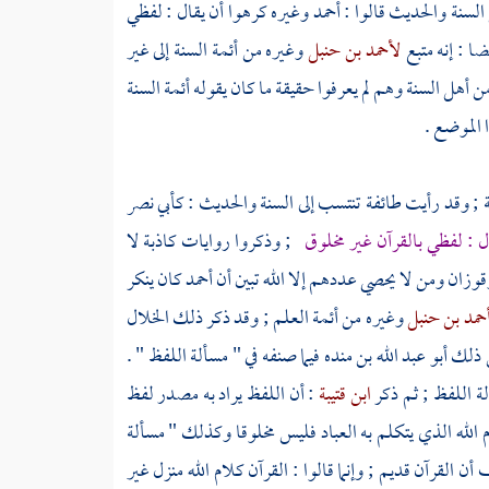
السنة والحديث
قالوا :
أحمد
وغيره كرهوا أن يقال : لفظي
ضا : إنه متبع
لأحمد بن حنبل
وغيره من أئمة السنة إلى غير
من
أهل السنة
وهم لم يعرفوا حقيقة ما كان يقوله أئمة السنة
 الموضع .
ة ; وقد رأيت طائفة تنتسب إلى السنة والحديث :
كأبي نصر
ل : لفظي بالقرآن غير مخلوق
; وذكروا روايات كاذبة لا
قوزان
ومن لا يحصي عددهم إلا الله تبين أن
أحمد
كان ينكر
حمد بن حنبل
وغيره من أئمة العلم ; وقد ذكر ذلك
الخلال
من ذلك
أبو عبد الله بن منده
فيما صنفه في " مسألة اللفظ " .
لة اللفظ ; ثم ذكر
ابن قتيبة
: أن اللفظ يراد به مصدر لفظ
الله الذي يتكلم به العباد فليس مخلوقا وكذلك " مسألة
ف
أن القرآن قديم ; وإنما قالوا : القرآن كلام الله منزل غير