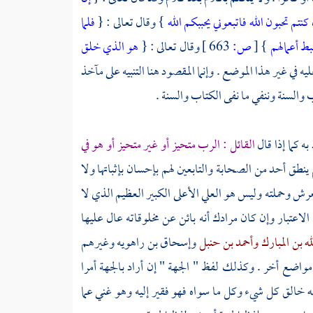
كنتم تحبون الله فاتبعوني يحببكم الله
} وقال تعالى : {
فلما
بط أعمالهم
}
[
ص:
663 ]
وقال تعالى : {
هو الذي خلق
 في غير هذا الموضع . وإنما المقصود هنا التنبيه على مآخذ
 والسنة وننفي ما نفى الكتاب والسنة .
ه كما إذا قال
القائل : الرب متحيز أو غير متحيز أو هو في
لم ينطق أحد من
الصحابة
والتابعين
لهم بإحسان بإثباتها ولا
رش وحملته وليس هو العلي الأعلى الكبير العظيم الذي لا
اعتبار وإن كان مرادك أنه بائن عن مخلوقاته عال عليها
له بن المبارك
وأحمد بن حنبل
وإسحاق بن راهويه
وغيرهم
اضع أخر . وكذلك لفظ " الجهة " إن أراد بالجهة أمرا
له خالق كل شيء وكل ما سواه فهو فقير إليه وهو غني عما