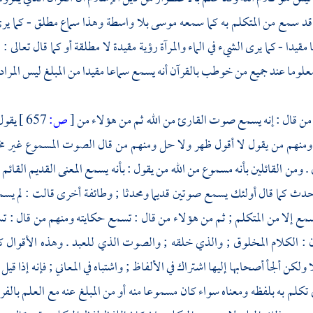
قد سمع من المتكلم به كما سمعه
موسى
بلا واسطة وهذا سماع مطلق - كما ير
يدا - كما يرى الشيء في الماء والمرآة رؤية مقيدة لا مطلقة أو كما قال تعالى : 
لوما عند جميع من خوطب بالقرآن أنه يسمع سماعا مقيدا من المبلغ ليس المراد ب
من قال : إنه يسمع صوت القارئ من الله ثم من هؤلاء من
[
ص:
657 ]
يقول
ه ومنهم من يقول لا أقول ظهر ولا حل ومنهم من قال الصوت المسموع غير م
. ومن القائلين بأنه مسموع من الله من يقول : بأنه يسمع المعنى القديم ال
حدث كما قال أولئك يسمع صوتين قديما ومحدثا ; وطائفة أخرى قالت : لم يسمع ا
سمع إلا من المتكلم ; ثم من هؤلاء من قال : تسمع حكايته ومنهم من قال : تسم
: الكلام المخلوق ; والذي خلقه ; والصوت الذي للعبد . وهذه الأقوال كله
لكن ألجأ أصحابها إليها اشتراك في الألفاظ ; واشتباه في المعاني ; فإنه إذا ق
تكلم به بلفظه ومعناه سواء كان مسموعا منه أو من المبلغ عنه مع العلم بالف