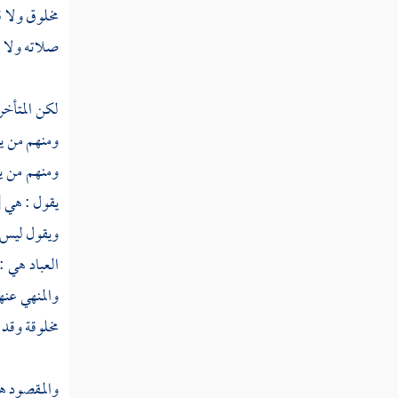
مخلوق ولا 
صلاته ولا 
لكن المتأخر
ومنهم من يق
ومنهم من يق
يقول : هي
[
ويقول ليس م
العباد هي :
والمنهي عنه
مخلوقة وقد 
والمقصود هن