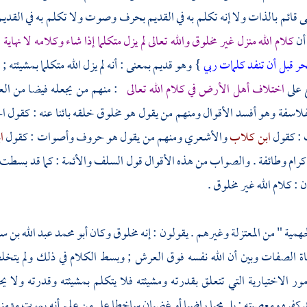
ى قائم بالذات ولا إنه تكلم به في القديم بحرف وصوت ولا تكلم به في القديم
 أن
كلام الله منزل غير مخلوق والله تعالى لم يزل متكلما إذا شاء وكلامه لا نهاية 
بحر قبل أن تنفد كلمات ربي
} وهو قديم بمعنى : أنه لم يزل الله متكلما بمشيئته
 على
اختلاف أهل الأرض في كلام الله تعالى
: منهم من يجعله فيضا من الع
فلاسفة
وهو أفسد الأقوال ومنهم من يقول هو مخلوق خلقه بائنا عنه : كقول
ال
ت : كقول
ابن كلاب
والأشعري
ومنهم من يقول هو حروف وأصوات : كقول
ا
كرام
وطائفة . والصواب من هذه الأقوال قول
السلف
والأئمة : كما قد بسطت 
 : كلام الله غير مخلوق .
جهمية
" من
المعتزلة
وغيرهم . يقولون : إنه مخلوق وكان
أبو محمد عبد الله بن 
اة الصفات وبين أن الله نفسه فوق العرش ; وبسط الكلام في ذلك ولم يت
ر الاختيارية التي تتعلق بقدرته ومشيئته فلا يتكلم بمشيئته وقدرته ولا 
فره ومعصيته ; بل محبا راضيا أو غضبان ساخطا على من علم أنه يموت مؤمنا أو 