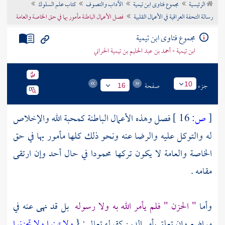
الرئيسية
مجموع فتاوى ابن تيمية
الآداب والتصوف
كتاب علم السلوك
تراجم الأعلام
رسالة التحفة العراقية في الأعمال القلبية
فصل الأعمال الباطنة مأمور بها في حق الخاصة والعامة
مجموع فتاوى ابن تيمية
ابن تيمية - أحمد بن عبد الحليم بن تيمية الحراني
جزء
صفحة
10
16
[
ص:
16 ]
فصل وهذه الأعمال الباطنة كمحبة الله والإخلاص
له والتوكل عليه والرضا عنه ونحو ذلك كلها مأمور بها في حق
الخاصة والعامة لا يكون تركها محمودا في حال أحد وإن ارتقى
مقامه .
وأما
" الحزن " فلم يأمر الله به ولا رسوله
بل قد نهى عنه في
مواضع وإن تعلق بأمر الدين كقوله تعالى : {
ولا تهنوا ولا تحزنوا