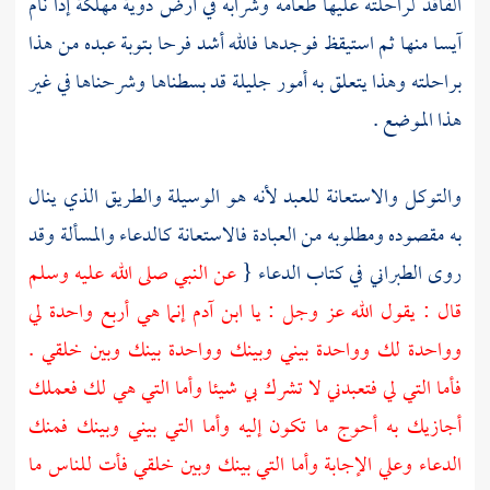
الفاقد لراحلته عليها طعامه وشرابه في أرض دوية مهلكة إذا نام
آيسا منها ثم استيقظ فوجدها فالله أشد فرحا بتوبة عبده من هذا
براحلته وهذا يتعلق به أمور جليلة قد بسطناها وشرحناها في غير
هذا الموضع .
والتوكل والاستعانة للعبد لأنه هو الوسيلة والطريق الذي ينال
به مقصوده ومطلوبه من العبادة فالاستعانة كالدعاء والمسألة وقد
روى
الطبراني
في كتاب الدعاء {
عن النبي صلى الله عليه وسلم
قال : يقول الله عز وجل : يا ابن
آدم
إنما هي أربع واحدة لي
وواحدة لك وواحدة بيني وبينك وواحدة بينك وبين خلقي .
فأما التي لي فتعبدني لا تشرك بي شيئا وأما التي هي لك فعملك
أجازيك به أحوج ما تكون إليه وأما التي بيني وبينك فمنك
الدعاء وعلي الإجابة وأما التي بينك وبين خلقي فأت للناس ما