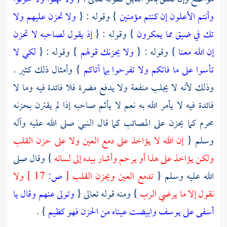
وأنتم الأعلون إن كنتم مؤمنين
} وقوله : {
ولا تحزن عليهم ولا
تك في ضيق مما يمكرون
} وقوله : {
إذ يقول لصاحبه لا تحزن
إن الله معنا
} وقوله : {
ولا يحزنك قولهم
} وقوله : {
لكي لا
تأسوا على ما فاتكم ولا تفرحوا بما آتاكم
} وأمثال ذلك كثير .
وذلك لأنه لا يجلب منفعة ولا يدفع مضرة فلا فائدة فيه وما لا
فائدة فيه لا يأمر الله به نعم لا يأثم صاحبه إذا لم يقترن بحزنه
محرم كما يحزن على المصائب كما قال النبي صلى الله عليه وآله
وسلم {
إن الله لا يؤاخذ على دمع العين ولا على حزن القلب
ولكن يؤاخذ على هذا أو يرحم وأشار بيده إلى لسانه
} وقال صلى
الله عليه وسلم {
تدمع العين ويحزن القلب
[
ص:
17 ]
ولا
نقول إلا ما يرضي الرب
} ومنه قوله تعالى {
وتولى عنهم وقال يا
أسفى على يوسف وابيضت عيناه من الحزن فهو كظيم
} .