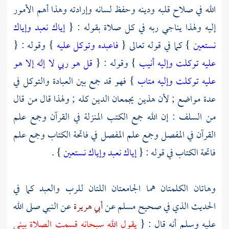
الله في صلاح قلبه ودينه وحفظ لسانه وإرادته وهذا أهم الأمور
إليه ولهذا يناجي ربه في كل صلاة بقوله : {
إياك نعبد وإياك
نستعين
} كما في قوله تعالى {
فاعبده وتوكل عليه
} وقوله : {
عليه توكلت وإليه أنيب
} وقوله : {
قل هو ربي لا إله إلا هو
عليه توكلت وإليه متاب
} فهو قد جمع بين العبادة والتوكل في
عدة مواضع ; لأن هذين يجمعان الدين كله ; ولهذا قال من قال
من
السلف
: إن الله جمع الكتب المنزلة في القرآن وجمع علم
القرآن في المفصل وجمع علم المفصل في فاتحة الكتاب وجمع علم
فاتحة الكتاب في قوله : {
إياك نعبد وإياك نستعين
} .
وهاتان الكلمتان هما الجامعتان اللتان للرب والعبد كما في
الحديث الذي في صحيح
مسلم
عن
أبي هريرة
عن النبي صلى الله
عليه وسلم أنه قال : {
يقول الله سبحانه قسمت الصلاة بيني