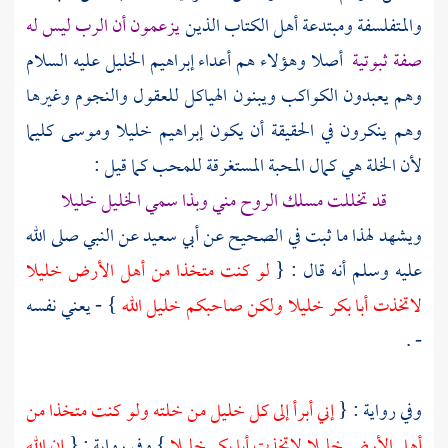
والمتفلسفة
ومبتدعة
أهل الكتاب
الذين
يزعمون أن الرب ليس له
صفة ثبوتية
أصلا وهؤلاء هم أعداء
إبراهيم
الخليل عليه السلام
وهم يعبدون الكواكب ويبنون الهياكل للعقول والنجوم وغيرها
وهم ينكرون في الحقيقة أن يكون
إبراهيم
خليلا
وموسى
كليما
لأن الخلة هي كمال المحبة المستغرقة للمحب كما قيل :
قد تخللت مسلك الروح مني وبذا سمي الخليل خليلا
ويشهد لهذا ما ثبت في الصحيح عن
أبي سعيد
عن النبي صلى الله
عليه وسلم أنه قال : {
لو كنت متخذا من أهل الأرض خليلا
لاتخذت
أبا بكر
خليلا ولكن صاحبكم خليل الله
} - يعني نفسه
- .
وفي رواية : {
إني أبرأ إلى كل خليل من خلته ولو كنت متخذا من
أهل الأرض خليلا لاتخذت
أبا بكر
خليلا
} وفي رواية : {
إن الله