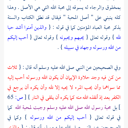
بمخلوق والرجاء له يسوقه إلى محبة الله التي هي الأصل . وهذا
كله ينبني على " أصل المحبة " فيقال قد نطق الكتاب والسنة
بذكر محبة العباد المؤمنين كما في قوله : {
والذين آمنوا أشد حبا
لله
} وقوله تعالى {
يحبهم ويحبونه
} وقوله تعالى {
أحب إليكم
من الله ورسوله وجهاد في سبيله
} .
وفي الصحيحين عن النبي صلى الله عليه وسلم أنه قال : {
ثلاث
من كن فيه وجد حلاوة الإيمان أن يكون الله ورسوله أحب إليه
مما سواهما وأن يحب المرء لا يحبه إلا لله وأن يكره أن يرجع في
الكفر بعد إذ أنقذه الله منه كما يكره أن يلقى في النار
}
[
ص:
65
]
بل
محبة رسول الله صلى الله عليه وسلم وجبت لمحبة الله
كما
في قوله تعالى {
أحب إليكم من الله ورسوله
} وكما في
الصحيحين عن النبي صلى الله عليه وسلم أنه قال : {
والذي