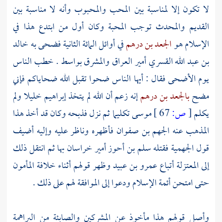
لا تكون إلا لمناسبة بين المحب والمحبوب وأنه لا مناسبة بين
القديم والمحدث توجب المحبة وكان أول من ابتدع هذا في
الإسلام هو
الجعد بن درهم
في أوائل المائة الثانية فضحى به
خالد
بن عبد الله القسري
أمير
العراق
والمشرق
بواسط
. خطب الناس
يوم الأضحى فقال : أيها الناس ضحوا تقبل الله ضحاياكم فإني
مضح
بالجعد بن درهم
إنه زعم أن الله لم يتخذ
إبراهيم
خليلا ولم
يكلم
[
ص:
67 ]
موسى
تكليما ثم نزل فذبحه وكان قد أخذ هذا
المذهب عنه
الجهم بن صفوان
فأظهره وناظر عليه وإليه أضيف
قول
الجهمية
فقتله
سلم بن أحوز
أمير
خراسان
بها ثم انتقل ذلك
إلى
المعتزلة
أتباع
عمرو بن عبيد
وظهر قولهم أثناء خلافة
المأمون
حتى امتحن أئمة الإسلام ودعوا إلى الموافقة لهم على ذلك .
وأصل قولهم هذا مأخوذ عن
المشركين
والصابئة
من
البراهمة