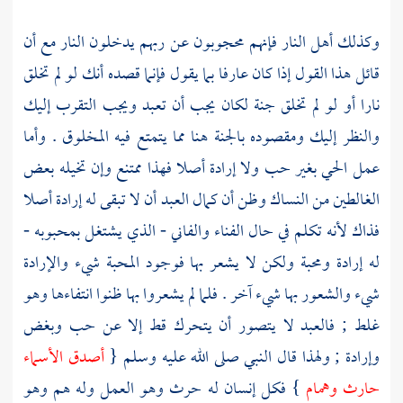
وكذلك أهل النار فإنهم محجوبون عن ربهم يدخلون النار مع أن
قائل هذا القول إذا كان عارفا بما يقول فإنما قصده أنك لو لم تخلق
نارا أو لو لم تخلق جنة لكان يجب أن تعبد ويجب التقرب إليك
والنظر إليك ومقصوده بالجنة هنا مما يتمتع فيه المخلوق . وأما
عمل الحي بغير حب ولا إرادة أصلا فهذا ممتنع وإن تخيله بعض
الغالطين من النساك وظن أن كمال العبد أن لا تبقى له إرادة أصلا
فذاك لأنه تكلم في حال الفناء والفاني - الذي يشتغل بمحبوبه -
له إرادة ومحبة ولكن لا يشعر بها فوجود المحبة شيء والإرادة
شيء والشعور بها شيء آخر . فلما لم يشعروا بها ظنوا انتفاءها وهو
غلط ; فالعبد لا يتصور أن يتحرك قط إلا عن حب وبغض
وإرادة ; ولهذا قال النبي صلى الله عليه وسلم {
أصدق الأسماء
حارث وهمام
} فكل إنسان له حرث وهو العمل وله هم وهو