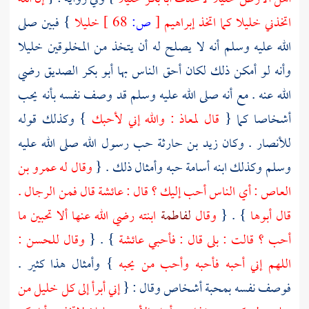
اتخذني خليلا كما اتخذ
إبراهيم
[
ص:
68 ]
خليلا
} فبين صلى
الله عليه وسلم أنه لا يصلح له أن يتخذ من المخلوقين خليلا
وأنه لو أمكن ذلك لكان أحق الناس بها
أبو بكر الصديق
رضي
الله عنه . مع أنه صلى الله عليه وسلم قد وصف نفسه بأنه يحب
أشخاصا كما {
قال
لمعاذ
: والله إني لأحبك
} وكذلك قوله
للأنصار
. وكان
زيد بن حارثة
حب رسول الله صلى الله عليه
وسلم وكذلك ابنه
أسامة
حبه وأمثال ذلك . {
وقال له
عمرو بن
العاص
: أي الناس أحب إليك ؟ قال :
عائشة
قال فمن الرجال .
قال أبوها
} . {
وقال
لفاطمة
ابنته رضي الله عنها ألا تحبين ما
أحب ؟ قالت : بلى قال : فأحبي
عائشة
} . {
وقال
للحسن
:
اللهم إني أحبه فأحبه وأحب من يحبه
} وأمثال هذا كثير .
فوصف نفسه بمحبة أشخاص وقال : {
إني أبرأ إلى كل خليل من