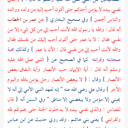
نفسي بيده لا يؤمن أحدكم حتى أكون أحب إليه من ولده ووالده
والناس أجمعين
} وفي صحيح
البخاري
{
عن
عمر بن الخطاب
أنه قال : والله يا رسول الله لأنت أحب إلي من كل شيء إلا من
نفسي فقال : لا يا
عمر
حتى أكون أحب إليك من نفسك فقال
والله لأنت أحب إلي من نفسي قال : الآن يا
عمر
} وكذلك
محبة
صحابته وقرابته
كما في الصحيح عن {
النبي صلى الله عليه
وسلم أنه قال : آية الإيمان حب
الأنصار
وآية النفاق بغض
الأنصار
} وقال : {
لا يبغض
الأنصار
رجل يؤمن بالله واليوم
الآخر
} وقال
علي
رضي الله عنه " إنه لعهد النبي الأمي إلي أنه لا
يحبني إلا مؤمن ولا يبغضني إلا منافق " وفي السنن أنه {
قال
للعباس
: والذي نفسي بيده لا يدخلون الجنة حتى يحبوكم لله
ولقرابتي
} يعني
بني هاشم
. وقد روي حديث عن
ابن عباس