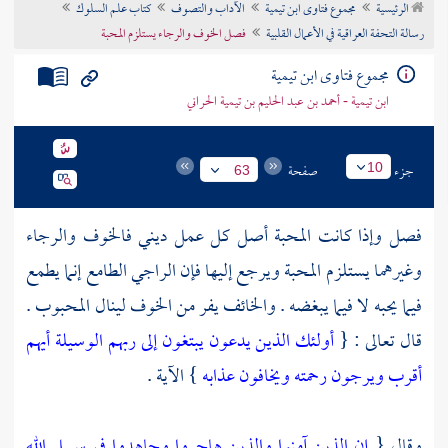
الرئيسية
مجموع فتاوى ابن تيمية
الآداب والتصوف
كتاب علم السلوك
تراجم الأعلام
رسالة التحفة العراقية في الأعمال القلبية
فصل الخوف والرجاء يستلزم المحبة
مجموع فتاوى ابن تيمية
ابن تيمية - أحمد بن عبد الحليم بن تيمية الحراني
جزء
صفحة
10
63
فصل وإذا كانت المحبة أصل كل عمل ديني فالخوف والرجاء
وغيرهما يستلزم المحبة ويرجع إليها فإن الراجي الطامع إنما يطمع
فيما يحبه لا فيما يبغضه . والخائف يفر من الخوف لينال المحبوب .
قال تعالى : {
أولئك الذين يدعون يبتغون إلى ربهم الوسيلة أيهم
أقرب ويرجون رحمته ويخافون عذابه
} الآية .
وقال {
إن الذين آمنوا والذين هاجروا وجاهدوا في سبيل الله