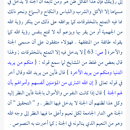
إلى رؤيتك فإن هذا القائل ظن هو ومن تابعه أن الجنة لا يدخل في
مسماها إلا الأكل والشرب واللباس والنكاح والسماع ونحو ذلك
مما فيه التمتع بالمخلوقات كما يوافقه على ذلك من ينكر رؤية الله
من
الجهمية
أو من يقر بها ويزعم أنه لا تمتع بنفس رؤية الله كما
يقوله طائفة من المتفقهة . فهؤلاء متفقون على أن مسمى الجنة
والآخرة
[
ص:
63 ]
لا يدخل فيه إلا التمتع بالمخلوقات ; ولهذا
قال بعض من غلط من المشايخ لما سمع قوله : {
منكم من يريد
الدنيا ومنكم من يريد الآخرة
} قال فأين من يريد الله وقال آخر
في قوله تعالى {
إن الله اشترى من المؤمنين أنفسهم وأموالهم بأن
لهم الجنة
} قال إذا كانت النفوس والأموال بالجنة فأين النظر إليه
وكل هذا لظنهم أن الجنة لا يدخل فيها النظر . و " التحقيق " أن
الجنة هي الدار الجامعة لكل نعيم وأعلى ما فيها النظر إلى وجه الله
وهو من النعيم الذي ينالونه في الجنة ; كما أخبرت به النصوص .