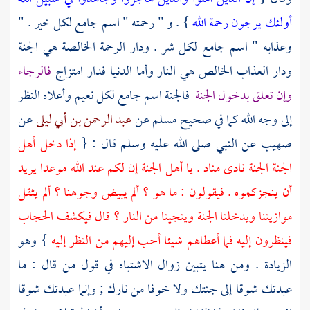
أولئك يرجون رحمة الله
} . و " رحمته " اسم جامع لكل خير . "
وعذابه " اسم جامع لكل شر . ودار الرحمة الخالصة هي الجنة
ودار العذاب الخالص هي النار وأما الدنيا فدار امتزاج
فالرجاء
وإن تعلق بدخول الجنة
فالجنة اسم جامع لكل نعيم وأعلاه النظر
إلى وجه الله كما في صحيح
مسلم
عن
عبد الرحمن بن أبي ليلى
عن
صهيب
عن النبي صلى الله عليه وسلم قال : {
إذا دخل أهل
الجنة الجنة نادى مناد . يا أهل الجنة إن لكم عند الله موعدا يريد
أن ينجزكموه . فيقولون : ما هو ؟ ألم يبيض وجوهنا ؟ ألم يثقل
موازيننا ويدخلنا الجنة وينجينا من النار ؟ قال فيكشف الحجاب
فينظرون إليه فما أعطاهم شيئا أحب إليهم من النظر إليه
} وهو
الزيادة . ومن هنا يتبين زوال الاشتباه في قول من قال : ما
عبدتك شوقا إلى جنتك ولا خوفا من نارك ; وإنما عبدتك شوقا