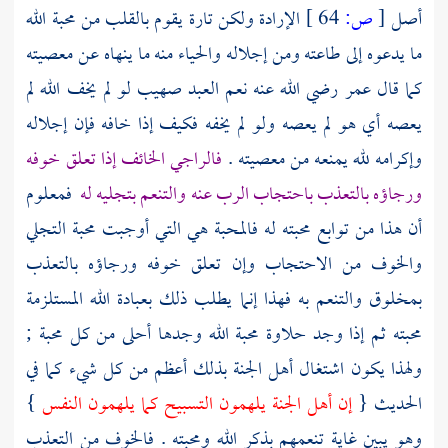
أصل
[
ص:
64 ]
الإرادة ولكن تارة يقوم بالقلب من محبة الله
ما يدعوه إلى طاعته ومن إجلاله والحياء منه ما ينهاه عن معصيته
كما قال
عمر
رضي الله عنه نعم العبد
صهيب
لو لم يخف الله لم
يعصه أي هو لم يعصه ولو لم يخفه فكيف إذا خافه فإن إجلاله
وإكرامه لله يمنعه من معصيته .
فالراجي الخائف إذا تعلق خوفه
ورجاؤه بالتعذب باحتجاب الرب عنه والتنعم بتجليه له
فمعلوم
أن هذا من توابع محبته له فالمحبة هي التي أوجبت محبة التجلي
والخوف من الاحتجاب وإن تعلق خوفه ورجاؤه بالتعذب
بمخلوق والتنعم به فهذا إنما يطلب ذلك بعبادة الله المستلزمة
محبته ثم إذا وجد حلاوة محبة الله وجدها أحلى من كل محبة ;
ولهذا يكون اشتغال أهل الجنة بذلك أعظم من كل شيء كما في
الحديث {
إن أهل الجنة يلهمون التسبيح كما يلهمون النفس
}
وهو يبين غاية تنعمهم بذكر الله ومحبته . فالخوف من التعذب