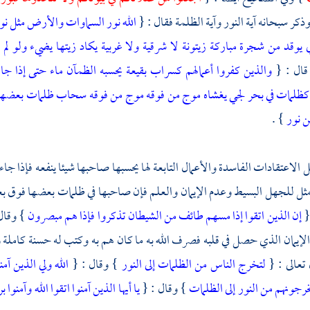
ذكر سبحانه آية النور وآية الظلمة فقال : {
الله نور السماوات والأرض مثل نو
قد من شجرة مباركة زيتونة لا شرقية ولا غربية يكاد زيتها يضيء ولو لم 
 قال : {
والذين كفروا أعمالهم كسراب بقيعة يحسبه الظمآن ماء حتى إذا جاءه
كظلمات في بحر لجي يغشاه موج من فوقه موج من فوقه سحاب ظلمات بعضها فوق
من نور
} .
 الاعتقادات الفاسدة والأعمال التابعة لها يحسبها صاحبها شيئا ينفعه فإذا جاءه
: مثل للجهل البسيط وعدم الإيمان والعلم فإن صاحبها في ظلمات بعضها فوق بعض 
 {
إن الذين اتقوا إذا مسهم طائف من الشيطان تذكروا فإذا هم مبصرون
} وقال
لإيمان الذي حصل في قلبه فصرف الله به ما كان هم به وكتب له حسنة كاملة 
 تعالى : {
لتخرج الناس من الظلمات إلى النور
} وقال : {
الله ولي الذين آم
جونهم من النور إلى الظلمات
} وقال : {
يا أيها الذين آمنوا اتقوا الله وآمن