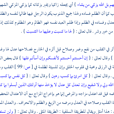
م بل الله يزكي من يشاء
} أي يجعله زاكيا ويخبر بزكاته كما يزكي المزكي الشه
كما أن الظلم فساده ولهذا جميع الذنوب يكون الرجل فيها ظالما لنفسه وال
عدل وفساده في الظلم وإذا ظلم العبد نفسه فهو الظالم وهو المظلوم كذلك إذ
من خير وشر . قال تعالى : {
لها ما كسبت وعليها ما اكتسبت
} .
ثر في القلب من نفع وضر وصلاح قبل أثره في الخارج فصلاحها عدل لها وفسا
} وقال تعالى : {
إن أحسنتم أحسنتم لأنفسكم وإن أسأتم فلها
} قال بعض
ال
في الرزق ومحبة في قلوب الخلق وإن للسيئة لظلمة في
[
ص:
99 ]
القلب وسو
. وقال تعالى : {
كل امرئ بما كسب رهين
} وقال تعالى : {
كل نفس بما كسبت
الله ولي ولا شفيع وإن تعدل كل عدل لا يؤخذ منها أولئك الذين أبسلوا بما ك
قيل قد اعتدل مزاجه والمرض إنما هو بإخراج المزاج مع أن الاعتدال المحض ا
القلب وصلاحه في العدل ومرضه من الزيغ والظلم والانحراف . والعدل الم
 : هذا أمثل ويقال للطريقة السلفية : الطريقة المثلى . وقال تعالى : {
ولن تستط