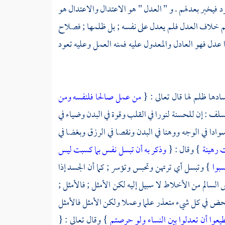
ود فيخبر بعدلهم . و " العدل " هو الاعتدال والاعتدال هو
ظلم خلاف العدل فلم يعدل على نفسه ; بل ظلمها ; فصلاح
ا عدل فهو العادل والمعدول عليه فمنه العمل وعليه تعود
دها ظلم لها قال تعالى : {
من عمل صالحا فلنفسه ومن
سلف
: إن للحسنة لنورا في القلب وقوة في البدن وضياء في
ادا في الوجه ووهنا في البدن ونقصا في الرزق وبغضا في
 رهينة
} وقال : {
وذكر به أن تبسل نفس بما كسبت ليس
سبوا
} وتبسل أي ترتهن وتحبس وتؤسر ; كما أن الجسد إذا
لسالم من الأخلاط لا سبيل إليه لكن الأمثل ; فالأمثل ;
حض في كل شيء متعذر علما وعملا ولكن الأمثل فالأمثل
يعوا أن تعدلوا بين النساء ولو حرصتم
} وقال تعالى : {