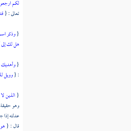
لكم ارجعوا
الوصية الصغرى
تعالى : {
قد
مسألة في الهجر الجميل والصفح
الجميل وأقسام التقوى والصبر
{
وذكر اسم
مسألة ما ذكره القشيري عن أبي
هل لك إلى 
سليمان من قوله الرضا ألا تسأل الله الجنة
مسألة هل يأثم من عزم على
{
وأهديك إ
فعل محرم عزما جازما فعجز عنه
: {
وويل ل
كتاب التصوف
{
الذين لا 
التفسير
وهو حقيقة لا
الحديث
عدلته إذا جع
قال : {
هو 
أصول الفقه