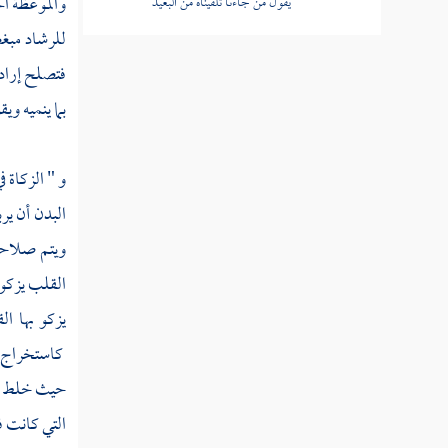
والموعظة ال
فصل في الصراط المستقيم في
للرشاد مبغ
الزهد والعبادة والورع
فتصلح إرادته
فصل في تفصيل ما كتب شيخ
بما ينميه وي
الإسلام في جماع الزهد والورع
فصل في قول بعض الناس الثواب
و " الزكاة ف
على قدر المشقة
البدن أن ير
ويتم صلاحه 
فصل في تزكية النفس وكيف تزكو
القلب يزكو 
مسألة حقيقة الزهد المشروع وهل
يزكو بها ال
للزاهد أن يقطع الرحم ويسيح في
الأرض
كاستخراج ا
حيث خلط عم
مسألة معنى كل مقام في قوله تعالى
حق اليقين وعين اليقين وعلم اليقين
التي كانت ف