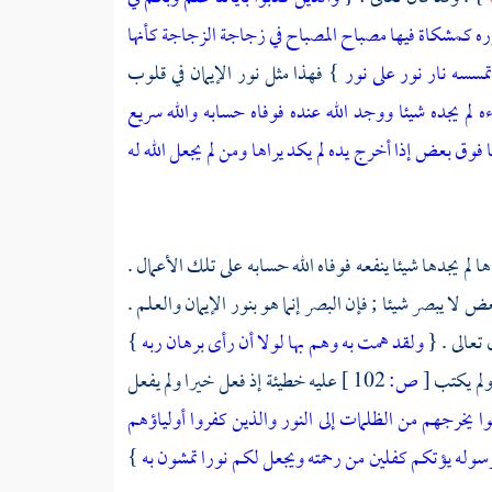
ره كمشكاة فيها مصباح المصباح في زجاجة الزجاجة كأنها
تمسسه نار نور على نور
} فهذا مثل نور الإيمان في قلوب
 لم يجده شيئا ووجد الله عنده فوفاه حسابه والله سريع
 بعض إذا أخرج يده لم يكد يراها ومن لم يجعل الله له
ا لم يجدها شيئا ينفعه فوفاه الله حسابه على تلك الأعمال .
لا يبصر شيئا ; فإن البصر إنما هو بنور الإيمان والعلم .
 تعالى . {
ولقد همت به وهم بها لولا أن رأى برهان ربه
}
ولم يكتب
[
ص:
102 ]
عليه خطيئة إذ فعل خيرا ولم يفعل
نوا يخرجهم من الظلمات إلى النور والذين كفروا أولياؤهم
وا برسوله يؤتكم كفلين من رحمته ويجعل لكم نورا تمشون به
}