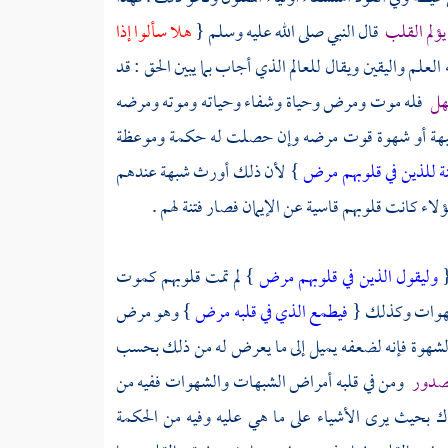
ؤلم القلب
قال النبي صلى الله عليه وسلم {
هلا سألوا إذا
العلم واليقين ويقال للعالم الذي أجاب بما يبين الحق : قد
جهل
فله موت ومرض وحياة وشفاء وحياته وموته ومرضه
 شبهة أو شهوة قوت مرضه وإن حصلت له حكمة وموعظة
نة للذين في قلوبهم مرض
} لأن ذلك أورث شبهة عندهم
اء كانت قلوبهم قاسية عن الإيمان فصار فتنة لهم .
{
وليقول الذين في قلوبهم مرض
} لم تمت قلوبهم كموت
وشهوات وكذلك {
فيطمع الذي في قلبه مرض
} وهو مرض
الشهوة فإنه لضعفه يميل إلى ما يعرض له من ذلك بحسب
الصدور
ومن في قلبه أمراض الشبهات والشهوات ففيه من
اك بحيث يرى الأشياء على ما هي عليه وفيه من الحكمة