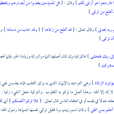
 فارجعوا هو أزكى لكم
} وقال : {
قل للمؤمنين يغضوا من أبصارهم ويحفظوا
 أفلح من تزكى
}
 ربه فصلى
} وقال تعالى : {
قد أفلح من زكاها
} {
وقد خاب من دساها
} وق
أن تزكى
}
لى ربك فتخشى
} فالتزكية وإن كان أصلها النماء والبركة وزيادة الخير فإنما ت
لمشركين
}
يؤتون الزكاة
} وهي التوحيد والإيمان الذي به يزكو القلب فإنه يتضمن نفي إ
 إله إلا الله . وهذا أصل ما تزكو به القلوب . والتزكية جعل الشيء زكيا : إما
لته عدلا في نفسه أو في اعتقاد الناس قال تعالى : {
فلا تزكوا أنفسكم
} أي تخب
أعلم بمن اتقى
} وكان اسم
زينب
برة
فقيل تزكي نفسها فسماها رسول الله 