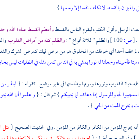
ل والميزان بالقسط لا نكلف نفسا إلا وسعها
} .
 بعث الرسل وأنزل الكتب ليقوم الناس بالقسط
وأعظم القسط عبادة الله وحده
[
ص:
100 ]
والظلم " ثلاثة أنواع " :
والظلم كله من أمراض القلوب
والع
 تخف أحدا أي خوفك من المخلوق هو من مرض فيك كمرض الشرك والذنوب .
ميتا فأحييناه وجعلنا له نورا يمشي به في الناس كمن مثله في الظلمات ليس بخا
له حياة القلوب ونورها وموتها وظلمتها في غير موضع . كقوله : {
لينذر من 
 استجيبوا لله وللرسول إذا دعاكم لما يحييكم
} ثم قال : {
واعلموا أن الله يحول
يت ويخرج الميت من الحي
} .
أنه يخرج المؤمن من الكافر والكافر من المؤمن . وفي الحديث الصحيح {
مثل ال
ت
} وفي الصحيح أيضا : {
اجعلوا من صلاتكم في بيوتكم ولا تتخذوها قبورا