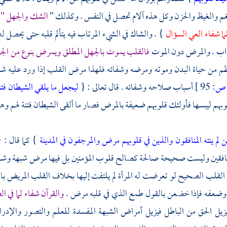
غم والغيظ والحزن وكل هذه آلام تحصل في النفس . وكذلك "
الشك والجهل " ي
نما شفاء العي السؤال
} . والشاك في الشيء المرتاب فيه يتألم قلبه حتى يحصل له 
واب . والمرض دون الموت
فالقلب يموت بالجهل المطلق ويمرض بنوع من ال
م من حياة البدن وموته ومرضه وشفائه فلهذا مرض القلب إذا ورد عليه
ص:
95 ]
أسباب صلاحه وشفائه . قال تعالى : {
ليجعل ما يلقي الشيطان فت
وبهم ليبسها فأولئك قلوبهم ضعيفة بالمرض فصار ما ألقى الشيطان فتنة لهم وهؤل
ن لم ينته المنافقون والذين في قلوبهم مرض والمرجفون في المدينة
} كما قال : 
منافقين وليست صحيحة صالحة كصالح قلوب المؤمنين بل فيها مرض شبهة 
 القلب الصحيح لو تعرضت له المرأة لم يلتفت إليها بخلاف القلب المريض ب
وضعفه فإذا خضعن بالقول طمع الذي في قلبه مرض .
والقرآن شفاء لما في 
 يزيل الحق من الباطل فيزيل أمراض الشبهة المفسدة للعلم والتصور والإدر