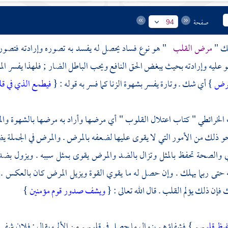
صفحة
94
ك "
مرض القلب
" هو نوع فساد يحصل له يفسد به تصوره وإرادته فتصوره 
عليه وإرادته بحيث يبغض الحق النافع ويحب الباطل الضار ; فلهذا يفسر ال
 مرض
} أي شك . وتارة يفسر بشهوة الزنا كما فسر به قوله : {
فيطمع الذي في ق
الخرائطي
" كتاب اعتلال القلوب " أي مرضها وأراد به مرضها بالشهوة والم
و ذلك من الأمور التي لا يقوى عليها لضعفه بالمرض . والمرض في الجملة 
 والصحة تحفظ بالمثل وتزال بالضد والمرض يقوى بمثل سببه . ويزول ب
تى ربما يهلك . وإن حصل له ما يقوي القوة ويزيل المرض كان بالعكس . 
فإن ذلك يؤلم القلب . قال الله تعالى : {
ويشف صدور قوم مؤمنين
}
يظ قلوبهم
} فشفاؤهم بزوال ما حصل في قلوبهم من الألم ويقال : فلان شفي غ