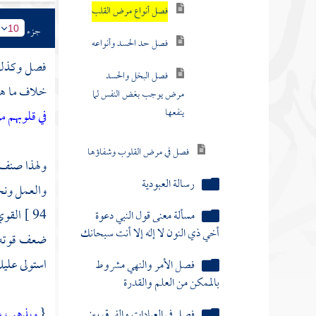
ينفعها
جزء
10
فصل في مرض القلوب وشفاؤها
فصل وكذل
رسالة العبودية
خلاف ما هو 
مسألة معنى قول النبي دعوة
في قلوبهم
أخي ذي النون لا إله إلا أنت سبحانك
فصل الأمر والنهي مشروط
ولهذا صنف
بالممكن من العلم والقدرة
والعمل ونح
فصل في العبادات والفرق بين
94 ]
القوي
شرعيها وبدعيها
ضعف قوته ح
مسألة صفة عمل أهل الجنة وأهل
استولى عليك 
النار
فصل هل الأفضل للسالك العزلة
{
ويذهب غ