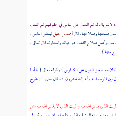
 لا شريك له ثم العدل على الناس في حقوقهم ثم العدل
دل صحتها وصلاحها . قال
أحمد بن حنبل
لبعض الناس :
 وأصل صلاح القلب هو حياته واستنارته قال تعالى :
رج منها
} .
كان حيا ويحق القول على الكافرين
} وقوله تعالى {
يا أيها
 بين المرء وقلبه وأنه إليه تحشرون
} وقال تعالى : {
يخرج
بيت الذي يذكر الله فيه والبيت الذي لا يذكر الله فيه مثل
} . وقد قال تعالى : {
والذين كذبوا بآياتنا صم وبكم في