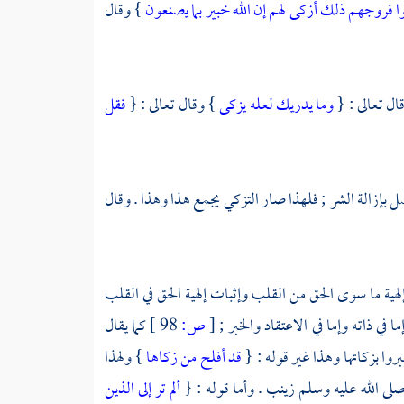
 فروجهم ذلك أزكى لهم إن الله خبير بما يصنعون
} وقال
ال تعالى : {
وما يدريك لعله يزكى
} وقال تعالى : {
فقل
حصل بإزالة الشر ; فلهذا صار التزكي يجمع هذا وهذا . وقال
لهية ما سوى الحق من القلب وإثبات إلهية الحق في القلب
 في ذاته وإما في الاعتقاد والخبر ;
[
ص:
98 ]
كما يقال
روا بزكاتها وهذا غير قوله : {
قد أفلح من زكاها
} ولهذا
صلى الله عليه وسلم
زينب
. وأما قوله : {
ألم تر إلى الذين