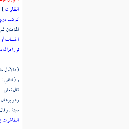
الظلمات
} و
كوكب دري يو
المؤمنين ثم
الحساب
أو 
نورا فما له 
( فالأول مثل
و ( الثاني 
قال تعالى :
وهو برهان ا
سيئة . وقال
الطاغوت يخر