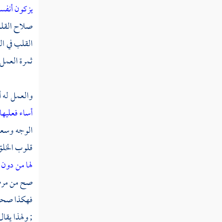
يزكون أنفسه
الفقه
صلاح القلب 
القلب في ال
ثمرة العمل 
والعمل له أ
أساء فعليها
الوجه وسعة 
قلوب الخلق 
لها من دون 
صح من مرضه 
فهكذا صحة 
; ولهذا يقال