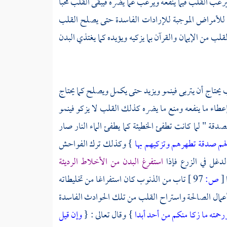
ب القلب فيما ينفعه ويرغب عما يضره فيبقى القلب محبا
 للأمراض الموجبة للإرادات الفاسدة حتى يصلح القلب
قلب من الإيمان والقرآن بما يزكيه ويؤيده كما يغتذي البدن
لقلب يحتاج أن يتربى فينمو ويزيد حتى يكمل ويصلح كما يحتاج
بإعطاء ما ينفعه ومنع ما يضره كذلك القلب لا يزكو فينمو
دقة " لما كانت تطفئ الخطيئة كما يطفئ الماء النار صار
هم صدقة تطهرهم وتزكيهم بها
} وكذلك ترك الفواحش
الدغل في الزرع فإذا
استفرغ البدن من الأخلاط الرديئة
[
ص:
97 ]
تاب من الذنوب كان استفراغا من تخليطاته
عمال الصالحة واستراح القلب من تلك الحوادث الفاسدة
حمته ما زكا منكم من أحد أبدا
} وقال تعالى : {
وإن قيل