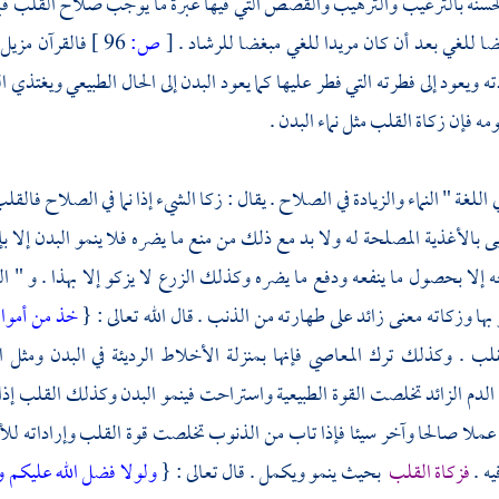
حسنة بالترغيب والترهيب والقصص التي فيها عبرة ما يوجب صلاح القلب فيرغ
ضا للغي بعد أن كان مريدا للغي مبغضا للرشاد .
[
ص:
96 ]
فالقرآن مزيل
 ويعود إلى فطرته التي فطر عليها كما يعود البدن إلى الحال الطبيعي ويغتذي ال
قومه فإن زكاة القلب مثل نماء البدن .
ي اللغة " النماء والزيادة في الصلاح . يقال : زكا الشيء إذا نما في الصلاح فا
بى بالأغذية المصلحة له ولا بد مع ذلك من منع ما يضره فلا ينمو البدن إلا 
إلا بحصول ما ينفعه ودفع ما يضره وكذلك الزرع لا يزكو إلا بهذا . و " الص
بها وزكاته معنى زائد على طهارته من الذنب . قال الله تعالى : {
خذ من أموال
قلب . وكذلك ترك المعاصي فإنها بمنزلة الأخلاط الرديئة في البدن ومثل 
لدم الزائد تخلصت القوة الطبيعية واستراحت فينمو البدن وكذلك القلب إذا
لا صالحا وآخر سيئا فإذا تاب من الذنوب تخلصت قوة القلب وإراداته للأ
يه .
فزكاة القلب
بحيث ينمو ويكمل . قال تعالى : {
ولولا فضل الله عليكم ور