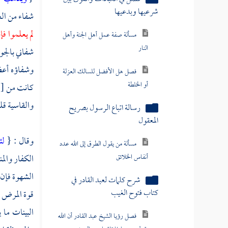
أو الخلطة
شفاء من ال
رسالة اتباع الرسول بصريح
لم يعلموا فإ
المعقول
شفاني بالج
مسألة من يقول الطرق إلى الله عدد
وشفاؤه أعظ
أنفاس الخلائق
كانت من
[
شرح كلمات لعبد القادر في
والقاسية قل
كتاب فتوح الغيب
فصل رؤيا الشيخ عبد القادر أن الله
وقال : {
لئ
يقول من جاءنا تلقيناه من البعيد
الكفار وال
مسألة ما يشتمل عليه كتاب إحياء
الشهوة فإن
علوم الدين وكتاب قوت القلوب
قوة المرض 
فصل المشروع المستحب في ذكر
البينات ما
الله ودعائه ومراتب الأذكار