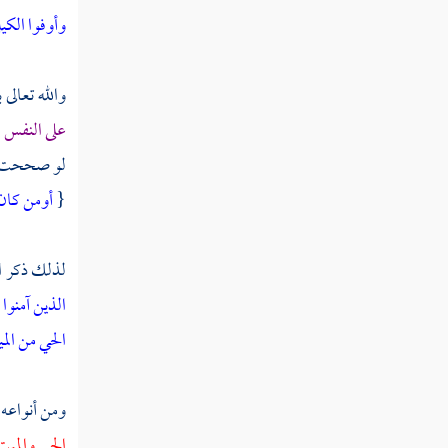
وأوفوا الكي
والله تعالى
على النفس
.
لو صححت لم
{
أومن كان 
لذلك ذكر ال
الذين آمنوا
الحي من الم
ومن أنواعه 
الحي والمي