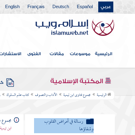
العقيدة
عربي
Español
Deutsch
Français
English
المنطق
الآداب والتصوف
كتاب علم السلوك
رسالة التحفة العراقية في
الرئيسية
موسوعات
مقالات
الفتوى
الاستشارات
الأعمال القلبية
رسالة في أمراض القلوب
وشفاؤها
المكتبة الإسلامية
كتب
فصل أنواع مرض القلب
الرئيسية
مجموع فتاوى ابن تيمية
الآداب والتصوف
كتاب علم السلوك
ر
فصل حد الحسد وأنواعه
فصل البخل والحسد
مجموع ف
مرض يوجب بغض النفس لما
ابن تيمية