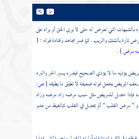
بالشبهات التي تعرض له حتى لا يرى الحق أو يراه على
مرض تارة بالشك والريب . كما فسر
مجاهد
وقتادة
قوله : {
لبه مرض
} .
ريض يؤذيه ما لا يؤذي الصحيح فيضره يسير الحر والبرد
يضعف المريض بجعل قوته ضعيفة لا تطيق ما يطيقه
[
ص:
ضده فإذا حصل للمريض مثل سبب مرضه زاد مرضه وزاد
و " مرض القلب " ألم يحصل في القلب كالغيظ من عدو
يظه وفي القود استشفاء أولياء المقتول ونحو ذلك . فهذا