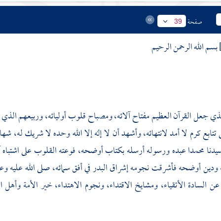
صفحة
39
بسم الله الرحمن الرحيم
لذي جعل القرآن العظيم مفتاح آلائه، ومصباح قلوب أوليائه، وربيعهم الذي يه
تتابع كرم لا أمد لانتهائه، وأشهد أن لا إله إلا الله وحده لا شريك له، شهاد
يدنا محمدا عبده ورسوله أرسله بكتاب أوضحه، فوعته القلوب على اشتباه 
 ودين أوضحه فأشرقت نجومه إشراق البدر في أفق سمائه، صلى الله عليه وعلى 
ن السادة الأتقياء، ومشايخ الاقتداء، ونجوم الاهتداء، خير الأمة وأهل ا