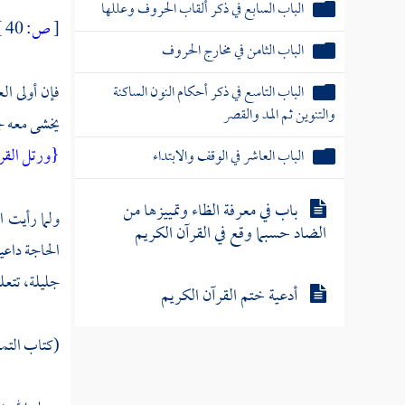
الباب السابع في ذكر ألقاب الحروف وعللها
[
ص:
40 ]
الباب الثامن في مخارج الحروف
فإن أولى ال
الباب التاسع في ذكر أحكام النون الساكنة
والتنوين ثم المد والقصر
يخشى معه جه
{ورتل القرآ
الباب العاشر في الوقف والابتداء
باب في معرفة الظاء وتمييزها من
ولما رأيت ا
الضاد حسبما وقع في القرآن الكريم
الحاجة داعي
جليلة، تتعل
أدعية ختم القرآن الكريم
(كتاب التمه