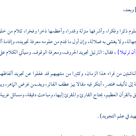
وبعد،
علوم ذكرا وفكرا، وأشرفها منزلة وقدرا، وأعظمها ذخرا وفخرا، كلام من خلق
الة، ولا يغشى به ضلالة، وإن أول ما قدم من علومه معرفة تجويده، وإقامة أ
ن ترتيلا}
، فقال: الترتيل تجويد الحروف، ومعرفة الوقوف. وسيأتي الكلام على 
لناشئين من قراء هذا الزمان، وكثيرا من منتهيهم قد غفلوا عن تجويد ألفاظ
ة إلى تأليف مختصر، أبتكر فيه مقالا يهز عطف الفاتر، ويضمن غرض الماهر، و
ق بالقرآن العظيم، يحتاج القارئ والمقرئ إليها، ومباحث دقيقة، ومسائل غريبة، و
يد في علم التجويد) .