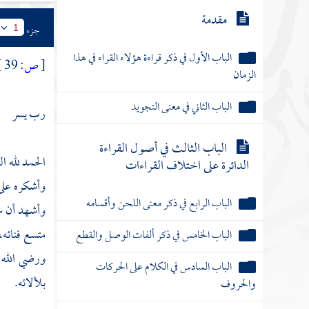
مقدمة
جزء
1
الباب الأول في ذكر قراءة هؤلاء القراء في هذا
[
ص:
39 ]
الزمان
الباب الثاني في معنى التجويد
رب يسر
الباب الثالث في أصول القراءة
الحمد لله ا
الدائرة على اختلاف القراءات
وأشكره على 
الباب الرابع في ذكر معنى اللحن وأقسامه
وأشهد أن س
متسع فنائه،
الباب الخامس في ذكر ألفات الوصل والقطع
ورضي الله ع
الباب السادس في الكلام على الحركات
بلألائه.
والحروف