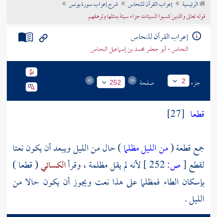
الرئيسية
إعراب القرآن للنحاس
شرح إعراب سورة يونس
تراجم الأعلام
قوله تعالى والذين كسبوا السيئات جزاء سيئة بمثلها وترهقهم
إعراب القرآن للنحاس
النحاس - أبو جعفر محمد بن إسماعيل النحاس
جزء
صفحة
2
252
قطعا
[27]
جمع قطعة (
من الليل مظلما
) حال من الليل ويبعد أن يكون نعتا
لقطع
[
ص:
252 ]
لأنه لم يقل مظلمة ، وقرأ
الكسائي
( قطعا )
بإسكان الطاء فمظلما على هذا نعت ويجوز أن يكون حالا من
الليل .