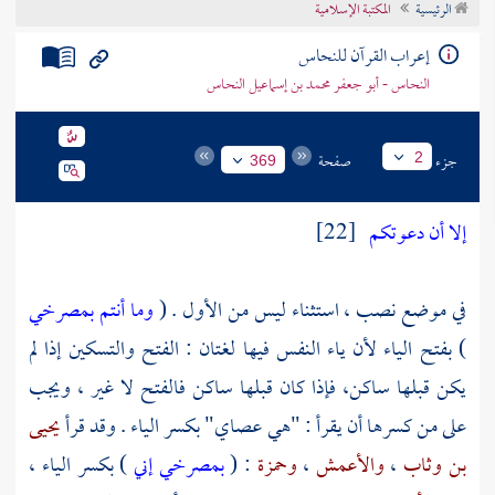
الرئيسية
المكتبة الإسلامية
تراجم الأعلام
إعراب القرآن للنحاس
النحاس - أبو جعفر محمد بن إسماعيل النحاس
جزء
صفحة
2
369
إلا أن دعوتكم
[22]
في موضع نصب ، استثناء ليس من الأول . (
وما أنتم بمصرخي
) بفتح الياء لأن ياء النفس فيها لغتان : الفتح والتسكين إذا لم
يكن قبلها ساكن، فإذا كان قبلها ساكن فالفتح لا غير ، ويجب
على من كسرها أن يقرأ : "هي عصاي" بكسر الياء . وقد قرأ
يحيى
بن وثاب
،
والأعمش
،
وحمزة
: (
بمصرخي إني
) بكسر الياء ،