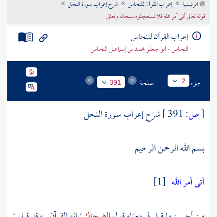
الرئيسية
إعراب القرآن للنحاس
شرح إعراب سورة النحل
تراجم الأعلام
قوله تعالى أتى أمر الله فلا تستعجلوه سبحانه وتعالى
إعراب القرآن للنحاس
النحاس - أبو جعفر محمد بن إسماعيل النحاس
جزء
صفحة
2
391
[
ص:
391 ]
شرح إعراب سورة النحل
بسم الله الرحمن الرحيم
أتى أمر الله
[1]
من أحسن ما قيل في معناه قول
الضحاك
: إنه القرآن . وقد قيل :