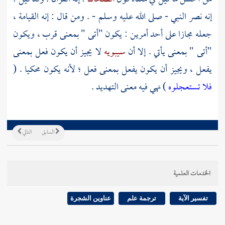
إنه نصر النبي - صلى الله عليه وسلم - . ومن قال : إنه القيامة ،
جعله مجازا على أحد أمرين : يكون "أتى " بمعنى قرب ، ويكون
"أتى " بمعنى يأتي . إلا أن
سيبويه
لا يجيز أن يكون فعل بمعنى
يفعل ، ويجيز أن يكون يفعل بمعنى فعل ؛ لأنه يكون محكيا . (
فلا تستعجلوه
) نهي فيه معنى التهديد .
السابق
التالي
الخدمات العلمية
تفسير الآية
ترجمة علم
عناوين الشجرة