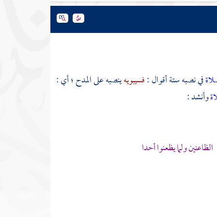
صلاة
في نصبه ستة أقوال :
فسيبويه
ينصبه على المدح ؛ أي :
اة
وأنشد :
لظاعنين ولما يظعنوا أحدا