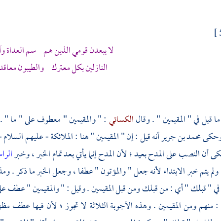
لا يبعدن قومي الذين هم سم العداة وآف
النازلين بكل معترك والطيبون معاقد 
 قيل في " المقيمين " . وقال
الكسائي
: " والمقيمين " معطوف على " ما " .
 وحكى محمد بن جرير أنه قيل : إن " المقيمين " هنا : الملائكة - عليهم السلام
ى أن النصب على المدح بعيد ؛ لأن المدح إنما يأتي بعد تمام الخبر ، وخبر
الرا
 ولم يتم خبر الابتداء لأنه جعل " والمؤتون " عطفا ، وجعل الخبر ما ذكر . 
في " قبلك " أي : من قبلك ومن قبل المقيمين . وقيل : " والمقيمين " عطف عل
ي : منهم ومن المقيمين . وهذه الأجوبة الثلاثة لا تجوز ؛ لأن فيها عطف