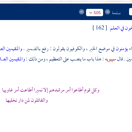
صفحة
505
ون في العلم
[ 162 ]
اء
يؤمنون
في موضع الخبر ، والكوفيون يقولون : رفع بالضمير .
والمقيمين ال
ين . قال
سيبويه
: هذا باب ما ينصب على التعظيم ، ومن ذلك :
والمقيمين الصل
وكل قوم أطاعوا أمر مرشدهم إلا نميرا أطاعت أمر غاويها ا
والقائلون لمن دار نخليها