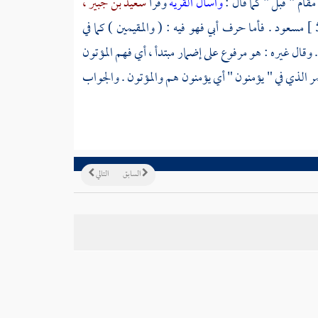
مقام " قبل " كما قال :
واسأل القرية
وقرأ
سعيد بن جبير ،
مسعود .
فأما حرف أبي فهو فيه : ( والمقيمين ) كما في
 . وقال غيره : هو مرفوع على إضمار مبتدأ ، أي فهم المؤتون
ر الذي في " يؤمنون " أي يؤمنون هم والمؤتون . والجواب
السابق
التالي