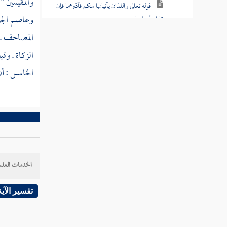
والمقيمين " 
قوله تعالى واللذان يأتيانها منكم فآذوهما فإن
وعاصم ال
تابا وأصلحا
المصاحف . (
قوله تعالى إنما التوبة على الله للذين يعملون
الزكاة . وق
السوء بجهالة
الخامس : أن
قوله تعالى وليست التوبة للذين يعملون
السيئات
قوله تعالى يا أيها الذين آمنوا لا يحل لكم أن
ترثوا النساء
قوله تعالى وإن أردتم استبدال زوج مكان
زوج وآتيتم إحداهن
الخدمات العلم
قوله تعالى وكيف تأخذونه وقد أفضى
تفسير الآية
بعضكم إلى بعض وأخذن منكم
قوله تعالى ولا تنكحوا ما نكح آباؤكم من