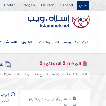
فهرس الكتاب
عربي
Español
Deutsch
Français
English
مقدمة المصنف
البسملة
شرح إعراب سورة أم القرآن
الرئيسية
موسوعات
مقالات
الفتوى
الاستشارات
شرح إعراب سورة البقرة
شرح إعراب سورة آل عمران
المكتبة الإسلامية
كتب
شرح إعراب سورة النساء
الرئيسية
إعراب القرآن للنحاس
شرح إعراب سورة النساء
قوله تعالى لكن ا
قوله تعالى يا أيها الناس اتقوا ربكم الذي
خلقكم من نفس
إعراب ا
قوله تعالى وآتوا اليتامى أموالهم ولا تتبدلوا
النحاس -
الخبيث بالطيب