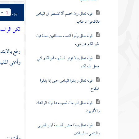
قوله تعالى وإن خفتم ألا تقسطوا في اليتامى
جزء
1
فانكحوا ما طاب
لكن الراسخ
قوله تعالى وآتوا النساء صدقاتهن نحلة فإن
طبن لكم عن شيء
رفع بالابتد
قوله تعالى ولا تؤتوا السفهاء أموالكم التي
وأعني المقيم
جعل الله لكم
قوله تعالى وابتلوا اليتامى حتى إذا بلغوا
النكاح
قوله تعالى للرجال نصيب مما ترك الوالدان
والأقربون
قوله تعالى وإذا حضر القسمة أولو القربى
واليتامى والمساكين
وأنشد :