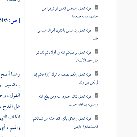
قوله تعالى وليخش الذين لو تركوا من
خلفهم ذرية ضعافا
[
ص:
505 ]
قوله تعالى إن الذين يأكلون أموال اليتامى
ظلما
قوله تعالى يوصيكم الله في أولادكم للذكر
مثل حظ الأنثيين
وهذا أصح ما
قوله تعالى ولكم نصف ما ترك أزواجكم إن
لم يكن لهن ولد
بالمقيمين .
القول ، وحك
قوله تعالى تلك حدود الله ومن يطع الله
ورسوله يدخله جنات
على المدح ،
الكاف التي 
قوله تعالى واللاتي يأتين الفاحشة من نسائكم
فاستشهدوا عليهن
والميم ، أ