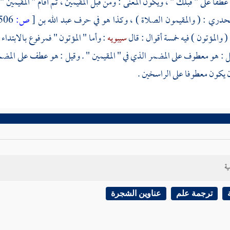
عطفا على " قبلك " ، ويكون المعنى : ومن قبل المقيمين ، ثم أقام " المقيمين " 
جحدري
: ( والمقيمون الصلاة ) ، وكذا هو في حرف
عبد الله بن
[
ص:
506 ]
 والمؤتون ) فيه خمسة أقوال : قال
سيبويه
: وأما " المؤتون " فمرفوع بالابتداء
يل : هو معطوف على المضمر الذي في " المقيمين " . وقيل : هو عطف على المضم
 يكون معطوفا على الراسخين .
ية
ترجمة علم
عناوين الشجرة