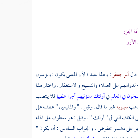
ة الجزر
الأزر
 قال
أبو جعفر
: وهذا بعيد ؛ لأن المعنى يكون : ويؤمنون
 - لدوامهم على الصلاة والتسبيح والاستغفار . واختار هذا
سخون في العلم
في
أولئك سنؤتيهم أجرا عظيما
فلا ينتصب
ومذهب
سيبويه
غير ما قال . وقيل : " والمقيمين " عطف على
ى الكاف التي في " أولئك " . وقيل : هو معطوف على الهاء
 مظهر على مضمر مخفوض . والجواب السادس : أن يكون "