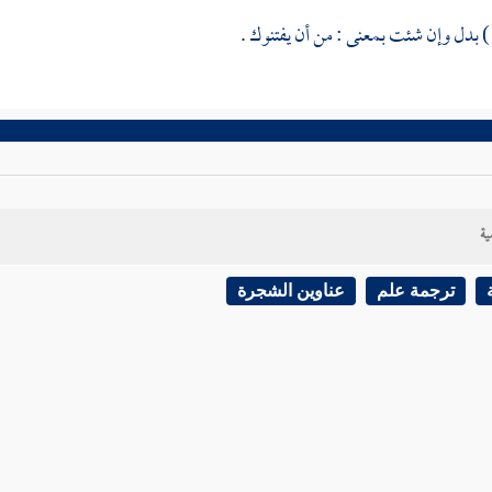
) بدل وإن شئت بمعنى : من أن يفتنوك .
ية
ترجمة علم
عناوين الشجرة