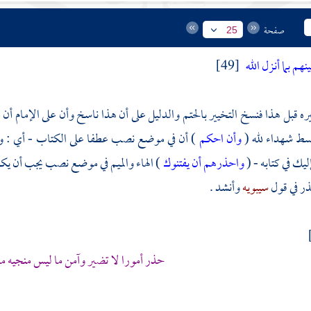
صفحة
25
هم بما أنـزل الله
[49]
ه قبل هذا فنسخ التخيير بالحتم والدليل على أن هذا ناسخ وأن على الإمام أن يح
قسط شهداء لله (
وأن احكم
) أن في موضع نصب عطفا على الكتاب - أي : وأنزل
ليك في كتابه - (
واحذرهم أن يفتنوك
) الهاء والميم في موضع نصب يجب أن يكو
ذر في قول
سيبويه
وأنشد .
حذر أمورا لا تضير وآمن ما ليس منجيه من