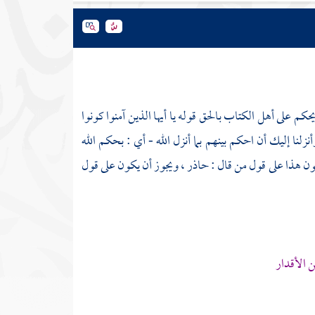
كم على أهل الكتاب بالحق قوله يا أيها الذين آمنوا كونوا
نا إليك أن احكم بينهم بما أنزل الله - أي : بحكم الله
ن هذا على قول من قال : حاذر ، ويجوز أن يكون على قول
 الأقدار