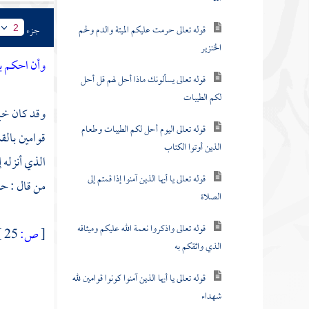
قوله تعالى حرمت عليكم الميتة والدم ولحم
جزء
2
الخنزير
وأن احكم بين
قوله تعالى يسألونك ماذا أحل لهم قل أحل
لكم الطيبات
وقد كان خير
قوله تعالى اليوم أحل لكم الطيبات وطعام
قوامين بال
الذين أوتوا الكتاب
الذي أنزله إ
قوله تعالى يا أيها الذين آمنوا إذا قمتم إلى
من قال : ح
الصلاة
قوله تعالى واذكروا نعمة الله عليكم وميثاقه
[
ص:
25 ]
الذي واثقكم به
قوله تعالى يا أيها الذين آمنوا كونوا قوامين لله
شهداء