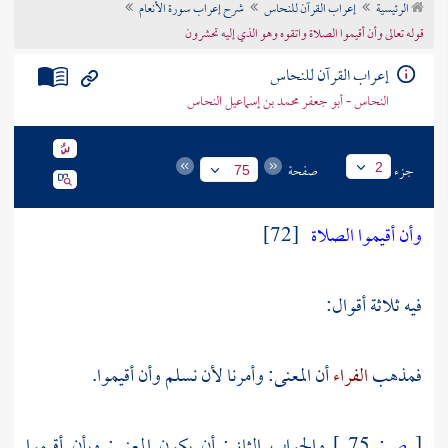
الرئيسية
إعراب القرآن للنحاس
شرح إعراب سورة الأنعام
تراجم الأعلام
قوله تعالى وأن أقيموا الصلاة واتقوه وهو الذي إليه تحشرون
إعراب القرآن للنحاس
النحاس - أبو جعفر محمد بن إسماعيل النحاس
جزء
صفحة
2
75
وأن أقيموا الصلاة
[72]
فيه ثلاثة أقوال:
فمذهب
الفراء
أن المعنى: وأمرنا لأن نسلم وأن أقيموا.
[
ص:
75 ]
والجواب الثاني: أن يكون المعنى: وبأن أقيموا