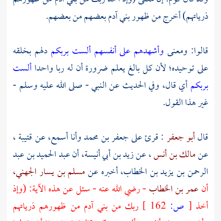
ذرياتهم) أخرج من ظهور بني
آدم
بعضهم من بعضهم.
قالوا: ومعنى
وأشهدهم على أنفسهم ألست بربكم
دلهم بخلقه
على توحيده؛ لأن كل بالغ يعلم ضرورة أن له ربا واحدا
ألست
بربكم
أي قال، وفي الحديث عن النبي - صلى الله عليه وسلم -
غير هذا القول.
قال
أبو جعفر
: قرئ على
جعفر بن محمد
وأنا أسمع، عن
قتيبة
،
عن
مالك بن أنس
، عن
زيد بن أبي أنيسة،
أن
عبد الحميد بن عبد
الرحمن بن يزيد بن الخطاب،
أخبره عن
مسلم بن يسار الجهني،
أن
عمر بن الخطاب
- رضي الله عنه - سئل عن هذه الآية: (وإذ
أخذ
[
ص:
162 ]
ربك من بني آدم من ظهورهم ذرياتهم