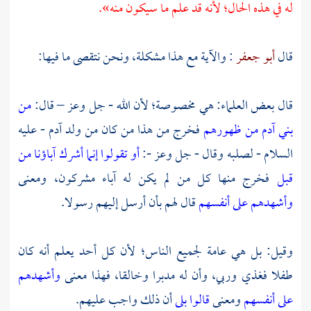
له في هذه الحال؛ لأنه قد علم ما سيكون منه».
قال
أبو جعفر
: والآية مع هذا مشكلة، ونحن نتقصى ما فيها:
قال بعض العلماء: هي مخصوصة؛ لأن الله - جل وعز – قال:
من
بني آدم من ظهورهم
فخرج من هذا من كان من ولد
آدم
- عليه
السلام - لصلبه وقال - جل وعز -:
أو تقولوا إنما أشرك آباؤنا من
قبل
فخرج منها كل من لم يكن له آباء مشركون، ومعنى
وأشهدهم على أنفسهم
قال لهم بأن أرسل إليهم رسولا.
وقيل: بل هي عامة لجميع الناس؛ لأن كل أحد يعلم أنه كان
طفلا فغذي وربي، وأن له مدبرا وخالقا، فهذا معنى
وأشهدهم
على أنفسهم
ومعنى
قالوا بلى
أن ذلك واجب عليهم.