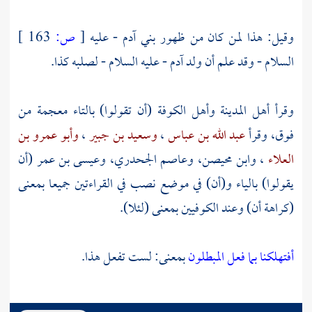
وقيل: هذا لمن كان من ظهور بني
آدم
- عليه
[
ص:
163 ]
السلام - وقد علم أن ولد
آدم
- عليه السلام - لصلبه كذا.
وقرأ أهل
المدينة
وأهل
الكوفة
(أن تقولوا) بالتاء معجمة من
فوق، وقرأ
عبد الله بن عباس
،
وسعيد بن جبير
،
وأبو عمرو بن
العلاء
،
وابن محيصن،
وعاصم الجحدري،
وعيسى بن عمر
(أن
يقولوا) بالياء و(أن) في موضع نصب في القراءتين جميعا بمعنى
(كراهة أن) وعند الكوفيين بمعنى (لئلا).
أفتهلكنا بما فعل المبطلون
بمعنى: لست تفعل هذا.