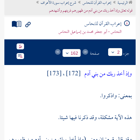
الرئيسية
إعراب القرآن للنحاس
شرح إعراب سورة الأعراف
تراجم الأعلام
قوله تعالى وإذ أخذ ربك من بني آدم من ظهورهم ذريتهم وأشهدهم
إعراب القرآن للنحاس
النحاس - أبو جعفر محمد بن إسماعيل النحاس
جزء
صفحة
2
162
وإذ أخذ ربك من بني آدم
[172] ، [173]
بمعنى: واذكروا.
هذه الآية مشكلة، وقد ذكرنا فيها شيئا.
وقد قال قوم: إن معنى (وإذ أخذ ربك من بني آدم من ظهورهم