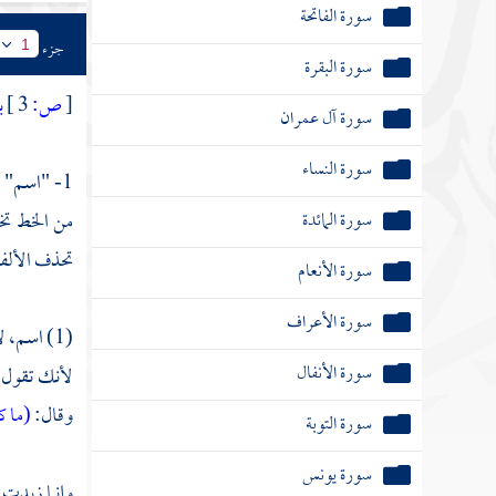
سورة الفاتحة
جزء
1
سورة البقرة
[
ص:
3 ]
ب
سورة آل عمران
سورة النساء
1- "اسم" 
سورة المائدة
من الخط تخف
تحذف الألف
سورة الأنعام
سورة الأعراف
(1) اسم، لأنك تقول إذا صغرته: "سمي"؛ فتذهب "الألف". وقوله:
سورة الأنفال
لأنك تقول: 
وقال:
(ما ك
سورة التوبة
سورة يونس
وإنما زيدت ل