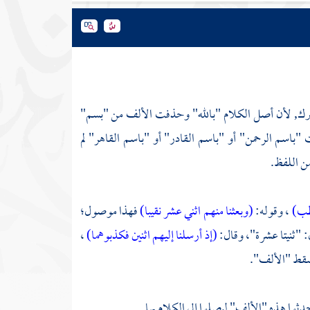
برك, لأن أصل الكلام "بالله" وحذفت الألف من "بسم"
ت "باسم الرحمن" أو "باسم القادر" أو "باسم القاهر" لم
 اللفظ.
حطب)
، وقوله:
(وبعثنا منهم اثني عشر نقيبا)
فهذا موصول؛
"ثنيتا عشرة"، وقال:
(إذ أرسلنا إليهم اثنين فكذبوهما)
،
تسقط "الألف".
حدثوا هذه "الألف" ليصلوا إلى الكلام بها.