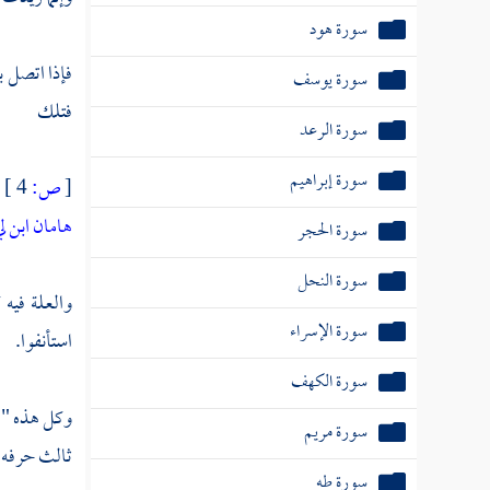
سورة هود
فإذا اتصل 
سورة يوسف
فتلك
سورة الرعد
سورة إبراهيم
[
ص:
4 ]
"
هامان ابن 
سورة الحجر
سورة النحل
والعلة فيه 
سورة الإسراء
استأنفوا.
سورة الكهف
وكل هذه "ال
سورة مريم
ثالث حرفه 
سورة طه