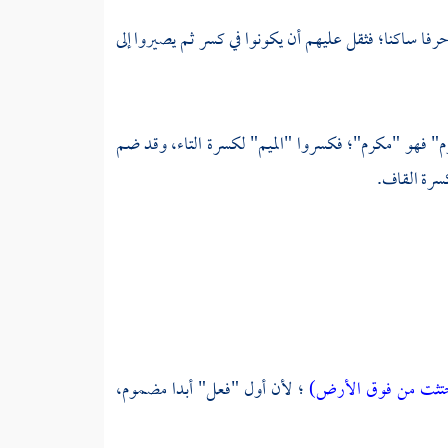
رفا ساكنا؛ فثقل عليهم أن يكونوا في كسر ثم يصيروا إلى
كرم" فهو "مكرم"؛ فكسروا "الميم" لكسرة التاء، وقد ضم
كسرة القاف.
تثت من فوق الأرض)
؛ لأن أول "فعل" أبدا مضموم،