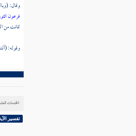
ومن غافر
وقال: (وبال
فرعون ائتو
سورة فصلت
كانت من الأ
سورة الشورى
سورة الزخرف
وقوله: (آتن
سورة الدخان
سورة الجاثية
سورة الأحقاف
سورة محمد
الخدمات العلم
سورة الفتح
تفسير الآية
سورة الحجرات