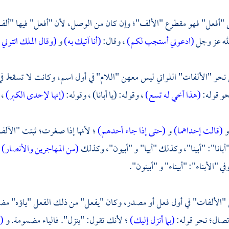
ى "أفعل" فهو مقطوع "الألف"؛ وإن كان من الوصل، لأن "أفعل" فيها "أل
لله عز وجل
(ادعوني أستجب لكم)
، وقال:
(أنا آتيك به)
و
(وقال الملك ائتوني
نحو "الألفات" اللواتي ليس معهن "اللام" في أول اسم، وكانت لا تسقط في 
حو قوله:
(هذا أخي له تسع)
، وقوله: (يا أبانا) ، وقوله:
(إنها لإحدى الكبر)
،
و
(قالت إحداهما)
و
(حتى إذا جاء أحدهم)
؛ لأنها إذا صغرت؛ ثبتت "الأل
أبانا": "أبينا"، وكذلك "أبيا" و "أبيون"، وكذلك
(من المهاجرين والأنصار)
ي "الأبناء": "أبيناء" و "أبينون".
 "الألفات" في أول فعل أو مصدر، وكان "يفعل" من ذلك الفعل "ياؤه" مض
اتصال؛ نحو قوله:
(بما أنزل إليك)
؛ لأنك تقول: "ينزل". فالياء مضمومة. و
(ر