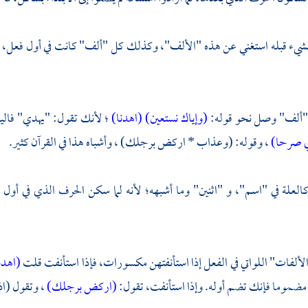
بشيء قبله استغني عن هذه "الألف"، وكذلك كل "ألف" كانت في أول فعل، 
ألف" وصل نحو قوله:
(وإياك نستعين)
(اهدنا)
؛ لأنك تقول: "يهدي" فالي
لي صرحا)
، وقوله: (وعذاب * اركض برجلك) ، وأشباه هذا في القرآن كثير.
كالعلة في "اسم"، و "اثنين" وما أشبهه؛ لأنه لما سكن الحرف الذي في أول ا
ألفات" اللواتي في الفعل إذا استأنفتهن مكسورات، فإذا استأنفت قلت
(اهدن
مضموما فإنك تضم أوله. وإذا استأنفت، تقول:
(اركض برجلك)
، وتقول (اذك