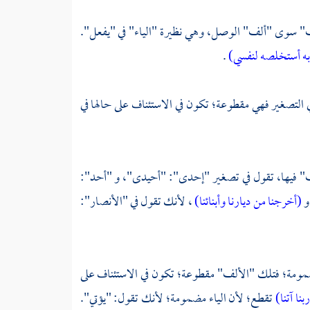
ف" سوى "ألف" الوصل، وهي نظيرة "الياء" في "يفعل".
 به أستخلصه لنفسي)
.
التصغير فهي مقطوعة؛ تكون في الاستئناف على حالها في
ف" فيها، تقول في تصغير "إحدى": "أحيدى"، و "أحد":
و
(أخرجنا من ديارنا وأبنائنا)
، لأنك تقول في "الأنصار":
مومة؛ فتلك "الألف" مقطوعة؛ تكون في الاستئناف على
بنا آتنا)
تقطع؛ لأن الياء مضمومة؛ لأنك تقول: "يؤتي".