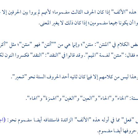
ذه "الألف" إذا كان الحرف الثالث مضموما؛ لأنهم لم يروا بين الحرفين إلا ح
ا أن يكونا جميعا مضمومين؛ إذا كان ذلك لا يغير المعنى.
عض الكلام في "المنتن": منتن"؛ وإنما هي من ""أنتن" فهو "منتن"؛ مثل "أ
 فقال: "منتن" لضمة "الميم". وقد قالوا في "النقد": "النقد" فكسروا النون ل
هذا ليس من كلامهم إلا فيما كان ثانيه أحد الحروف الستة نحو "شعير".
تة: "الخاء" و"الحاء" و"العين" و"الغين" و"الهمزة" و"الهاء".
 "فعل" مما في أوله هذه "الألف" الزائدة فاستئنافه أيضا مضموم نحو:
(اج
 حروفها أيضا مضموم.