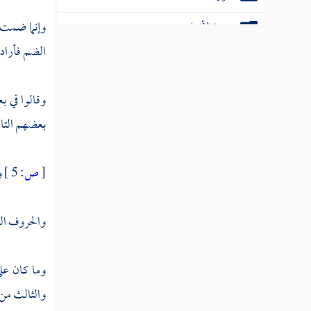
وإنما ضمت ه
سورة الأنبياء
الضم فأرادو
سورة الحج
سورة المؤمنين
وقالوا في ب
سورة النور
بعضهم التاء
سورة الفرقان
[
ص:
5 ]
و
سورة الشعراء
سورة النمل
والحروف الس
سورة القصص
وما كان على
سورة العنكبوت
والثالث من