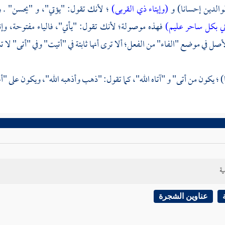
والدين إحسانا) و
(وإيتاء ذي القربى)
؛ لأنك تقول: "يؤتي"، و "يحسن" . 
ني بكل ساحر عليم)
فهذه موصولة؛ لأنك تقول: "يأتي"، فالياء مفتوحة، وإنما
صل في موضع "الفاء" من الفعل؛ ألا ترى أنها ثابتة في "أتيت" وفي "أتى" لا 
ا) ؛ يكون من أتى" و "آتاه الله"، كما تقول: "ذهب وأذهبه الله"، ويكون على "أ
ية
عناوين الشجرة