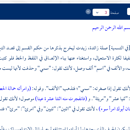
صفحة
3
سم الله الرحمن الرحيم
[في التسمية] صلة زائدة، زيدت ليخرج بذكرها من حكم القسم إلى قصد الت
يفا لكثرة الاستعمال، واستغناء عنها بباء الإلصاق في اللفظ والخط فلو كتب
، والألف في "اسم" ألف وصل، لأنك تقول: "سمي" وحذفت لأنها ليست من
(وامرأته حمالة ال
"ثنيا عشر" و"مريئة". و
(فانفجرت منه اثنتا عشرة عينا)
موصول؛ لأنك تقول: 
ان أبوك امرأ سوء)
، لأنك تقول في "اثنين": "ثنيين" وفي "امرئ": "مرئ"؛ ف
سكون الحرف الذي بعدها، لما أرادوا استئنافه لم يصلوا إلى الابتداء بساكن، فأ