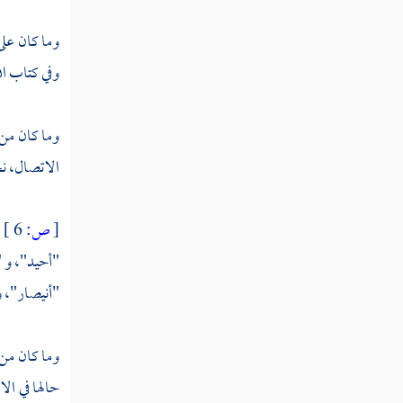
سورة الروم
وما كان عل
سورة لقمان
وفي كتاب ا
سورة السجدة
سورة الأحزاب
وما كان من 
الاتصال، ن
سورة سبأ
ومن فاطر
[
ص:
6 ]
سورة يس
"أحيد"، و "
"أنيصار"، وف
سورة الصافات
سورة ص
وما كان من
سورة الزمر
حالها في ال