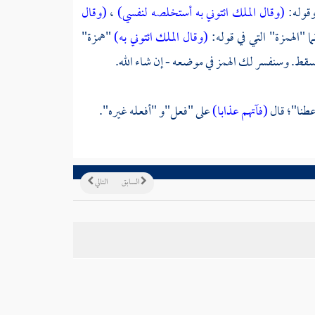
وقوله:
(وقال الملك ائتوني به أستخلصه لنفسي)
،
(وقال
 "الهمزة" التي في قوله:
(وقال الملك ائتوني به)
"همزة"
تسقط. وسنفسر لك الهمز في موضعه - إن شاء الله.
عطنا"؛ قال
(فآتهم عذابا)
على "فعل"و "أفعله غيره".
السابق
التالي