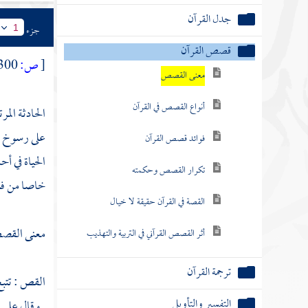
جدل القرآن
جزء
1
قصص القرآن
[
ص:
300 ]
معنى القصص
أنواع القصص في القرآن
الحادثة الم
على رسوخ عب
فوائد قصص القرآن
الحياة في أ
تكرار القصص وحكمته
خاصا من فنو
القصة في القرآن حقيقة لا خيال
معنى الق
أثر القصص القرآني في التربية والتهذيب
ترجمة القرآن
القص : تتبع
التفسير والتأويل
. وقال على 