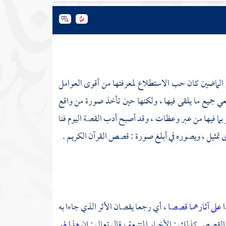
خبار الماضين كان حب الاستطلاع لمعرفتها من أقوى العوامل
يعي جميع ما يلقى فيها ، ولكنها حين تأخذ صورة من واقع
ر بما فيها من عبر وعظات ، وقد أصبح أدب القصة اليوم فنا
 تمثيل ، ويصوره في أبلغ صورة : قصص القرآن الكريم .
ا على آثارهما قصصا
، أي رجعا يقصان الأثر الذي جاءا به
القصص كذلك : الأخبار المتتبعة ، قال تعالى :
إن هذا لهو