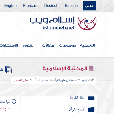
القراءات والقراء
عربي
Español
Deutsch
Français
English
القواعد التي يحتاج إليها المفسر
الفرق بين المحكم والمتشابه
العام والخاص
الرئيسية
موسوعات
مقالات
الفتوى
الاستشارات
الناسخ والمنسوخ
المطلق والمقيد
المكتبة الإسلامية
كتب
المنطوق والمفهوم
الرئيسية
مباحث في علوم القرآن
قصص القرآن
معنى القصص
إعجاز القرآن
أمثال القرآن
مباحث ف
مناع القط
أقسام القرآن