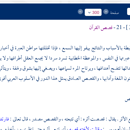
صفحة
300
- 21 -
قصص القرآن
رتبطة بالأسباب والنتائج يهفو إليها السمع ، فإذا تخللتها مواطن العبرة في أ
رتها في النفس ، والموعظة الخطابية تسرد سردا لا يجمع العقل أطرافها ولا 
حداثها تتضح أهدافها ، ويرتاح المرء لسماعها ، ويصغي إليها بشوق ولهفة ، ويتأث
ن اللغة وآدابها ، والقصص الصادق يمثل هذا الدور في الأسلوب العربي أقوى
صص
 الأثر . يقال : قصصت أثره : أي تتبعته ، والقصص مصدر ، قال تعالى :
فارتد
لسان
أم موسى
:
وقالت لأخته قصيه
، أي تتبعي أثره حتى تنظري من يأخذه . و