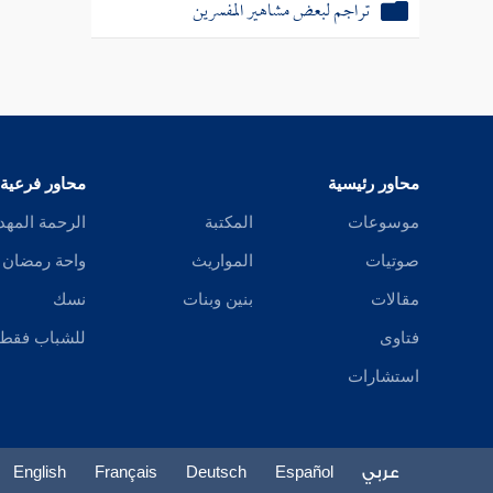
تراجم لبعض مشاهير المفسرين
محاور رئيسية
محاور فرعية
موسوعات
المكتبة
الرحمة المهد
صوتيات
المواريث
واحة رمضان
مقالات
بنين وبنات
نسك
فتاوى
للشباب فقط
استشارات
عربي
Español
Deutsch
Français
English