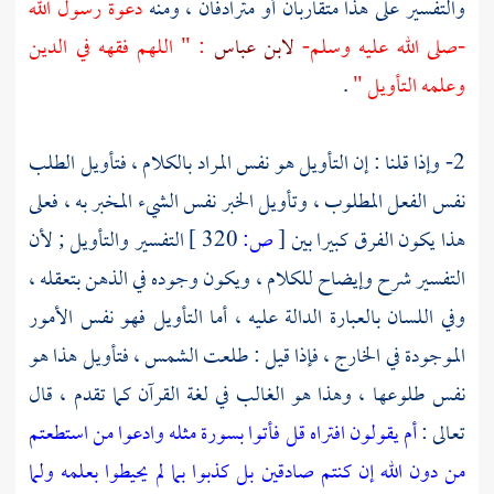
والتفسير على هذا متقاربان أو مترادفان ، ومنه
دعوة رسول الله
-صلى الله عليه وسلم-
لابن عباس
: " اللهم فقهه في الدين
وعلمه التأويل "
.
2- وإذا قلنا : إن التأويل هو نفس المراد بالكلام ، فتأويل الطلب
نفس الفعل المطلوب ، وتأويل الخبر نفس الشيء المخبر به ، فعلى
هذا يكون الفرق كبيرا بين
[
ص:
320 ]
التفسير والتأويل ; لأن
التفسير شرح وإيضاح للكلام ، ويكون وجوده في الذهن بتعقله ،
وفي اللسان بالعبارة الدالة عليه ، أما التأويل فهو نفس الأمور
الموجودة في الخارج ، فإذا قيل : طلعت الشمس ، فتأويل هذا هو
نفس طلوعها ، وهذا هو الغالب في لغة القرآن كما تقدم ، قال
تعالى :
أم يقولون افتراه قل فأتوا بسورة مثله وادعوا من استطعتم
من دون الله إن كنتم صادقين
بل كذبوا بما لم يحيطوا بعلمه ولما