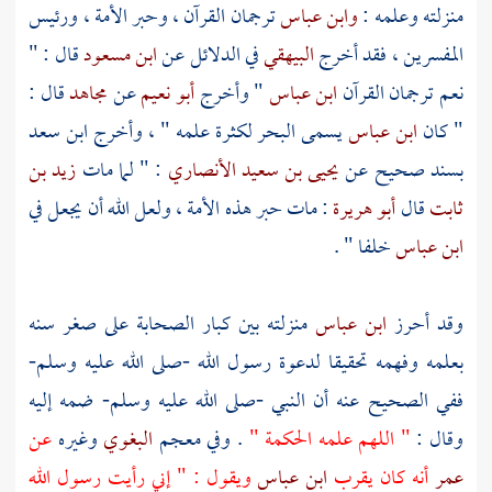
منزلته وعلمه :
وابن عباس
ترجمان القرآن ، وحبر الأمة ، ورئيس
المفسرين ، فقد أخرج
البيهقي
في الدلائل عن
ابن مسعود
قال : "
نعم ترجمان القرآن
ابن عباس
" وأخرج
أبو نعيم
عن
مجاهد
قال :
" كان
ابن عباس
يسمى البحر لكثرة علمه " ، وأخرج
ابن سعد
بسند صحيح عن
يحيى بن سعيد الأنصاري
: " لما مات
زيد بن
ثابت
قال
أبو هريرة
: مات حبر هذه الأمة ، ولعل الله أن يجعل في
ابن عباس
خلفا " .
وقد أحرز
ابن عباس
منزلته بين كبار الصحابة على صغر سنه
بعلمه وفهمه تحقيقا لدعوة رسول الله -صلى الله عليه وسلم-
ففي الصحيح عنه أن النبي -صلى الله عليه وسلم- ضمه إليه
وقال :
" اللهم علمه الحكمة "
. وفي معجم
البغوي
وغيره
عن
عمر
أنه كان يقرب
ابن عباس
ويقول : " إني رأيت رسول الله