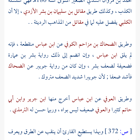
محمد بن مروان السدي الصغير
المتوفى سنة 186هـ فهي سلسلة
الكذب ، وكذلك طريق
مقاتل بن سليمان بن بشر الأزدي
، إلا أن
الكلبي
يفضل عليه لما في
مقاتل
من المذاهب الرديئة . .
وطريق
الضحاك بن مزاحم الكوفي
عن
ابن عباس
منقطعة ، فإنه
لم يلق
ابن عباس
، وإن انضم إلى ذلك رواية
بشر بن عمارة
فضعيفة لضعف
بشر
، وإن كان من رواية
جويبر
عن
الضحاك
فأشد ضعفا ; لأن
جويبرا
شديد الضعف متروك .
وطريق
العوفي
عن
ابن عباس
أخرج منها
ابن جرير
وابن أبي
حاتم
كثيرا
والعوفي
ضعيف ليس بواه ، وربما حسن له
الترمذي
.
[
ص:
372 ]
وبهذا يستطيع القارئ أن ينقب عن الطرق ويعرف