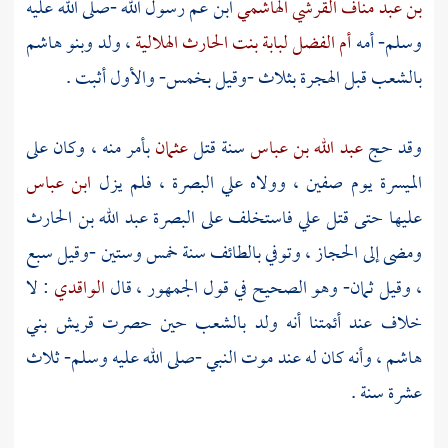
بن عبد مناف القرشي الهاشمي
ابن عم رسول الله -صلى الله عليه
وسلم- أمه
أم الفضل لبابة بنت الحارث الهلالية
، ولد
وبنو هاشم
بالشعب قبل الهجرة بثلاث -وقيل بخمس- والأول أثبت .
وقد حج
عبد الله بن عباس
سنة قتل
عثمان
بأمر منه ، وكان على
الميسرة يوم صفين ، وولاه علي
البصرة
، فلم يزل
ابن عباس
عليها حتى قتل علي فاستخلف على
البصرة
عبد الله بن الحارث
ومضى إلى الحجاز ، وتوفي بالطائف سنة خمس وستين -وقيل سبع
، وقيل ثمان- وهو الصحيح في قول الجمهور ، قال
الواقدي
: لا
خلاف عند أئمتنا أنه ولد بالشعب حين حصرت
قريش
بني
هاشم
، وأنه كان له عند موت النبي -صلى الله عليه وسلم- ثلاث
عشرة سنة .