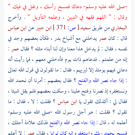
-صلى الله عليه وسلم- دعاك فمسح رأسك ، وتفل في فيك "
وقال : " اللهم فقهه في الدين ، وعلمه التأويل "
. وأخرج
البخاري
من طريق
سعيد
[
ص:
371 ]
ابن جبير
عن
ابن عباس
قال : كان
عمر
يدخلني مع أشياخ
بدر
، فكأن بعضهم وجد في
نفسه ، فقال : لم يدخل هذا معنا وإن لنا أبناء مثله ؟ فقال
عمر
:
إنه من علمتم . فدعاهم ذات يوم فأدخلني معهم ، فما رأيت أنه
دعاني فيهم يومئذ إلا ليريهم ، فقال : ما تقولون في قول الله تعالى
:
إذا جاء نصر الله والفتح
؟ فقال بعضهم : أمرنا أن نحمد الله
ونستغفره إذ نصرنا وفتح علينا ، وسكت بعضهم فلم يقل شيئا ،
فقال لي : أكذلك تقول يا
ابن عباس
؟ فقلت : لا ، فقال : ما
تقول ؟ فقلت : هو أجل رسول الله -صلى الله عليه وسلم-
أعلمه له ، قال :
إذا جاء نصر الله والفتح
فذلك علامة أجلك ،
فسبح بحمد ربك واستغفره إنه كان توابا
، فقال
عمر
: لا أعلم