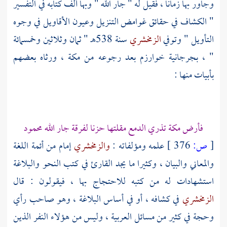
وجاور بها زمانا ، فقيل له " جار الله " وبها ألف كتابه في التفسير
" الكشاف في حقائق غوامض التنزيل وعيون الأقاويل في وجوه
التأويل " وتوفي
الزمخشري
سنة 538هـ " ثمان وثلاثين وخمسمائة
" ،
بجرجانية
خوارزم
بعد رجوعه من
مكة
، ورثاه بعضهم
بأبيات منها :
فأرض
مكة
تذري الدمع مقلتها حزنا لفرقة جار الله محمود
[
ص:
376 ]
علمه ومؤلفاته :
والزمخشري
إمام من أئمة اللغة
والمعاني والبيان ، وكثيرا ما يجد القارئ في كتب النحو والبلاغة
استشهادات له من كتبه للاحتجاج بها ، فيقولون : قال
الزمخشري
في كشافه ، أو في أساس البلاغة ، وهو صاحب رأي
وحجة في كثير من مسائل العربية ، وليس من هؤلاء النفر الذين