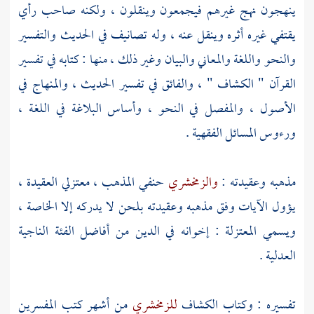
ينهجون نهج غيرهم فيجمعون وينقلون ، ولكنه صاحب رأي
يقتفي غيره أثره وينقل عنه ، وله تصانيف في الحديث والتفسير
والنحو واللغة والمعاني والبيان وغير ذلك ، منها : كتابه في تفسير
القرآن " الكشاف " ، والفائق في تفسير الحديث ، والمنهاج في
الأصول ، والمفصل في النحو ، وأساس البلاغة في اللغة ،
ورءوس المسائل الفقهية .
مذهبه وعقيدته :
والزمخشري
حنفي المذهب ، معتزلي العقيدة ،
يؤول الآيات وفق مذهبه وعقيدته بلحن لا يدركه إلا الخاصة ،
ويسمي
المعتزلة
: إخوانه في الدين من أفاضل الفئة الناجية
العدلية .
تفسيره : وكتاب الكشاف
للزمخشري
من أشهر كتب المفسرين