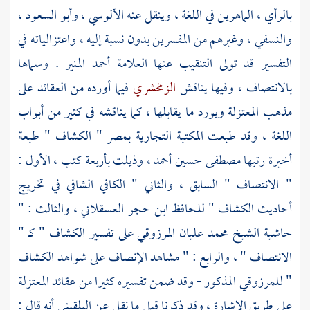
بالرأي ، الماهرين في اللغة ، وينقل عنه
الألوسي
،
وأبو السعود
،
والنسفي
، وغيرهم من المفسرين بدون نسبة إليه ، واعتزالياته في
التفسير قد تولى التنقيب عنها العلامة
أحمد المنير
. وسماها
بالانتصاف ، وفيها يناقش
الزمخشري
فيما أورده من العقائد على
مذهب
المعتزلة
ويورد ما يقابلها ، كما يناقشه في كثير من أبواب
اللغة ، وقد طبعت المكتبة التجارية
بمصر
" الكشاف " طبعة
أخيرة رتبها
مصطفى حسين أحمد
، وذيلت بأربعة كتب ، الأول :
" الانتصاف " السابق ، والثاني " الكافي الشافي في تخريج
أحاديث الكشاف "
للحافظ ابن حجر العسقلاني
، والثالث : "
حاشية
الشيخ محمد عليان المرزوقي
على تفسير الكشاف " كـ "
الانتصاف " ، والرابع : " مشاهد الإنصاف على شواهد الكشاف
"
للمرزوقي
المذكور - وقد ضمن تفسيره كثيرا من عقائد
المعتزلة
على طريق الإشارة ، وقد ذكرنا قبل ما نقل عن
البلقيني
أنه قال :