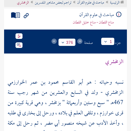
الرئيسية
مباحث في علوم القرآن
تراجم لبعض مشاهير المفسرين
الزمخشري
تراجم الأعلام
مباحث في علوم القرآن
مناع القطان - مناع خليل القطان
جزء
صفحة
1
376
الزمخشري
نسبه وحياته : هو
أبو القاسم محمود بن عمر الخوارزمي
الزمخشري
- ولد في السابع والعشرين من شهر رجب سنة
467هـ " سبع وستين وأربعمائة "
بزمخشر
، وهي قرية كبيرة من
قرى
خوارزم
، وتلقى العلم في بلاده ، ورحل إلى بخارى في طلبه
، وأخذ الأدب عن شيخه
منصور أبي مضر
، ثم رحل إلى
مكة