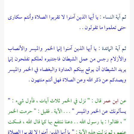
ثم آية النساء :
يا أيها الذين آمنوا لا تقربوا الصلاة وأنتم سكارى
حتى تعلموا ما تقولون
. .
ثم آية المائدة :
يا أيها الذين آمنوا إنما الخمر والميسر والأنصاب
والأزلام رجس من عمل الشيطان فاجتنبوه لعلكم تفلحون
إنما
يريد الشيطان أن يوقع بينكم العداوة والبغضاء في الخمر والميسر
ويصدكم عن ذكر الله وعن الصلاة فهل أنتم منتهون
.
عن
ابن عمر
قال : " نزل في الخمر ثلاث آيات ، فأول شيء :
"
يسألونك عن الخمر والميسر "
. . . الآية . فقيل : " حرمت الخمر
" ، فقالوا : يا رسول الله . . دعنا ننتفع بها كما قال الله ، فسكت
عنهم ، ثم نزلت هذه الآية :
" يا أيها الذين آمنوا لا تقربوا الصلاة