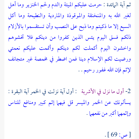
ثم آية المائدة :
حرمت عليكم الميتة والدم ولحم الخنزير وما أهل
لغير الله به والمنخنقة والموقوذة والمتردية والنطيحة وما أكل
السبع إلا ما ذكيتم وما ذبح على النصب وأن تستقسموا بالأزلام
ذلكم فسق اليوم يئس الذين كفروا من دينكم فلا تخشوهم
واخشون اليوم أكملت لكم دينكم وأتممت عليكم نعمتي
ورضيت لكم الإسلام دينا فمن اضطر في مخمصة غير متجانف
لإثم فإن الله غفور رحيم
. .
2-
أول ما نزل في الأشربة
: أول آية نزلت في الخمر آية البقرة :
يسألونك عن الخمر والميسر قل فيهما إثم كبير ومنافع للناس
وإثمهما أكبر من نفعهما
.
[
ص:
69 ]
.