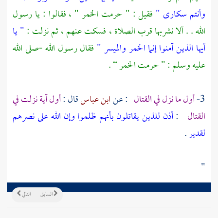
وأنتم سكارى "
فقيل : " حرمت الخمر " ، فقالوا : يا رسول
الله . . ألا نشربها قرب الصلاة ، فسكت عنهم ، ثم نزلت :
" يا
أيها الذين آمنوا إنما الخمر والميسر "
فقال رسول الله -صلى الله
عليه وسلم : " حرمت الخمر “ .
3-
أول ما نزل في القتال
: عن
ابن عباس
قال :
أول آية نزلت في
القتال
:
أذن للذين يقاتلون بأنهم ظلموا وإن الله على نصرهم
لقدير
.
"
السابق
التالي