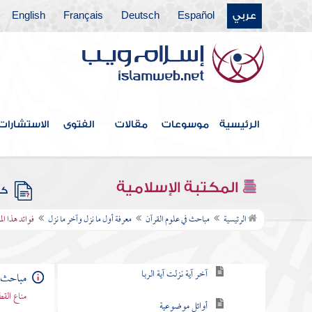
عربي
Español
Deutsch
Français
English
فهرس الكتاب
التعريف بالعلم وبيان نشأته وتطوره
القرآن
الرئيسية
موسوعات
مقالات
الفتوى
الاستشارات
الوحي
المكي والمدني
المكتبة الإسلامية
كتب
معرفة أول ما نزل وآخر ما نزل
الرئيسية
مباحث في علوم القرآن
معرفة أول ما نزل وآخر ما نزل
فوائد هذا ا
معرفة أول ما نزل
آخر آية نزلت آية الربا
مباحث ف
مناع القط
أوائل موضوعية