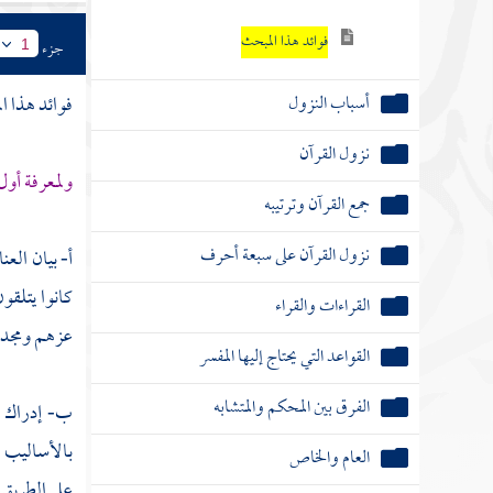
فوائد هذا المبحث
جزء
1
أسباب النزول
فوائد هذا ا
نزول القرآن
ولمعرفة أول 
جمع القرآن وترتيبه
نزول القرآن على سبعة أحرف
أ- بيان الع
كانوا يتلقو
القراءات والقراء
عزهم ومجدهم
القواعد التي يحتاج إليها المفسر
الفرق بين المحكم والمتشابه
ب- إدراك أ
بالأساليب ا
العام والخاص
على الطريق ا