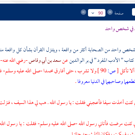
صفحة
90
ل في شخص واحد
ص واحد من الصحابة أكثر من واقعة ، ويتنزل القرآن بشأن كل واقعة منها ، ف
كتاب " الأدب المفرد " في بر الوالدين
عن
سعد بن أبي وقاص
-رضي الله عنه- 
لا تأكل
[
ص:
90 ]
ولا تشرب ، حتى أفارق
محمدا
-صلى الله عليه وسلم- فأن
تطعهما وصاحبهما في الدنيا معروفا
.
أني كنت أخذت سيفا فأعجبني فقلت : يا رسول الله . هب لي هذا السيف ، فنزلت
أني كنت مرضت فأتاني رسول الله -صلى الله عليه وسلم- فقلت : يا رسول الله 
ث ، فسكت ، فكان الثلث بعد جائزا .