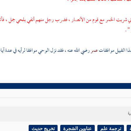
أني شربت الخمر مع قوم من الأنصار ، فضرب رجل منهم أنفي بلحي جمل ، فأت
" .
ذا القبيل موافقات
عمر
رضي الله عنه ، فقد نزل الوحي موافقا لرأيه في عدة آيا
ية
ترجمة علم
عناوين الشجرة
تخريج حديث