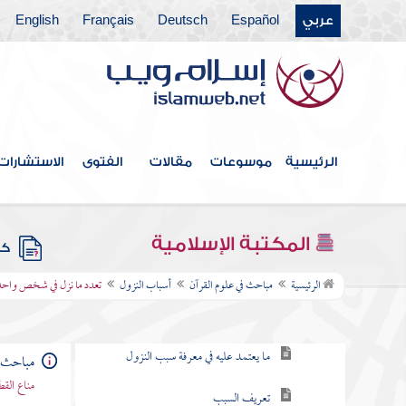
فهرس الكتاب
عربي
Español
Deutsch
Français
English
التعريف بالعلم وبيان نشأته وتطوره
القرآن
الوحي
الرئيسية
موسوعات
مقالات
الفتوى
الاستشارات
المكي والمدني
معرفة أول ما نزل وآخر ما نزل
المكتبة الإسلامية
كتب
أسباب النزول
الرئيسية
مباحث في علوم القرآن
أسباب النزول
تعدد ما نزل في شخص واحد
عناية العلماء به
ما يعتمد عليه في معرفة سبب النزول
مباحث ف
مناع القط
تعريف السبب