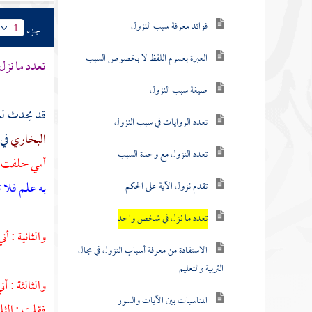
فوائد معرفة سبب النزول
جزء
1
العبرة بعموم اللفظ لا بخصوص السبب
تعدد ما نز
صيغة سبب النزول
قد يحدث لشخ
تعدد الروايات في سبب النزول
البخاري
في 
تعدد النزول مع وحدة السبب
أمي حلفت أ
به علم فلا 
تقدم نزول الآية على الحكم
تعدد ما نزل في شخص واحد
والثانية : 
الاستفادة من معرفة أسباب النزول في مجال
التربية والتعليم
والثالثة : 
المناسبات بين الآيات والسور
فقلت : الثل