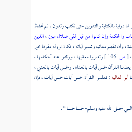
س لها دراية بالكتابة والتدوين حتى تكتب وتدون ، ثم تحفظ
كتاب والحكمة وإن كانوا من قبل لفي ضلال مبين
،
الذين
دة ، وأن تفهم معانيه وتتدبر آياته ، فكان نزوله مفرقا خير
،
[
ص:
106 ]
وتدبروا معانيها ، ووقفوا عند أحكامها ،
يعلمنا القرآن خمس آيات بالغداة ، وخمس آيات بالعشي ،
نا
أبو العالية
: تعلموا القرآن خمس آيات خمس آيات ، فإن
النبي -صلى الله عليه وسلم- خمسا خمسا “ .