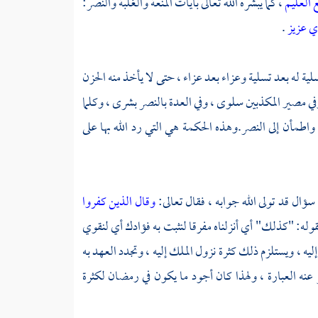
ع العليم
، كما يبشره الله تعالى بآيات المنعة والغلبة والنصر:
وي عزيز
.
ية له بعد تسلية وعزاء بعد عزاء ، حتى لا يأخذ منه الحزن
وفي مصير المكذبين سلوى ، وفي العدة بالنصر بشرى ، وكلما
طمأن إلى النصر.وهذه الحكمة هي التي رد الله بها على
سؤال قد تولى الله جوابه ، فقال تعالى:
وقال الذين كفروا
بقوله: "كذلك" أي أنزلناه مفرقا لنثبت به فؤادك أي لنقوي
يه ، ويستلزم ذلك كثرة نزول الملك إليه ، وتجدد العهد به
عنه العبارة ، ولهذا كان أجود ما يكون في رمضان لكثرة