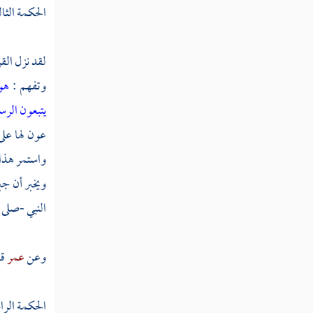
الحكمة الثا
لقد نزل الق
وتفهم :
هو
يتبعون الرس
عون لها على
واستمر هذا 
ويخبر أن
جب
النبي -صلى 
وعن
عمر
قا
الحكمة الراب