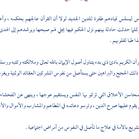
ناس ليسلس قيادهم طفرة للدين الجديد لولا أن القرآن عالجهم بحكمه ، وأ
وكلما حدثت حادثة بينهم نزل الحكم فيها يجلي لهم صبحها ويرشدهم إلى ال
ا طبا لقلوبهم .
رآن الكريم بادئ ذي بدء يتناول أصول الإيمان بالله تعالى وملائكته وكتبه ور
 ذلك الحجج والبراهين حتى يستأصل من نفوس المشركين العقائد الوثنية ويغرس
محاسن الأخلاق التي تزكو بها النفس ويستقيم عوجها ، وينهى عن الفحشاء وا
ي يقوم عليها صرح الدين ، وترسو دعائمه في المطاعم والمشارب والأموال والأ
شريع بالأمة في علاج ما تأصل في النفوس من أمراض اجتماعية .