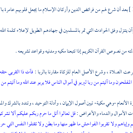
بعد أن شرع لهم من فرائض الدين وأركان الإسلام ما يجعل قلوبهم عامرة بالإ
آن يتنزل وفق الحوادث التي تمر بالمسلمين في جهادهم الطويل لإعلاء كلمة الله 
دلته من نصوص القرآن الكريم إذا تتبعنا مكيه ومدنيه وقواعد تشريعه .
عت الصلاة ، وشرع الأصل العام للزكاة مقارنا بالربا :
فآت ذا القربى حقه 
المفلحون
وما آتيتم من ربا ليربو في أموال الناس فلا يربو عند الله وما آتيتم
الأنعام -وهي مكية- تبين أصول الإيمان ، وأدلة التوحيد ، وتندد بالشرك وال
ت الأموال والدماء والأعراض :
قل تعالوا أتل ما حرم ربكم عليكم ألا تشركوا
وإياهم ولا تقربوا الفواحش ما ظهر منها وما بطن ولا تقتلوا النفس التي حر