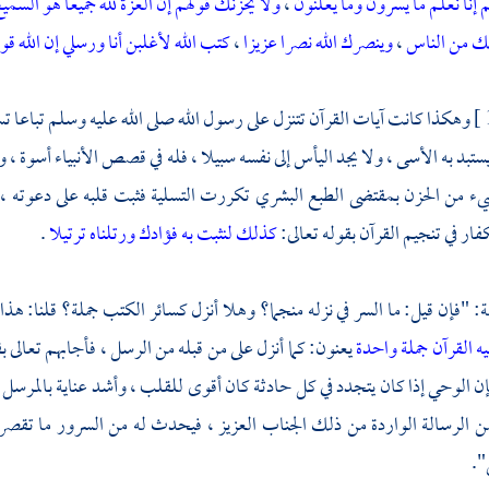
 إنا نعلم ما يسرون وما يعلنون
،
ولا يحزنك قولهم إن العزة لله جميعا هو السمي
ك من الناس
،
وينصرك الله نصرا عزيزا
،
كتب الله لأغلبن أنا ورسلي إن الله ق
وهكذا كانت آيات القرآن تتنزل على رسول الله صلى الله عليه وسلم تباعا تسل
ستبد به الأسى ، ولا يجد اليأس إلى نفسه سبيلا ، فله في قصص الأنبياء أسوة ، 
من الحزن بمقتضى الطبع البشري تكررت التسلية فثبت قلبه على دعوته ، وا
ار في تنجيم القرآن بقوله تعالى:
كذلك لنثبت به فؤادك ورتلناه ترتيلا
.
ة:
"فإن قيل: ما السر في نزله منجما؟ وهلا أنزل كسائر الكتب جملة؟ قلنا: هذا 
يه القرآن جملة واحدة
يعنون: كما أنزل على من قبله من الرسل ، فأجابهم تعالى 
إن الوحي إذا كان يتجدد في كل حادثة كان أقوى للقلب ، وأشد عناية بالمرسل إل
من الرسالة الواردة من ذلك الجناب العزيز ، فيحدث له من السرور ما تقصر 
".