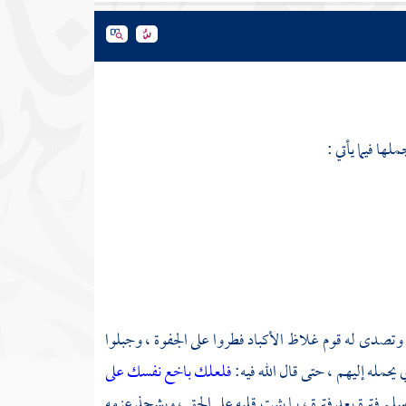
ا فيما يأتي :
وتصدى له قوم غلاظ الأكباد فطروا على الجفوة ، وجبلوا
يحمله إليهم ، حتى قال الله فيه:
فلعلك باخع نفسك على
لم فترة بعد فترة ، بما يثبت قلبه على الحق ، ويشحذ عزمه