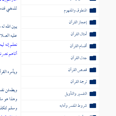
للمضي قدما 
المنطوق والمفهوم
إعجاز القرآن
يبين الله له
أمثال القرآن
عليه الصلاة
نعلم إنه لي
أقسام القرآن
أتاهم نصرنا
جدل القرآن
قصص القرآن
ويأمره القر
ترجمة القرآن
ويطمئن نفسه
التفسير والتأويل
وهذا هو ما
شروط المفسر وآدابه
وسلم لتكذيب