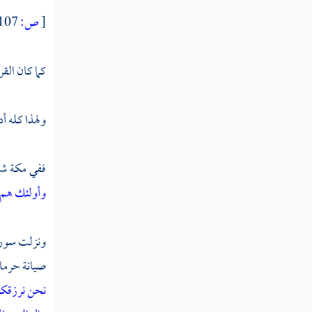
[
ص:
107 ]
كما كان القر
ولهذا كله أ
ففي
مكة
شر
وأولئك هم 
ونزلت سورة 
صيانة حرما
نحن نرزقكم 