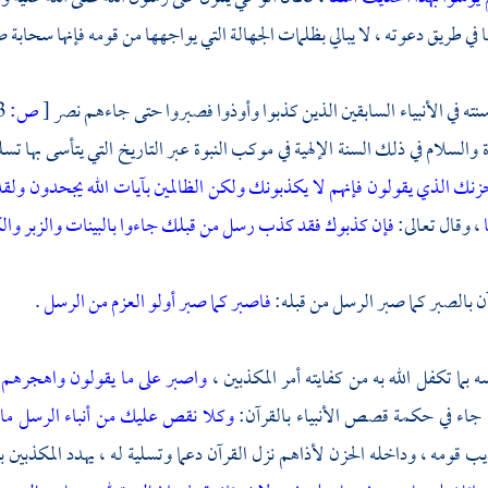
في طريق دعوته ، لا يبالي بظلمات الجهالة التي يواجهها من قومه فإنها سحابة
 سنته في الأنبياء السابقين الذين كذبوا وأوذوا فصبروا حتى جاءهم نصر
[
ص:
103 ]
 والسلام في ذلك السنة الإلهية في موكب النبوة عبر التاريخ التي يتأسى بها تس
حزنك الذي يقولون فإنهم لا يكذبونك ولكن الظالمين بآيات الله يجحدون
ولقد
، وقال تعالى:
فإن كذبوك فقد كذب رسل من قبلك جاءوا بالبينات والزبر والك
آن بالصبر كما صبر الرسل من قبله:
فاصبر كما صبر أولو العزم من الرسل
.
 بما تكفل الله به من كفايته أمر المكذبين ،
واصبر على ما يقولون واهجرهم 
 جاء في حكمة قصص الأنبياء بالقرآن:
وكلا نقص عليك من أنباء الرسل ما 
 قومه ، وداخله الحزن لأذاهم نزل القرآن دعما وتسلية له ، يهدد المكذبين ب