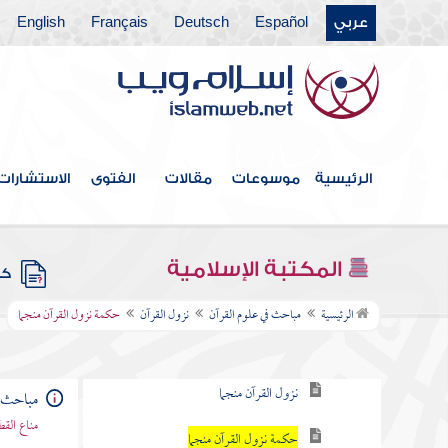
التعريف بالعلم وبيان نشأته وتطوره
عربي
Español
Deutsch
Français
English
القرآن
الوحي
المكي والمدني
الرئيسية
موسوعات
مقالات
الفتوى
الاستشارات
معرفة أول ما نزل وآخر ما نزل
أسباب النزول
المكتبة الإسلامية
كتب
نزول القرآن
الرئيسية
مباحث في علوم القرآن
نزول القرآن
حكمة نزول القرآن منجما
نزول القرآن جملة
نزول القرآن منجما
مباحث ف
مناع القط
حكمة نزول القرآن منجما