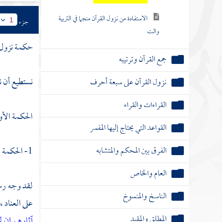
الاستفادة من نزول القرآن منجما في التربية
جزء
1
والت
حكمة نزول ا
جمع القرآن وترتيبه
نستطيع أن
نزول القرآن على سبعة أحرف
القراءات والقراء
الحكمة الأو
القواعد التي يحتاج إليها المفسر
الفرق بين المحكم والمتشابه
1- الحكمة الأولى :
العام والخاص
لقد وجه رسو
الناسخ والمنسوخ
على العناد 
المطلق والمقيد
آثارهم إن لم