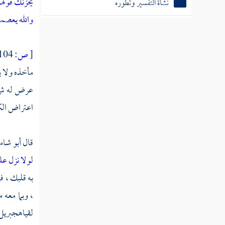
يحزنك قولهم
نشأة التفسير وتطوره
والله يعصم
التعريفات بأشهر كتب التفسير
[
ص:
104 ]
أشهر الكتب المؤلفة في التفسير
مأخذه ولا ي
بالرأي
عرض له شيء 
اعتراض الكف
أشهر كتب التفسير في العصر
الحديث
قال
أبو شام
لولا نزل عل
تفسير الفقهاء
به قلبك ، ف
تراجم لبعض مشاهير المفسرين
، وبما معه 
لقياه
جبريل