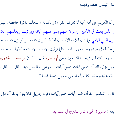
لثة : تيسير حفظه وفهمه
رآن الكريم على أمة أمية لا تعرف القراءة والكتابة ، سجلها ذاكرة حافظة ، لي
 الذي بعث في الأميين رسولا منهم يتلو عليهم آياته ويزكيهم ويعلمهم ال
ول النبي الأمي
فما كان للأمة الأمية أن تحفظ القرآن كله بيسر لو نزل جملة واح
 حفظه في صدورها وفهم آياته ، كلما نزلت الآية أو الآيات حفظها الصحابة 
منهجا للتعليم في حياة التابعين ، عن
أبي نضرة
قال : " كان
أبو سعيد الخدري
ريل
نزل بالقرآن خمس آيات خمس آيات “ ، وعن
خالد بن دينار
قال : " قال ل
الله عليه وسلم- كان يأخذه من
جبريل
خمسا خمسا “ .
ل : " تعلموا القرآن خمس آيات خمس آيات ، فإن
جبريل
كان ينزل بالقرآن على 
عة :
مسايرة الحوادث والتدرج في التشريع