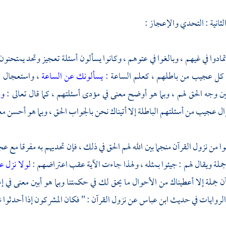
مادوا في غيهم ، وبالغوا في عتوهم ، وكانوا يسألون أسئلة تعجيز وتحد يمتحنون
كل عجيب من باطلهم ، كعلم الساعة :
يسألونك عن الساعة
، واستعجال 
يبين وجه الحق لهم ، وبما هو أوضح معنى في مؤدى أسئلتهم ، كما قال تعالى :
ول
ل عجيب من أسئلتهم الباطلة إلا أتيناك نحن بالجواب الحق ، وبما هو أحسن مع
من نزول القرآن منجما بين الله لهم الحق في ذلك ، فإن تحديهم به مفرقا مع عج
جملة ويقال لهم : جيئوا بمثله ، ولهذا جاءت الآية عقب اعتراضهم :
لولا نزل ع
ن جملة إلا أعطيناك من الأحوال ما يحق لك في حكمتنا وبما هو أبين معنى في 
روايات في حديث ابن عباس عن نزول القرآن : " فكان المشركون إذا أحدثوا شيئ