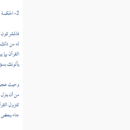
2- الحكمة الثانية : التحدي والإعجاز :
فالمشركون ت
له من ذلك 
القرآن بما 
يأتونك بسؤا
وحيث عجبوا 
من أن ينزل 
كنزول القرآ
جاء ببعض ال