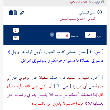
الرئيسية
المكتبة الإسلامية
تراجم الأعلام
سنن النسائي
النسائي - أحمد بن شعيب النسائي
جزء
صفحة
1
6
[
ص:
6 ]
سنن النسائي كتاب الطهارة تأويل قوله عز وجل
إذا
قمتم إلى الصلاة فاغسلوا وجوهكم وأيديكم إلى المرافق
1 أخبرنا
قتيبة بن سعيد
قال حدثنا
سفيان
عن
الزهري
عن
أبي
سلمة
عن
أبي هريرة
[
ص:
7 ]
أن النبي صلى الله عليه وسلم
قال
إذا استيقظ أحدكم من نومه فلا يغمس يده في وضوئه حتى
يغسلها ثلاثا
فإن أحدكم لا يدري أين باتت يده