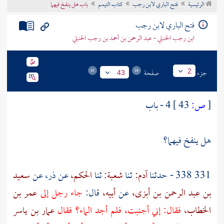
الرئيسية
فتح الباري لابن رجب
كتاب التيمم
باب هل ينفخ فيهما
تراجم الأعلام
فتح الباري لابن رجب
ابن رجب الحنبلي - عبد الرحمن بن أحمد بن رجب الحنبلي
جزء
صفحة
2
43
[
ص:
43 ]
4 - باب
هل ينفخ فيهما؟
331 338 - حدثنا
آدم:
ثنا
شعبة:
ثنا
الحكم،
عن
ذر،
عن
سعيد
بن عبد الرحمن بن أبزى،
عن
أبيه،
قال:
جاء رجل إلى
عمر بن
الخطاب،
فقال: إني أجنبت، فلم أجد الماء؟ فقال
عمار بن ياسر