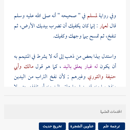
وفي رواية
لمسلم
في " صحيحه " أنه صلى الله عليه وسلم
قال
لعمار
: إنما كان يكفيك أن تضرب بيديك الأرض، ثم
تنفخ، ثم تمسح بهما وجهك وكفيك.
واستدل بهذا بعض من ذهب إلى أنه لا يشرط في المتيمم به
أن يكون
له غبار يعلق باليد
، كما هو قول
مالك
وأبي
حنيفة
والثوري
وغيرهم ; لأن نفخ التراب من اليدين
ونفضهما منه قد يزيل ما علق باليد منه أو يخففه حتى لا
يبقى منه ما يعم الوجه والكفين غباره، فلو كان المسح
بالغبار شرطا لكان ترك النفخ أولى.
الخدمات العلمية
[
ص:
44 ]
وأجاب عن ذلك بعض من يرى اشتراط
ترجمة علم
عناوين الشجرة
تخريج حديث