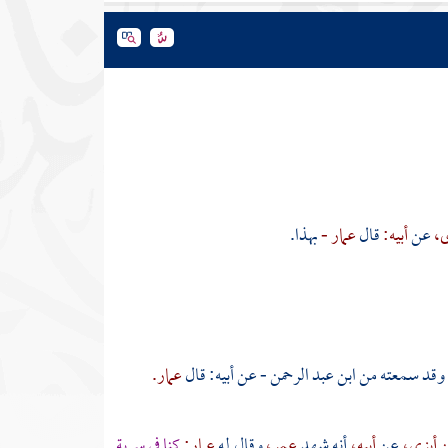
ى،
عن
أبيه:
قال
عمار -
بهذا.
وقد سمعته من ابن عبد الرحمن - عن أبيه: قال
عمار.
ن أبزى،
عن
أبيه،
أنه شهد
عمر،
وقال له
عمار:
كنا في سرية