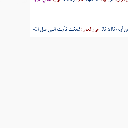
 أبيه، قال:
قال
عمار
لعمر:
تمعكت فأتيت النبي صلى الله
ى
، عن
عبد الرحمن:
شهدت
عمر،
فقال له
عمار -
وساق
عن
ابن عبد الرحمن بن أبزى،
عن
أبيه:
قال
عمار:
فضرب