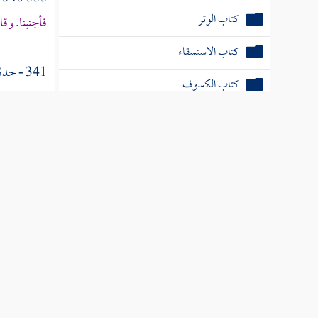
كتاب الوتر
فأجنبنا. وقا
كتاب الاستسقاء
341 - حدثنا
كتاب الكسوف
عليه وسلم،
كتاب العمل في الصلاة
335 342 - حدثنا
كتاب السهو
الحديث.
[
ص:
48 ]
النبي صلى ا