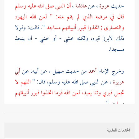
حديث
عروة
، عن
عائشة
،
أن النبي صلى الله عليه وسلم
قال في مرضه الذي لم يقم منه: " لعن الله اليهود
والنصارى ; اتخذوا قبور أنبيائهم مساجد
". قالت: ولولا
ذلك لأبرز قبره، ولكنه خشي - أو خشي - أن يتخذ
مسجدا.
وخرج الإمام
أحمد
من حديث
سهيل
، عن أبيه، عن
أبي
هريرة
، عن النبي صلى الله عليه وسلم، قال: "
اللهم لا
تجعل قبري وثنا يعبد، لعن الله قوما اتخذوا قبور أنبيائهم
مساجد
".
وروى
مالك
في " الموطأ " عن
زيد بن أسلم
، عن
عطاء
الخدمات العلمية
بن يسار
، أن رسول الله صلى الله عليه وسلم قال: "