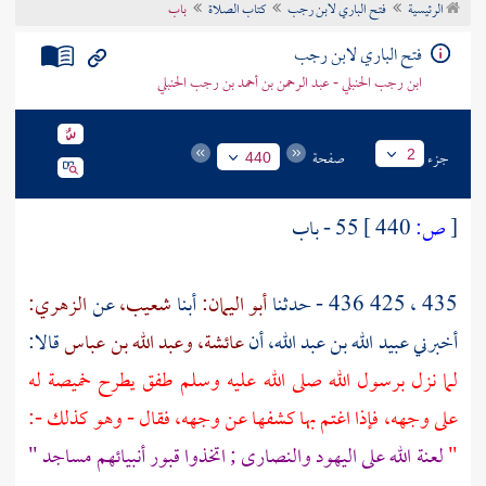
الرئيسية
فتح الباري لابن رجب
كتاب الصلاة
باب
تراجم الأعلام
فتح الباري لابن رجب
ابن رجب الحنبلي - عبد الرحمن بن أحمد بن رجب الحنبلي
جزء
صفحة
2
440
[
ص:
440 ]
55 - باب
435 ، 425 436 - حدثنا
أبو اليمان:
أبنا
شعيب،
عن
الزهري:
أخبرني عبيد الله بن عبد الله، أن
عائشة،
وعبد الله بن عباس
قالا:
لما نزل برسول الله صلى الله عليه وسلم طفق يطرح خميصة له
على وجهه، فإذا اغتم بها كشفها عن وجهه، فقال - وهو كذلك -:
"
لعنة الله على اليهود والنصارى ; اتخذوا قبور أنبيائهم مساجد "