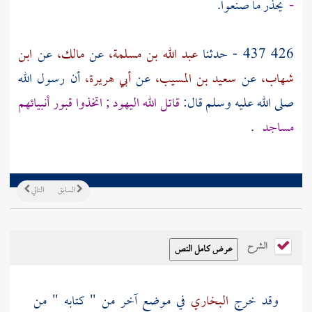
-
يحذر ما صنعوا.
426 437 - حدثنا
عبد الله بن مسلمة،
عن
مالك،
عن
ابن
شهاب،
عن
سعيد بن المسيب،
عن
أبي هريرة،
أن رسول الله
صلى الله عليه وسلم قال:
قاتل الله اليهود ; اتخذوا قبور أنبيائهم
مساجد
.
السابق
التالي
الشرح
وقد خرج
البخاري
في موضع آخر من " كتابه " من