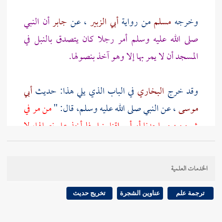
وخرجه
مسلم
من رواية
أبي الزبير
، عن
جابر
أن النبي
صلى الله عليه وسلم أمر رجلا كان يتصدق بالنبل في
المسجد أن لا يمر بها إلا وهو آخذ بنصولها.
وقد خرج
البخاري
في الباب الذي يلي هذا: حديث
أبي
موسى
، عن النبي صلى الله عليه وسلم، قال: "
من مر في
شيء من مساجدنا أو أسواقنا بنبل فليأخذ على نصالها، لا
يعقر بكفه مسلما
".
الخدمات العلمية
وخرجه
مسلم
- أيضا.
ترجمة علم
عناوين الشجرة
تخريج حديث
وفي هذا الحديث ذكر علة ذلك، وهو: خشية أن تصيب