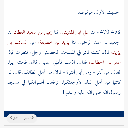
الحديث الأول: موقوف:
458 470 - ثنا
علي ابن المديني:
ثنا
يحيى بن سعيد القطان
ثنا
الجعيد بن عبد الرحمن:
ثنا
يزيد بن خصيفة،
عن
السائب بن
يزيد،
قال: كنت قائما في المسجد، فحصبني رجل، فنظرت فإذا
عمر بن الخطاب،
فقال: اذهب فأتني بهذين. قال: فجئته بهما،
فقال: من أنتما - ومن أين أنتما؟ - قالا: من أهل
الطائف.
قال: لو
كنتما من أهل البلد لأوجعتكما، ترفعان أصواتكما في
مسجد
رسول الله صلى الله عليه وسلم !
السابق
التالي