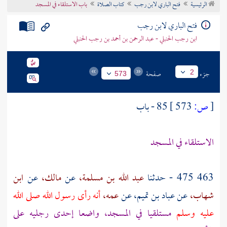
الرئيسية
فتح الباري لابن رجب
كتاب الصلاة
باب الاستلقاء في المسجد
تراجم الأعلام
فتح الباري لابن رجب
ابن رجب الحنبلي - عبد الرحمن بن أحمد بن رجب الحنبلي
جزء
صفحة
2
573
[
ص:
573 ]
85 - باب
الاستلقاء في المسجد
463 475 - حدثنا
عبد الله بن مسلمة،
عن
مالك،
عن
ابن
شهاب،
عن
عباد بن تميم،
عن
عمه،
أنه رأى رسول الله صلى الله
عليه وسلم
مستلقيا في المسجد، واضعا إحدى رجليه على