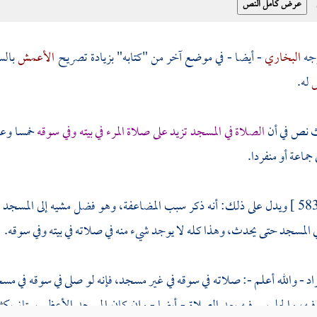
جه
البخاري
- أيضا - في موضع آخر من "كتابه" بزيادة تصريح
الأعمش
بالس
ش
له.
 نص في أن
الصلاة في المسجد تزيد على صلاة المرء في بيته وفي سوقه
خمسا وعش
جماعة أو منفردا.
ويدل على ذلك: أنه ذكر سبب المضاعفة، وهو فضل مشيه إلى المسجد 
 المسجد حتى يحدث، وهذا كله لا يوجد شيء منه في صلاته في بيته وفي سوقه.
راد - والله أعلم -: صلاته في سوقه في غير مسجد، فإنه لو صلى في سوقه في م
فيه، والجلوس فيه بعد الصلاة - أيضا - وإن كان المسجد الأعظم يمتاز بكثرة