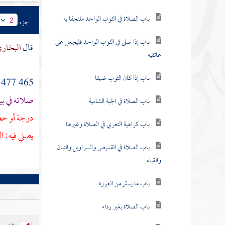
باب الصلاة في الثوب الواحد ملتحفا به
جزء
2
باب إذا صلى في الثوب الواحد فليجعل على
قال
البخار
عاتقيه
باب إذا كان الثوب ضيقا
465 477 حدثنا
صلاته في ب
باب الصلاة في الجبة الشامية
درجة أو حط 
باب كراهية التعري في الصلاة وغيرها
يصلي فيه: ال
باب الصلاة في القميص والسراويل والتبان
والقباء
باب ما يستر من العورة
باب الصلاة بغير رداء