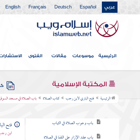
عربي
Español
Deutsch
Français
English
فهرس الكتاب
كتاب الإيمان
كتاب الغسل
الرئيسية
موسوعات
مقالات
الفتوى
الاستشارات
كتاب الحيض
كتاب التيمم
المكتبة الإسلامية
كتب
كتاب الصلاة
الرئيسية
فتح الباري لابن رجب
كتاب الصلاة
باب الصلاة في مسجد السوق
باب كيف فرضت الصلاة في الإسراء
باب وجوب الصلاة في الثياب
فتح الب
ابن رجب 
باب عقد الإزار على القفا في الصلاة