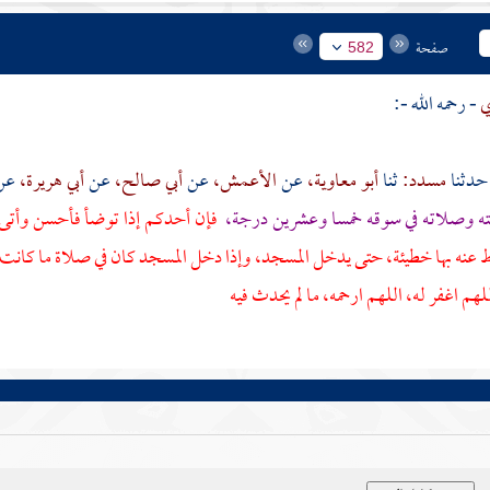
صفحة
582
ي
- رحمه الله -:
مسدد:
ثنا
أبو معاوية،
عن
الأعمش،
عن
أبي صالح،
عن
أبي هريرة،
عن 
يته وصلاته في سوقه خمسا وعشرين درجة،
فإن أحدكم إذا توضأ فأحسن وأتى الم
عنه بها خطيئة، حتى يدخل المسجد، وإذا دخل المسجد كان في صلاة ما كانت ال
لهم اغفر له، اللهم ارحمه، ما لم يحدث فيه