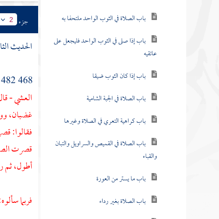
باب الصلاة في الثوب الواحد ملتحفا به
جزء
2
باب إذا صلى في الثوب الواحد فليجعل على
الحديث الثان
عاتقيه
باب إذا كان الثوب ضيقا
468 482 ثنا
العشي - قا
باب الصلاة في الجبة الشامية
غضبان، ووض
باب كراهية التعري في الصلاة وغيرها
فقالوا: قص
باب الصلاة في القميص والسراويل والتبان
قصرت الصلا
والقباء
أطول، ثم ر
باب ما يستر من العورة
فربما سألوه
باب الصلاة بغير رداء