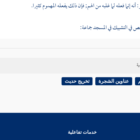
 أنه إنما فعله لما غلبه من الهم; فإن ذلك يفعله المهموم كثيرا.
 في التشبيك في المسجد جماعة:
ع
: ثنا
الربيع بن صبيح
، قال: رأيت
الحسن
في المسجد هكذا - وشبك
وكيع
بين 
ية
ب
: رأيت
إسحاق
جالسا في المسجد يقرأ وشبك أصابعه.
عناوين الشجرة
تخريج حديث
 النهي عن التشبيك في المسجد من رواية
مولى لأبي سعيد الخدري
،
أنه كان م
نبي صلى الله عليه وسلم، فرأى رجلا جالسا في وسط المسجد مشبكا أصابعه يحد
التفت إلى
أبي سعيد
، فقال: "إذا صلى أحدكم فلا يشبكن بين أصابعه; فإن التش
جد حتى يخرج منه
".
خدمات تفاعلية