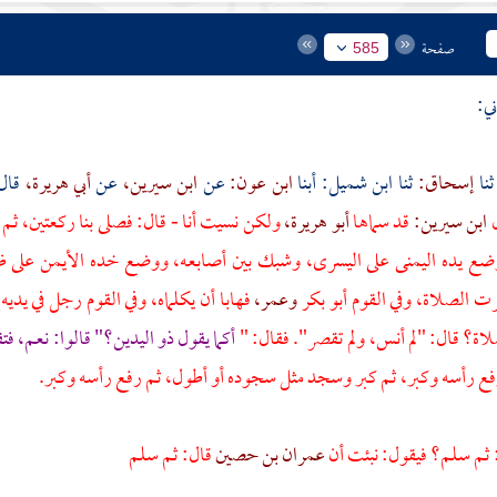
صفحة
585
ي:
إسحاق:
ثنا ابن شميل: أبنا
ابن عون:
عن
ابن سيرين،
عن
أبي هريرة،
قال
ل
ابن سيرين:
قد سماها
أبو هريرة،
ولكن نسيت أنا - قال: فصلى بنا ركعتين، ثم 
ع يده اليمنى على اليسرى، وشبك بين أصابعه، ووضع خده الأيمن على 
رت الصلاة، وفي القوم
أبو بكر
وعمر،
فهابا أن يكلماه، وفي القوم رجل في يدي
ة؟ قال: "لم أنس، ولم تقصر". فقال: "
أكما يقول
ذو اليدين؟"
قالوا: نعم، فت
فع رأسه وكبر، ثم كبر وسجد مثل سجوده أو أطول، ثم رفع رأسه وكبر.
: ثم سلم؟ فيقول: نبئت أن
عمران بن حصين
قال: ثم سلم