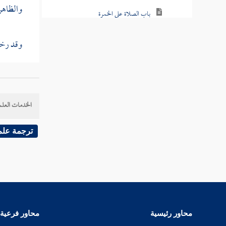
والظاهر:
باب الصلاة على الخمرة
باب الصلاة على الفراش
وقد رخص
باب السجود على الثوب في شدة الحر
قال
وكي
باب الصلاة في النعال
الخدمات العلم
باب الصلاة في الخفاف
وقال
حر
باب فضل استقبال القبلة
ترجمة علم
وقد روي
باب قبلة أهل المدينة وأهل الشام والمشرق
فدخل ال
باب قول الله عز وجل واتخذوا من مقام
يفطن، ف
إبراهيم مصلى
في المس
باب التوجه نحو القبلة حيث كان
محاور رئيسية
محاور فرعية