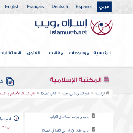
عربي
Español
Deutsch
Français
English
فهرس الكتاب
كتاب الإيمان
كتاب الغسل
الرئيسية
موسوعات
مقالات
الفتوى
الاستشارات
كتاب الحيض
كتاب التيمم
المكتبة الإسلامية
كتب
كتاب الصلاة
الرئيسية
فتح الباري لابن رجب
كتاب الصلاة
باب تشبيك الأصابع في المسج
باب كيف فرضت الصلاة في الإسراء
باب وجوب الصلاة في الثياب
فتح الب
ابن رجب 
باب عقد الإزار على القفا في الصلاة