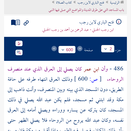
الرئيسية
فتح الباري لابن رجب
كتاب الصلاة
تراجم الأعلام
باب المساجد التي على طرق المدينة والمواضع التي صلى فيها النبي
فتح الباري لابن رجب
ابن رجب الحنبلي - عبد الرحمن بن أحمد بن رجب الحنبلي
جزء
صفحة
2
600
486 -
وأن
ابن عمر
كان يصلي إلى العرق الذي عند منصرف
الروحاء،
[
ص:
600 ]
وذلك العرق انتهاء طرفه على حافة
الطريق، دون المسجد الذي بينه وبين المنصرف، وأنت ذاهب إلى
مكة
وقد ابتني ثم مسجد، فلم يكن
عبد الله
يصلي في ذلك
المسجد، كان يتركه عن يساره ووراءه ويصلي أمامه إلى العرق
نفسه، وكان
عبد الله
يروح من
الروحاء
فلا يصلي الظهر حتى
يأتي ذلك المكان، فيصلي فيه الظهر، وإذا أقبل من
مكة
فإن مر به