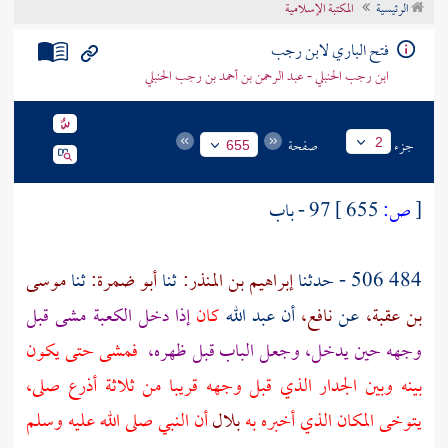
الرئيسية
المكتبة الإسلامية
تراجم الأعلام
فتح الباري لابن رجب
ابن رجب الحنبلي - عبد الرحمن بن أحمد بن رجب الحنبلي
جزء
صفحة
2
655
[
ص:
655 ]
97 - باب
484 506 - حدثنا
إبراهيم بن المنذر:
ثنا
أبو ضمرة:
ثنا
موسى
بن عقبة،
عن
نافع،
أن عبد الله
كان
إذا دخل
الكعبة
مشى قبل
وجهه حين يدخل، وجعل الباب قبل ظهره،
فمشى حتى يكون
بينه وبين الجدار الذي قبل وجهه قريبا من ثلاثة أذرع صلى،
يتوخى المكان الذي أخبره به
بلال
أن النبي صلى الله عليه وسلم