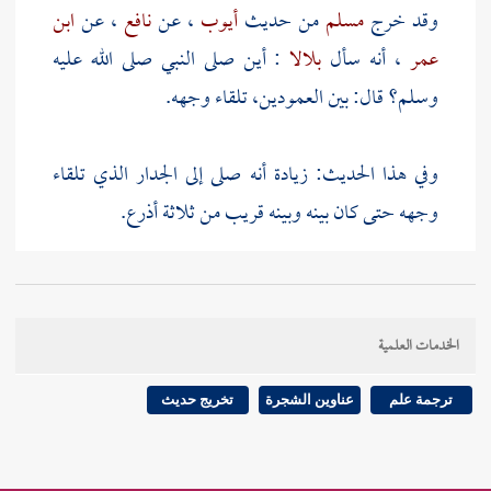
وقد خرج
مسلم
من حديث
أيوب
، عن
نافع
، عن
ابن
عمر
، أنه سأل
بلالا
: أين صلى النبي صلى الله عليه
وسلم؟ قال: بين العمودين، تلقاء وجهه.
وفي هذا الحديث: زيادة أنه صلى إلى الجدار الذي تلقاء
وجهه حتى كان بينه وبينه قريب من ثلاثة أذرع.
وقد روي في حديث
مالك
، عن
نافع
، عن
ابن عمر
، عن
بلال
هذه الزيادة - أيضا - وأنه صلى وبينه وبين القبلة
الخدمات العلمية
ثلاثة أذرع.
ترجمة علم
عناوين الشجرة
تخريج حديث
وقد خرجها
أبو داود
من رواية
ابن مهدي
، عن
مالك
.