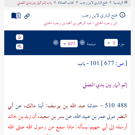
الرئيسية
فتح الباري لابن رجب
كتاب الصلاة
باب إثم المار بين يدي المصلي
تراجم الأعلام
فتح الباري لابن رجب
ابن رجب الحنبلي - عبد الرحمن بن أحمد بن رجب الحنبلي
جزء
صفحة
2
677
[
ص:
677 ]
101 - باب
إثم المار بين يدي المصلي
488 510 - حدثنا
عبد الله بن يوسف:
أبنا
مالك،
عن
أبي
النضر
مولى
عمر بن عبيد الله،
عن
بسر بن سعيد،
أن
زيد بن خالد
أرسله إلى
أبي جهيم
يسأله: ماذا سمع من رسول الله صلى الله