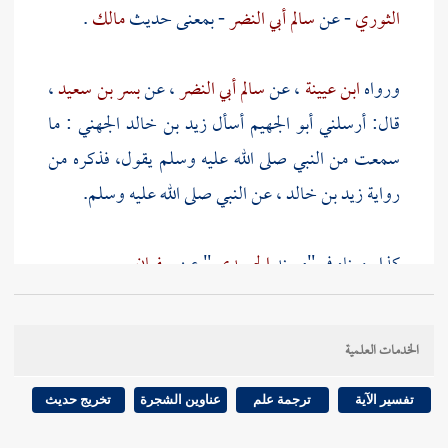
الثوري
- عن
سالم أبي النضر
- بمعنى حديث
مالك
.
ورواه
ابن عيينة
، عن
سالم أبي النضر
، عن
بسر بن سعيد
،
قال: أرسلني
أبو الجهيم
أسأل
زيد بن خالد الجهني
: ما
سمعت من النبي صلى الله عليه وسلم يقول، فذكره من
رواية
زيد بن خالد
، عن النبي صلى الله عليه وسلم.
كذا رويناه في "مسند
الحميدي
" عن
سفيان
.
وكذا خرجه
ابن ماجه
، عن
هشام بن عمار
، عن
ابن عيينة
الخدمات العلمية
إلا أنه قال: "أرسلوني إلى
زيد بن خالد
أسأله" ولم يذكر
من أرسله.
تفسير الآية
ترجمة علم
عناوين الشجرة
تخريج حديث