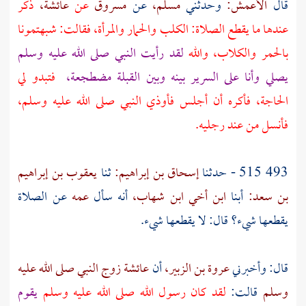
قال
الأعمش:
وحدثني
مسلم،
عن
مسروق
عن
عائشة،
ذكر
عندها ما يقطع الصلاة: الكلب والحمار والمرأة، فقالت: شبهتمونا
بالحمر والكلاب، والله
لقد رأيت النبي صلى الله عليه وسلم
يصلي وأنا على السرير بينه وبين القبلة مضطجعة،
فتبدو لي
الحاجة، فأكره أن أجلس فأوذي النبي صلى الله عليه وسلم،
فأنسل من عند رجليه.
493 515 - حدثنا
إسحاق بن إبراهيم:
ثنا
يعقوب بن إبراهيم
بن سعد:
أبنا
ابن أخي ابن شهاب،
أنه سأل
عمه
عن الصلاة
يقطعها شيء؟ قال: لا يقطعها شيء.
قال: وأخبرني
عروة بن الزبير،
أن
عائشة زوج النبي صلى الله عليه
وسلم
قالت:
لقد كان رسول الله صلى الله عليه وسلم
يقوم