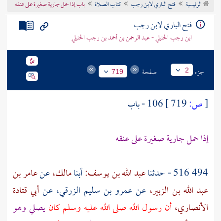
الرئيسية
فتح الباري لابن رجب
كتاب الصلاة
باب إذا حمل جارية صغيرة على عنقه
تراجم الأعلام
فتح الباري لابن رجب
ابن رجب الحنبلي - عبد الرحمن بن أحمد بن رجب الحنبلي
جزء
صفحة
2
719
[
ص:
719 ]
106 - باب
إذا حمل جارية صغيرة على عنقه
494 516 - حدثنا
عبد الله بن يوسف:
أبنا
مالك،
عن
عامر بن
عبد الله بن الزبير،
عن
عمرو بن سليم الزرقي،
عن
أبي قتادة
الأنصاري،
أن رسول الله صلى الله عليه وسلم كان
يصلي وهو