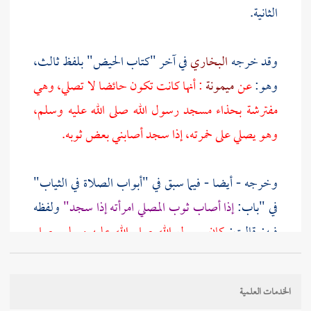
الثانية.
وقد خرجه
البخاري
في آخر "كتاب الحيض" بلفظ ثالث،
وهو:
عن
ميمونة
: أنها كانت تكون حائضا لا تصلي، وهي
مفترشة بحذاء مسجد رسول الله صلى الله عليه وسلم،
وهو يصلي على خمرته، إذا سجد أصابني بعض ثوبه.
وخرجه - أيضا - فيما سبق في "أبواب الصلاة في الثياب"
في "باب:
إذا أصاب ثوب المصلي امرأته إذا سجد"
ولفظه
فيه: قالت:
كان رسول الله صلى الله عليه وسلم يصلي
وأنا حذاءه، وأنا حائض، وربما أصابني ثوبه إذا سجد.
الخدمات العلمية
وقد تبين بالرواية الثانية التي خرجها
البخاري
في هذا