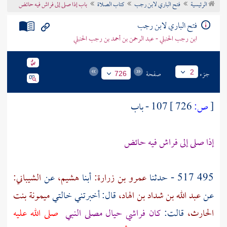
الرئيسية
فتح الباري لابن رجب
كتاب الصلاة
باب إذا صلى إلى فراش فيه حائض
تراجم الأعلام
فتح الباري لابن رجب
ابن رجب الحنبلي - عبد الرحمن بن أحمد بن رجب الحنبلي
جزء
صفحة
2
726
[
ص:
726 ]
107 - باب
إذا صلى إلى فراش فيه حائض
495 517 - حدثنا
عمرو بن زرارة:
أبنا
هشيم،
عن
الشيباني:
عن
عبد الله بن شداد بن الهاد،
قال: أخبرتني خالتي
ميمونة بنت
الحارث،
قالت:
كان فراشي حيال مصلى النبي
صلى الله عليه