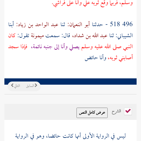
وسلم، فربما وقع ثوبه علي وأنا على فراشي.
496 518 - حدثنا
أبو النعمان:
ثنا
عبد الواحد بن زياد:
أبنا
الشيباني: ثنا
عبد الله بن شداد،
قال: سمعت
ميمونة
تقول:
كان
النبي صلى الله عليه وسلم
يصلي وأنا إلى جنبه نائمة،
فإذا سجد
أصابني ثوبه،
وأنا حائض
السابق
التالي
الشرح
ليس في الرواية الأولى أنها كانت حائضا، وهو في الرواية