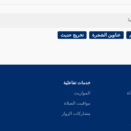
بالحديث على أن
مس النساء بغير شهوة لا ينقض الطهارة
، كما هو قول
مالك
ية
، كما يقول
أبو حنيفة
وأحمد
في رواية عنه.
عناوين الشجرة
تخريج حديث
خدمات تفاعلية
اة
المواريث
مواقيت الصلاة
مشاركات الزوار