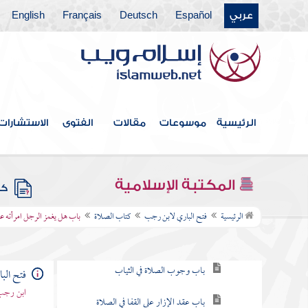
عربي
Español
Deutsch
Français
English
فهرس الكتاب
كتاب الإيمان
كتاب الغسل
الرئيسية
موسوعات
مقالات
الفتوى
الاستشارات
كتاب الحيض
كتاب التيمم
المكتبة الإسلامية
كتب
كتاب الصلاة
الرئيسية
فتح الباري لابن رجب
كتاب الصلاة
باب هل يغمز الرجل امرأته 
باب كيف فرضت الصلاة في الإسراء
باب وجوب الصلاة في الثياب
فتح الب
ابن رجب 
باب عقد الإزار على القفا في الصلاة