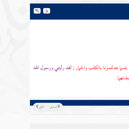
بئسما عدلتمونا بالكلب والحمار ;
لقد رأيتني ورسول الله
ضتهما.
السابق
التالي