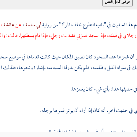
م هذا الحديث في "باب التطوع خلف المرأة" من رواية
أبي سلمة
،
عن
عائشة
، 
جلاي في قبلته، فإذا سجد غمزني فقبضت رجلي، فإذا قام بسطتهما. قالت: وال
 أن غمزها عند السجود كان لضيق المكان حيث كانت قدماها في موضع سجود
 في سواد الليل وظلمته، فلم يكن يدرك التنبيه منه بإشارة ونحوها، فلذلك اح
في حديثها هذا: بأي شيء كان يغمزها.
في حديث آخر، أنه كان إذا أراد أن يوتر غمزها برجله.
ة: مسها برجله. ويأتي في موضعه - إن شاء الله تعالى.