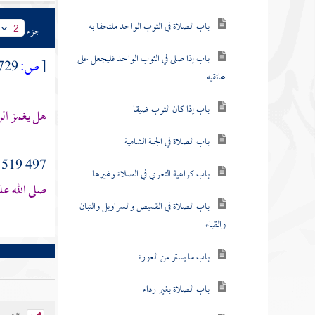
باب الصلاة في الثوب الواحد ملتحفا به
جزء
2
باب إذا صلى في الثوب الواحد فليجعل على
[
ص:
729 ]
عاتقيه
باب إذا كان الثوب ضيقا
هل يغمز ال
باب الصلاة في الجبة الشامية
497 519 - حدثنا
باب كراهية التعري في الصلاة وغيرها
صلى الله عل
باب الصلاة في القميص والسراويل والتبان
والقباء
باب ما يستر من العورة
باب الصلاة بغير رداء