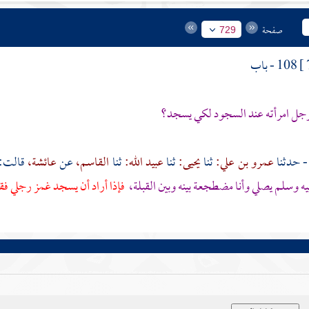
صفحة
729
108 - باب
رجل امرأته عند السجود لكي يسجد؟
عمرو بن علي:
ثنا
يحيى:
ثنا
عبيد الله:
ثنا
القاسم،
عن
عائشة،
قالت:
يه وسلم يصلي وأنا مضطجعة بينه وبين القبلة،
فإذا أراد أن يسجد غمز رجلي فقب