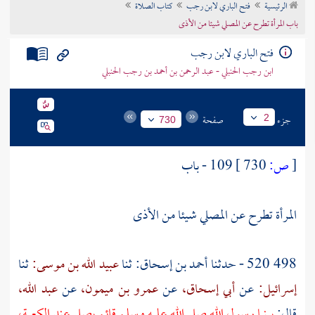
الرئيسية
فتح الباري لابن رجب
كتاب الصلاة
تراجم الأعلام
باب المرأة تطرح عن المصلي شيئا من الأذى
فتح الباري لابن رجب
ابن رجب الحنبلي - عبد الرحمن بن أحمد بن رجب الحنبلي
جزء
صفحة
2
730
[
ص:
730 ]
109 - باب
المرأة تطرح عن المصلي شيئا من الأذى
498 520 - حدثنا
أحمد بن إسحاق:
ثنا
عبيد الله بن موسى:
ثنا
إسرائيل:
عن
أبي إسحاق،
عن
عمرو بن ميمون،
عن
عبد الله،
قال:
بينما رسول الله صلى الله عليه وسلم قائم يصلي عند
الكعبة،