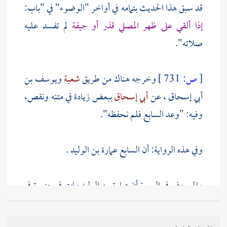
قد سبق هذا الحديث بتمامه في أواخر "الوضوء" في "باب:
إذا ألقي على ظهر المصلي قذر أو جيفة
لم تفسد عليه
صلاته".
[
ص:
731 ]
وخرجه هناك من طريق
شعبة
ويوسف بن
أبي إسحاق
، عن
أبي إسحاق
ببعض زيادة في متنه ونقص،
وفيه: "وعد السابع فلم نحفظه".
وفي هذه الرواية: أن السابع
عمارة بن الوليد
.
والمعروف في السير: أن
عمارة بن الوليد
مات في جزيرة في
أرض
الحبشة
في يد ابن عمه
عبد الله بن أبي ربيعة
، وكان
النجاشي
قد أمر به فنفخ في إحليله سحر، فذهب مع