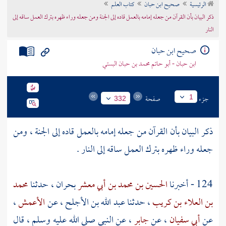
الرئيسية
صحيح ابن حبان
كتاب العلم
تراجم الأعلام
ذكر البيان بأن القرآن من جعله إمامه بالعمل قاده إلى الجنة ومن جعله وراء ظهره بترك العمل ساقه إلى
النار
صحيح ابن حبان
ابن حبان - أبو حاتم محمد بن حبان البستي
جزء
صفحة
1
332
ذكر البيان بأن القرآن من جعله إمامه بالعمل قاده إلى الجنة ، ومن
جعله وراء ظهره بترك العمل ساقه إلى النار .
124 - أخبرنا
الحسين بن محمد بن أبي معشر
بحران
، حدثنا
محمد
بن العلاء بن كريب
، حدثنا
عبد الله بن الأجلح
، عن
الأعمش
،
عن
أبي سفيان
، عن
جابر
، عن النبي صلى الله عليه وسلم ، قال