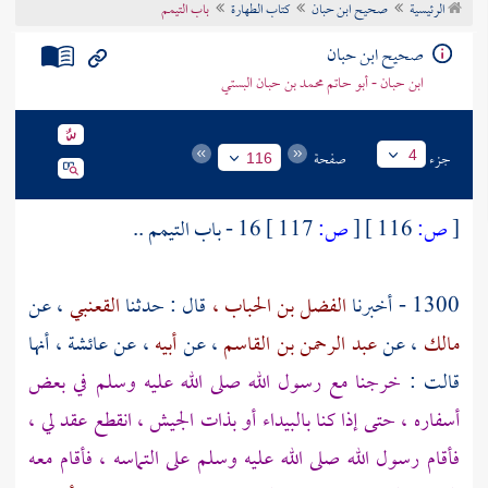
الرئيسية
صحيح ابن حبان
كتاب الطهارة
باب التيمم
تراجم الأعلام
صحيح ابن حبان
ابن حبان - أبو حاتم محمد بن حبان البستي
جزء
صفحة
4
116
[
ص:
116 ]
[
ص:
117 ]
16 - باب التيمم ..
1300 - أخبرنا
الفضل بن الحباب ،
قال : حدثنا
القعنبي
، عن
مالك
، عن
عبد الرحمن بن القاسم
، عن
أبيه
، عن
عائشة
، أنها
قالت :
خرجنا مع رسول الله صلى الله عليه وسلم في بعض
أسفاره ، حتى إذا كنا بالبيداء أو
بذات الجيش
، انقطع عقد لي ،
فأقام رسول الله صلى الله عليه وسلم على التماسه ، فأقام معه