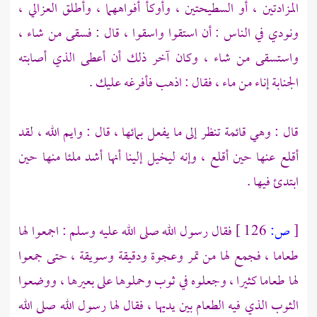
المزادتين ، أو السطيحتين ، وأوكأ أفواههما ، وأطلق العزالي ،
ونودي في الناس : أن استقوا واسقوا ، قال : فسقى من شاء ،
واستسقى من شاء ، وكان آخر ذلك أن أعطى الذي أصابته
الجنابة إناء من ماء ، فقال : اذهب فأفرغه عليك .
قال : وهي قائمة تنظر إلى ما يفعل بمائها ، قال : وايم الله ، لقد
أقلع عنها حين أقلع ، وإنه ليخيل إلينا أنها أشد ملئا منها حين
ابتدئ فيها .
[
ص:
126 ]
فقال رسول الله صلى الله عليه وسلم : اجمعوا لها
طعاما ، فجمع لها من تمر وعجوة ودقيقة وسويقة ، حتى جمعوا
لها طعاما كثيرا ، وجعلوه في ثوب وحملوها على بعيرها ، ووضعوا
الثوب الذي فيه الطعام بين يديها ، فقال لها رسول الله صلى الله