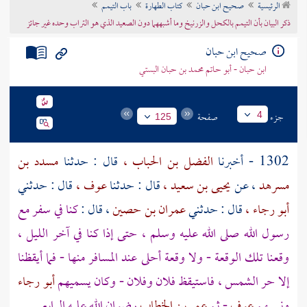
الرئيسية
صحيح ابن حبان
كتاب الطهارة
باب التيمم
تراجم الأعلام
ذكر البيان بأن التيمم بالكحل والزرنيخ وما أشبههما دون الصعيد الذي هو التراب وحده غير جائز
صحيح ابن حبان
ابن حبان - أبو حاتم محمد بن حبان البستي
جزء
صفحة
4
125
1302 - أخبرنا
الفضل بن الحباب ،
قال : حدثنا
مسدد بن
مسرهد
، عن
يحيى بن سعيد ،
قال : حدثنا
عوف ،
قال : حدثني
أبو رجاء ،
قال : حدثني
عمران بن حصين
، قال :
كنا في سفر مع
رسول الله صلى الله عليه وسلم ، حتى إذا كنا في آخر الليل ،
وقعنا تلك الوقعة - ولا وقعة أحلى عند المسافر منها - فما أيقظنا
إلا حر الشمس ، فاستيقظ فلان وفلان - وكان يسميهم
أبو رجاء
ونسيهم
عوف
- ثم
عمر بن الخطاب
رضوان الله عليه الرابع .