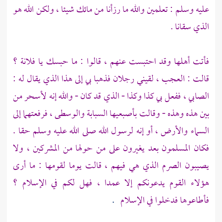
عليه وسلم : تعلمين والله ما رزأنا من مائك شيئا ، ولكن الله هو
الذي سقانا .
فأتت أهلها وقد احتبست عنهم ، قالوا : ما حبسك يا فلانة ؟
قالت : العجب ، لقيني رجلان فذهبا بي إلى هذا الذي يقال له :
الصابي ، ففعل بي كذا وكذا - الذي قد كان - والله إنه لأسحر من
بين هذه وهذه - وقالت بأصبعيها السبابة والوسطى ، فرفعتهما إلى
السماء والأرض ، أو إنه لرسول الله صلى الله عليه وسلم حقا .
فكان المسلمون بعد يغيرون على من حولها من المشركين ، ولا
يصيبون الصرم الذي هي فيهم ، قالت يوما لقومها : ما أرى
هؤلاء القوم يدعونكم إلا عمدا ، فهل لكم في الإسلام ؟
فأطاعوها فدخلوا في الإسلام
.