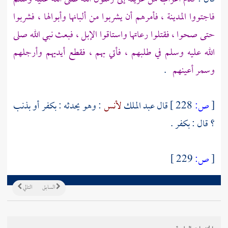
فاجتووا
المدينة
، فأمرهم أن يشربوا من ألبانها وأبوالها ، فشربوا
حتى صحوا ، فقتلوا رعاتها واستاقوا الإبل ، فبعث نبي الله صلى
الله عليه وسلم في طلبهم ، فأتي بهم ، فقطع أيديهم وأرجلهم
وسمر أعينهم
.
[
ص:
228 ]
قال
عبد الملك
لأنس
: وهو يحدثه : بكفر أو بذنب
؟ قال : بكفر .
[
ص:
229 ]
السابق
التالي