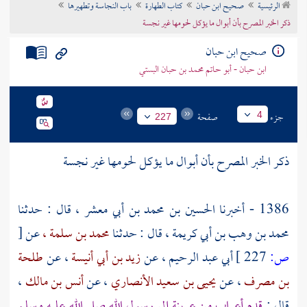
الرئيسية
صحيح ابن حبان
كتاب الطهارة
باب النجاسة وتطهيرها
تراجم الأعلام
ذكر الخبر المصرح بأن أبوال ما يؤكل لحومها غير نجسة
صحيح ابن حبان
ابن حبان - أبو حاتم محمد بن حبان البستي
جزء
صفحة
4
227
ذكر الخبر المصرح بأن أبوال ما يؤكل لحومها غير نجسة
1386 - أخبرنا
الحسين بن محمد بن أبي معشر ،
قال : حدثنا
محمد بن وهب بن أبي كريمة ،
قال : حدثنا
محمد بن سلمة ،
عن
[
ص:
227 ]
أبي عبد الرحيم
، عن
زيد بن أبي أنيسة
، عن
طلحة
بن مصرف
، عن
يحيى بن سعيد الأنصاري
، عن
أنس بن مالك
،
قال :
قدم أعراب من
عرينة
إلى رسول الله صلى الله عليه وسلم