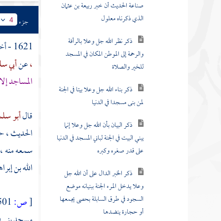
ذكر نظر الله جل وعلا بالرأفة
جزء
4
والرحمة إلى الموطن المكان في المسجد
للخير والصلاة
1621 - أخبرنا
،
عن
أبي س
ذكر بناء الله جل وعلا بيتا في الجنة
المساجد إلا
لمن بنى مسجدا في الدنيا
ذكر البيان بأن الله جل وعلا إنما
قال
أبو سل
يبني البيت في الجنة لباني المسجد في الدنيا
على قدر صغره وكبره
الحديث ، حت
سمعه منه ، 
ذكر الخبر الدال على أن الله جل
وعلا يدخل المرء الجنة ببنيانه موضع
الله بن إبر
السجود في طرق السابلة بحصى يجمعها
أو حجارة ينضدها
[
ص:
501 ]
ذكر خبر ثان يصرح بصحة ما
مسجد بني في