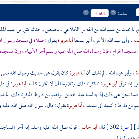
صفحة
501
محمد بن عبيد الله بن الفضل الكلاعي
،
بحمص ،
حدثنا
كثير بن عبيد ال
لمة
،
وأبي عبد الله الأغر
، أنهما سمعا
أبا هريرة
يقول :
صلاة في
مسجد رسول ال
المسجد الحرام
، فإن رسول الله صلى الله عليه وسلم آخر الأنبياء ، وإن مسجده
مة
،
وأبو عبد الله
: لم نشك أن
أبا هريرة
كان يقول عن حديث رسول الله صلى ال
ى إذا توفي
أبو هريرة
تذاكرنا ذلك وتلاومنا أن لا نكون كلمنا
أبا هريرة
في ذل
فبينا نحن على ذلك إذ جالسنا
عبد الله بن إبراهيم بن قارظ
فذكرنا ذلك الحدي
اهيم بن قارظ
: أشهد أني سمعت
أبا هريرة
يقول : قال رسول الله صلى الله عليه وس
[
ص:
502 ]
قال
أبو حاتم
: قوله صلى الله عليه وسلم إنه آخر المساجد ،
 هذه الدنيا .