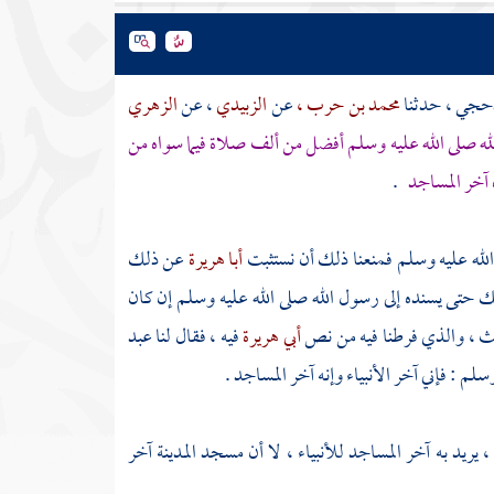
مذحجي
، حدثنا
محمد بن حرب ،
عن
الزبيدي
، عن
الزهري
له
صلى الله عليه وسلم أفضل من ألف صلاة فيما سواه من
 آخر المساجد
.
له عليه وسلم فمنعنا ذلك أن نستثبت
أبا هريرة
عن ذلك
ك حتى يسنده إلى رسول الله صلى الله عليه وسلم إن كان
ث ، والذي فرطنا فيه من نص
أبي هريرة
فيه ، فقال لنا
عبد
لم : فإني آخر الأنبياء وإنه آخر المساجد .
 يريد به آخر المساجد للأنبياء ، لا أن
مسجد المدينة
آخر