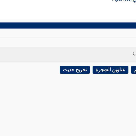
ية
عناوين الشجرة
تخريج حديث