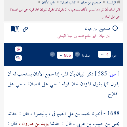
الرئيسية
صحيح ابن حبان
كتاب الصلاة
باب الأذان
تراجم الأعلام
ذكر البيان بأن المرء إذا سمع الأذان يستحب له أن يقول كما يقول المؤذن خلا قوله حي على الصلاة
حي على الفلاح
صحيح ابن حبان
ابن حبان - أبو حاتم محمد بن حبان البستي
جزء
صفحة
4
585
[
ص:
585 ]
ذكر البيان بأن المرء إذا سمع الأذان يستحب له أن
يقول كما يقول المؤذن خلا قوله : حي على الصلاة ، حي على
الفلاح .
1688 - أخبرنا
محمد بن علي الصيرفي
،
بالبصرة ،
قال : حدثنا
يحيى بن حبيب بن عربي ،
قال : حدثنا
يزيد بن هارون ،
قال :