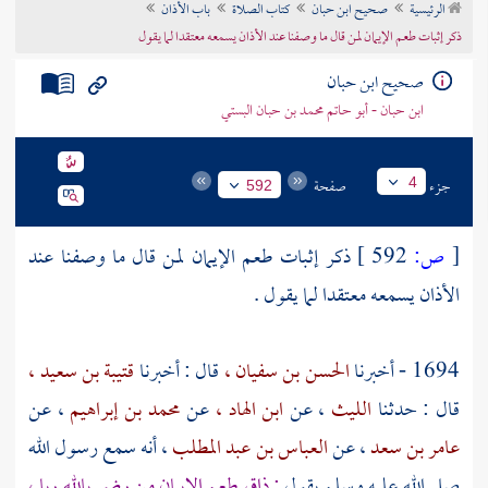
الرئيسية
صحيح ابن حبان
كتاب الصلاة
باب الأذان
تراجم الأعلام
ذكر إثبات طعم الإيمان لمن قال ما وصفنا عند الأذان يسمعه معتقدا لما يقول
صحيح ابن حبان
ابن حبان - أبو حاتم محمد بن حبان البستي
جزء
صفحة
4
592
[
ص:
592 ]
ذكر إثبات طعم الإيمان لمن قال ما وصفنا عند
الأذان يسمعه معتقدا لما يقول .
1694 - أخبرنا
الحسن بن سفيان ،
قال : أخبرنا
قتيبة بن سعيد ،
قال : حدثنا
الليث
، عن
ابن الهاد ،
عن
محمد بن إبراهيم
، عن
عامر بن سعد
، عن
العباس بن عبد المطلب
، أنه سمع رسول الله
صلى الله عليه وسلم يقول
: ذاق طعم الإيمان من رضي بالله ربا ،