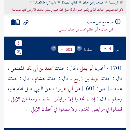
الرئيسية
صحيح ابن حبان
كتاب الصلاة
باب شروط الصلاة
تراجم الأعلام
ذكر التخصيص الثالث الذي يخص عموم قوله صلى الله عليه وسلم جعلت الأرض كلها مسجدا
صحيح ابن حبان
ابن حبان - أبو حاتم محمد بن حبان البستي
جزء
صفحة
4
601
1701 - أخبرنا
أبو يعلى ،
قال : حدثنا
محمد بن أبي بكر المقدمي ،
قال : حدثنا
يزيد بن زريع ،
قال : حدثنا
هشام ،
قال : حدثنا
محمد
،
[
ص:
601 ]
عن
أبي هريرة
، عن النبي صلى الله عليه
وسلم ، قال :
إذا لم تجدوا إلا مرابض الغنم ، ومعاطن الإبل ،
فصلوا في مرابض الغنم ، ولا تصلوا في أعطان الإبل
.