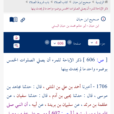
الرئيسية
صحيح ابن حبان
كتاب الصلاة
باب شروط الصلاة
تراجم الأعلام
ذكر الإباحة للمرء أن يصلي الصلوات الخمس بوضوء واحد ما لم يحدث بينها
صحيح ابن حبان
ابن حبان - أبو حاتم محمد بن حبان البستي
جزء
صفحة
4
606
[
ص:
606 ]
ذكر الإباحة للمرء أن يصلي الصلوات الخمس
بوضوء واحد ما لم يحدث بينها
1706 - أخبرنا
أحمد بن علي بن المثنى ،
قال : حدثنا
مجاهد بن
موسى ،
قال : حدثنا
يحيى بن آدم ،
قال : حدثنا
سفيان
، عن
علقمة بن مرثد
، عن
سليمان بن بريدة ،
عن
أبيه
،
أن النبي صلى
الله عليه وسلم توضأ
[
ص:
607 ]
ومسح على خفيه ، وصلى